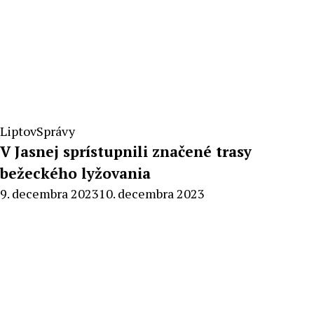
Liptov
Správy
V Jasnej sprístupnili značené trasy
bežeckého lyžovania
By
9. decembra 2023
10. decembra 2023
Milan
Macek