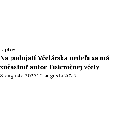
Liptov
Na podujatí Včelárska nedeľa sa má
zúčastniť autor Tisícročnej včely
By
8. augusta 2025
10. augusta 2025
Milan
Macek