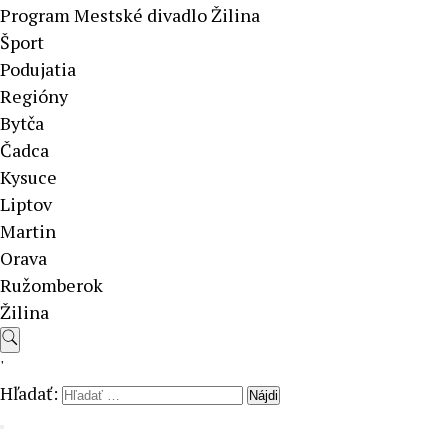
Program Mestské divadlo Žilina
Šport
Podujatia
Regióny
Bytča
Čadca
Kysuce
Liptov
Martin
Orava
Ružomberok
Žilina
'
Hľadať: