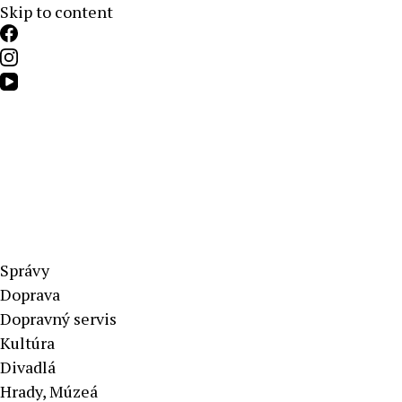
Skip to content
Aktuálne správy – severné Slovensko
Správy
Doprava
Dopravný servis
Kultúra
Divadlá
Hrady, Múzeá