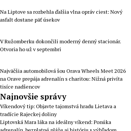
Na Liptove sa rozbehla ďalšia vlna opráv ciest: Nový
asfalt dostane päť úsekov
V Ružomberku dokončili moderný denný stacionár.
Otvoria ho už v septembri
Najväčšia automobilová šou Orava Wheels Meet 2026
na Orave prepája adrenalín s charitou: Nižná privíta
tisíce nadšencov
Najnovšie správy
Víkendový tip: Objavte tajomstvá hradu Lietava a
tradície Rajeckej doliny
Liptovská Mara láka na ideálny víkend: Ponúka
adrenalín, bezplatné pláže aj históriu s výhľadom