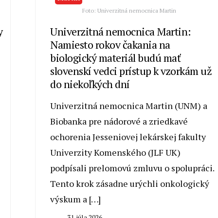
Foto: Univerzitná nemocnica Martin
y
Univerzitná nemocnica Martin:
Namiesto rokov čakania na
biologický materiál budú mať
slovenskí vedci prístup k vzorkám už
do niekoľkých dní
Univerzitná nemocnica Martin (UNM) a
Biobanka pre nádorové a zriedkavé
ochorenia Jesseniovej lekárskej fakulty
Univerzity Komenského (JLF UK)
podpísali prelomovú zmluvu o spolupráci.
Tento krok zásadne urýchli onkologický
výskum a […]
31. júla 2026