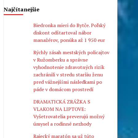
Najčítanejšie
Biedronka mieri do Bytče. Poľský
diskont odštartoval nábor
manažérov, ponúka až 1 950 eur
Rýchly zásah mestských policajtov
v Ružomberku a správne
vyhodnotenie zdravotných rizík
zachránili v stredu staršiu ženu
pred vážnejšími následkami po
páde v domácom prostredí
DRAMATICKÁ ZRÁŽKA S
VLAKOM NA LIPTOVE:
Vyšetrovatelia preverujú možný
úmysel a rodinné nezhody
Rajecký maratón sa už túto