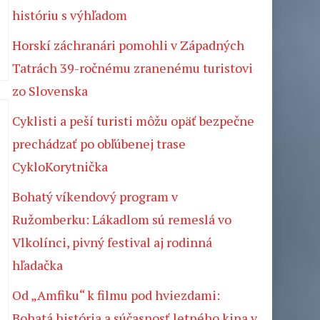
históriu s výhľadom
Horskí záchranári pomohli v Západných
Tatrách 39-ročnému zranenému turistovi
zo Slovenska
Cyklisti a peší turisti môžu opäť bezpečne
prechádzať po obľúbenej trase
CykloKorytnička
Bohatý víkendový program v
Ružomberku: Lákadlom sú remeslá vo
Vlkolínci, pivný festival aj rodinná
hľadačka
Od „Amfiku“ k filmu pod hviezdami:
Bohatá história a súčasnosť letného kina v