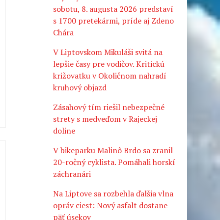
sobotu, 8. augusta 2026 predstaví
s 1700 pretekármi, príde aj Zdeno
Chára
V Liptovskom Mikuláši svitá na
lepšie časy pre vodičov. Kritickú
križovatku v Okoličnom nahradí
kruhový objazd
Zásahový tím riešil nebezpečné
strety s medveďom v Rajeckej
doline
V bikeparku Malinô Brdo sa zranil
20-ročný cyklista. Pomáhali horskí
záchranári
Na Liptove sa rozbehla ďalšia vlna
opráv ciest: Nový asfalt dostane
päť úsekov