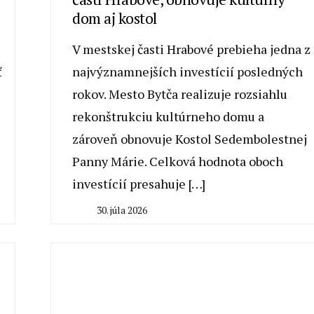
dom aj kostol
V mestskej časti Hrabové prebieha jedna z
ť
najvýznamnejších investícií posledných
rokov. Mesto Bytča realizuje rozsiahlu
rekonštrukciu kultúrneho domu a
zároveň obnovuje Kostol Sedembolestnej
Panny Márie. Celková hodnota oboch
investícií presahuje […]
30. júla 2026
By
Milan
Macek