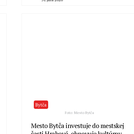
By
Milan
Macek
Bytča
Foto: Mesto Bytča
Mesto Bytča investuje do mestskej
časti Hrabové, obnovuje kultúrny