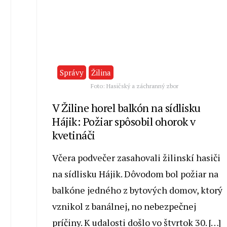
Správy
Žilina
Foto: Hasičský a záchranný zbor
V Žiline horel balkón na sídlisku
Hájik: Požiar spôsobil ohorok v
kvetináči
Včera podvečer zasahovali žilinskí hasiči
na sídlisku Hájik. Dôvodom bol požiar na
balkóne jedného z bytových domov, ktorý
vznikol z banálnej, no nebezpečnej
príčiny. K udalosti došlo vo štvrtok 30. […]