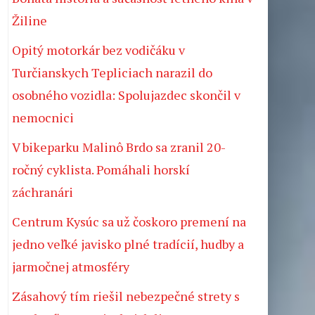
Žiline
Opitý motorkár bez vodičáku v
Turčianskych Tepliciach narazil do
osobného vozidla: Spolujazdec skončil v
nemocnici
V bikeparku Malinô Brdo sa zranil 20-
ročný cyklista. Pomáhali horskí
záchranári
Centrum Kysúc sa už čoskoro premení na
jedno veľké javisko plné tradícií, hudby a
jarmočnej atmosféry
Zásahový tím riešil nebezpečné strety s