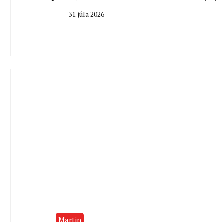
31. júla 2026
By
Milan
Macek
Martin