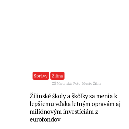
Správy
Žilina
ZŠ Martinská. Foto: Mesto Žilina
Žilinské školy a škôlky sa menia k
lepšiemu vďaka letným opravám aj
miliónovým investíciám z
eurofondov