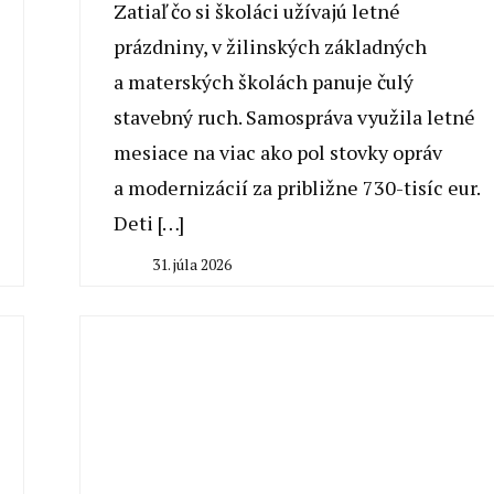
Zatiaľ čo si školáci užívajú letné
prázdniny, v žilinských základných
a materských školách panuje čulý
stavebný ruch. Samospráva využila letné
mesiace na viac ako pol stovky opráv
a modernizácií za približne 730-tisíc eur.
Deti […]
31. júla 2026
By
Milan
Macek