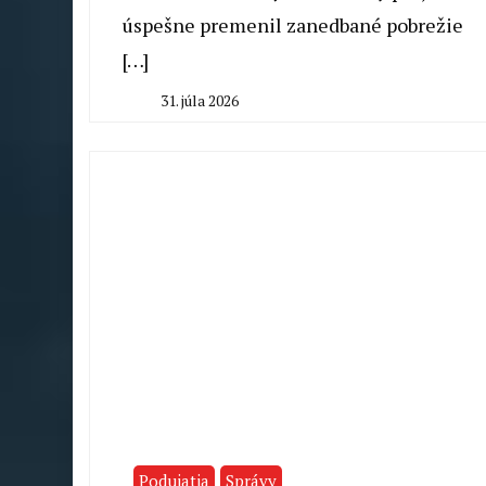
úspešne premenil zanedbané pobrežie
[…]
31. júla 2026
By
Milan
Macek
Podujatia
Správy