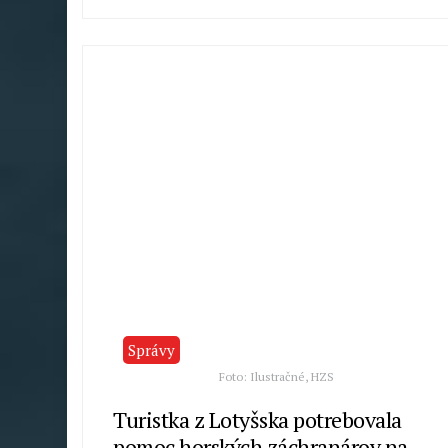
Macek
Správy
Foto: Ilustračné, HZS
Turistka z Lotyšska potrebovala
pomoc horských záchranárov na