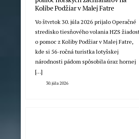
Kolibe Podžiar v Malej Fatre
Vo štvrtok 30. júla 2026 prijalo Operačné
stredisko tiesňového volania HZS žiados
o pomoc z Koliby Podžiar v Malej Fatre,
kde si 56-ročná turistka lotyšskej
národnosti pádom spôsobila úraz hornej
[…]
30. júla 2026
By
Milan
Macek