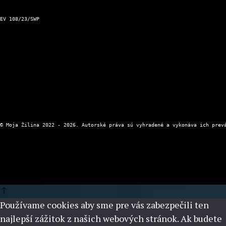
Aktuálna zjazdnosť ciest a horských priechodov
Kontakt a prevádzkovateľ
EV 108/23/SWP
Kontaktný formulár
Zásady ochrany osobných údajov
Používame cookies aby sme pre vás zabezpečili ten
najlepší zážitok z našich webových stránok. Ak budete