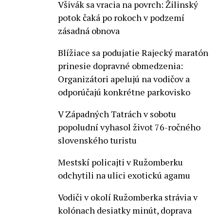
Všivák sa vracia na povrch: Žilinský
potok čaká po rokoch v podzemí
zásadná obnova
Blížiace sa podujatie Rajecký maratón
prinesie dopravné obmedzenia:
Organizátori apelujú na vodičov a
odporúčajú konkrétne parkovisko
V Západných Tatrách v sobotu
popoludní vyhasol život 76-ročného
slovenského turistu
Mestskí policajti v Ružomberku
odchytili na ulici exotickú agamu
Vodiči v okolí Ružomberka strávia v
kolónach desiatky minút, doprava