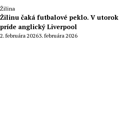
Žilina
Žilinu čaká futbalové peklo. V utorok
príde anglický Liverpool
By
2. februára 2026
3. februára 2026
Milan
Macek