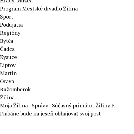
Hrady, Múzeá
Program Mestské divadlo Žilina
Šport
Podujatia
Regióny
Bytča
Čadca
Kysuce
Liptov
Martin
Orava
Ružomberok
Žilina
Moja Žilina
Správy
Súčasný primátor Žiliny P.
Fiabáne bude na jeseň obhajovať svoj post