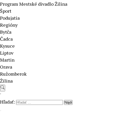
Program Mestské divadlo Žilina
Šport
Podujatia
Regióny
Bytča
Čadca
Kysuce
Liptov
Martin
Orava
Ružomberok
Žilina
'
Hľadať: