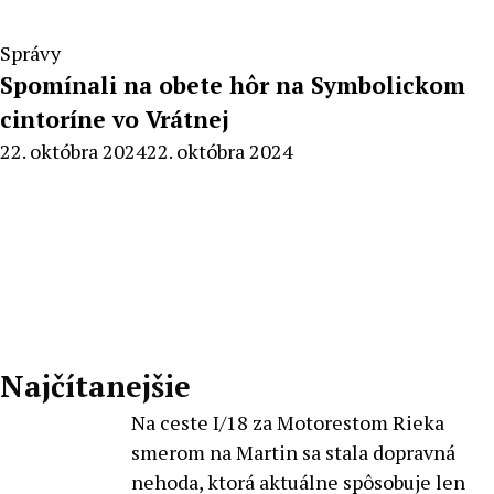
Správy
Spomínali na obete hôr na Symbolickom
cintoríne vo Vrátnej
By
22. októbra 2024
22. októbra 2024
Peter
Mahel
Najčítanejšie
Na ceste I/18 za Motorestom Rieka
smerom na Martin sa stala dopravná
nehoda, ktorá aktuálne spôsobuje len