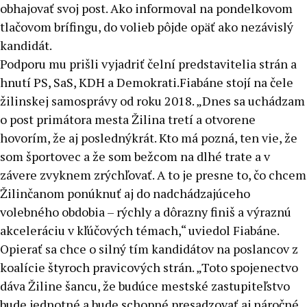
obhajovať svoj post. Ako informoval na pondelkovom
tlačovom brífingu, do volieb pôjde opäť ako nezávislý
kandidát.
Podporu mu prišli vyjadriť čelní predstavitelia strán a
hnutí PS, SaS, KDH a Demokrati.Fiabáne stojí na čele
žilinskej samosprávy od roku 2018. „Dnes sa uchádzam
o post primátora mesta Žilina tretí a otvorene
hovorím, že aj poslednýkrát. Kto má pozná, ten vie, že
som športovec a že som bežcom na dlhé trate a v
závere zvyknem zrýchľovať. A to je presne to, čo chcem
Žilinčanom ponúknuť aj do nadchádzajúceho
volebného obdobia – rýchly a dôrazny finiš a výraznú
akceleráciu v kľúčových témach,“ uviedol Fiabáne.
Opierať sa chce o silný tím kandidátov na poslancov z
koalície štyroch pravicových strán. „Toto spojenectvo
dáva Žiline šancu, že budúce mestské zastupiteľstvo
bude jednotné a bude schopné presadzovať aj náročné