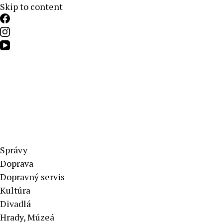
Skip to content
Aktuálne správy – severné Slovensko
Správy
Doprava
Dopravný servis
Kultúra
Divadlá
Hrady, Múzeá