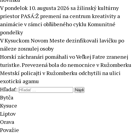
V pondelok 10. augusta 2026 sa žilinský kultúrny
priestor PASÁ:Ž premení na centrum kreativity a
animácie v rámci obľúbeného cyklu Komunitné
pondelky
V Kysuckom Novom Meste dezinfikovali lavičku po
náleze zosnulej osoby
Horskí záchranári pomáhali vo Veľkej Fatre zranenej
turistke. Prevezená bola do nemocnice v Ružomberku
Mestskí policajti v Ružomberku odchytili na ulici
exotickú agamu
Hľadať:
Bytča
Kysuce
Liptov
Orava
Považie