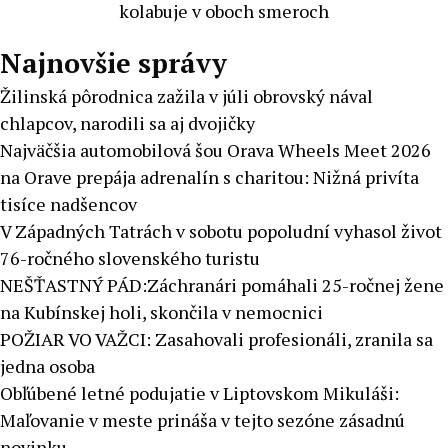
kolabuje v oboch smeroch
Najnovšie správy
Žilinská pôrodnica zažila v júli obrovský nával
chlapcov, narodili sa aj dvojičky
Najväčšia automobilová šou Orava Wheels Meet 2026
na Orave prepája adrenalín s charitou: Nižná privíta
tisíce nadšencov
V Západných Tatrách v sobotu popoludní vyhasol život
76-ročného slovenského turistu
NEŠŤASTNÝ PÁD:Záchranári pomáhali 25-ročnej žene
na Kubínskej holi, skončila v nemocnici
POŽIAR VO VAŽCI: Zasahovali profesionáli, zranila sa
jedna osoba
Obľúbené letné podujatie v Liptovskom Mikuláši:
Maľovanie v meste prináša v tejto sezóne zásadnú
novinku