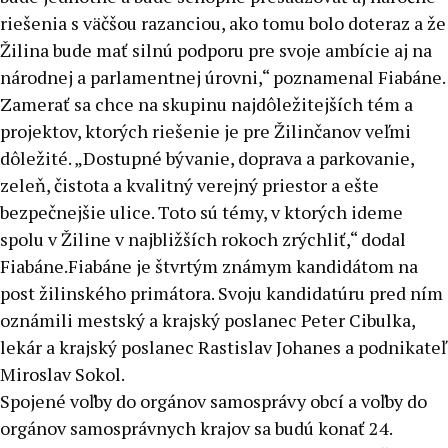
riešenia s väčšou razanciou, ako tomu bolo doteraz a že
Žilina bude mať silnú podporu pre svoje ambície aj na
národnej a parlamentnej úrovni,“ poznamenal Fiabáne.
Zamerať sa chce na skupinu najdôležitejších tém a
projektov, ktorých riešenie je pre Žilinčanov veľmi
dôležité. „Dostupné bývanie, doprava a parkovanie,
zeleň, čistota a kvalitný verejný priestor a ešte
bezpečnejšie ulice. Toto sú témy, v ktorých ideme
spolu v Žiline v najbližších rokoch zrýchliť,“ dodal
Fiabáne.Fiabáne je štvrtým známym kandidátom na
post žilinského primátora. Svoju kandidatúru pred ním
oznámili mestský a krajský poslanec Peter Cibulka,
lekár a krajský poslanec Rastislav Johanes a podnikateľ
Miroslav Sokol.
Spojené voľby do orgánov samosprávy obcí a voľby do
orgánov samosprávnych krajov sa budú konať 24.