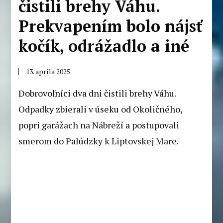
čistili brehy Váhu.
Prekvapením bolo nájsť
kočík, odrážadlo a iné
13. apríla 2025
Dobrovoľníci dva dni čistili brehy Váhu.
Odpadky zbierali v úseku od Okoličného,
popri garážach na Nábreží a postupovali
smerom do Palúdzky k Liptovskej Mare.