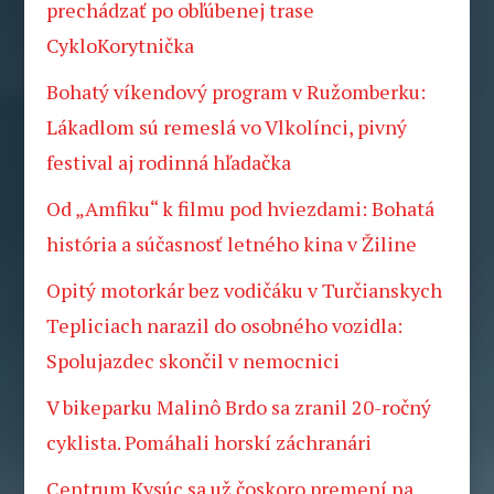
prechádzať po obľúbenej trase
CykloKorytnička
Bohatý víkendový program v Ružomberku:
Lákadlom sú remeslá vo Vlkolínci, pivný
festival aj rodinná hľadačka
Od „Amfiku“ k filmu pod hviezdami: Bohatá
história a súčasnosť letného kina v Žiline
Opitý motorkár bez vodičáku v Turčianskych
Tepliciach narazil do osobného vozidla:
Spolujazdec skončil v nemocnici
V bikeparku Malinô Brdo sa zranil 20-ročný
cyklista. Pomáhali horskí záchranári
Centrum Kysúc sa už čoskoro premení na