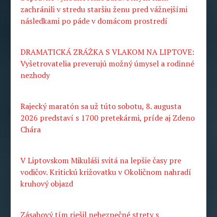
zachránili v stredu staršiu ženu pred vážnejšími
následkami po páde v domácom prostredí
DRAMATICKÁ ZRÁŽKA S VLAKOM NA LIPTOVE:
Vyšetrovatelia preverujú možný úmysel a rodinné
nezhody
Rajecký maratón sa už túto sobotu, 8. augusta
2026 predstaví s 1700 pretekármi, príde aj Zdeno
Chára
V Liptovskom Mikuláši svitá na lepšie časy pre
vodičov. Kritickú križovatku v Okoličnom nahradí
kruhový objazd
Zásahový tím riešil nebezpečné strety s