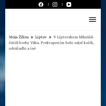
Aktuálne správy – severné
Slovensko
Moja Žilina
Liptov
V Liptovskom Mikuláši
čistili brehy Váhu. Prekvapením bolo nájsť kočík,
odrážadlo a iné