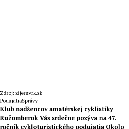
Zdroj: zijemvrk.sk
Podujatia
Správy
Klub nadšencov amatérskej cyklistiky
Ružomberok Vás srdečne pozýva na 47.
ročník cykloturistického podujatia Okolo