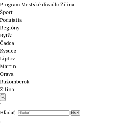
Program Mestské divadlo Žilina
Šport
Podujatia
Regióny
Bytča
Čadca
Kysuce
Liptov
Martin
Orava
Ružomberok
Žilina
'
Hľadať: