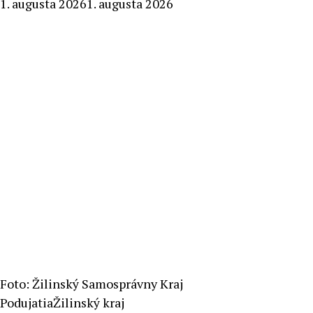
By
1. augusta 2026
1. augusta 2026
Stanislav
Klinovský
Foto: Žilinský Samosprávny Kraj
Podujatia
Žilinský kraj