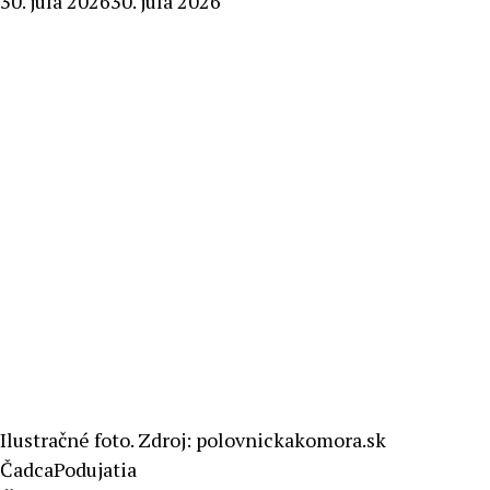
By
30. júla 2026
30. júla 2026
Milan
Macek
Ilustračné foto. Zdroj: polovnickakomora.sk
Čadca
Podujatia