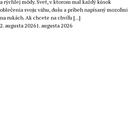
a rýchlej módy. Svet, v ktorom mal každý kúsok
oblečenia svoju váhu, dušu a príbeh napísaný mozoľmi
na rukách. Ak chcete na chvíľu […]
By
2. augusta 2026
1. augusta 2026
Radoslav
Pecko