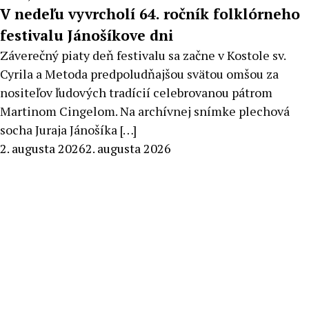
V nedeľu vyvrcholí 64. ročník folklórneho
festivalu Jánošíkove dni
Záverečný piaty deň festivalu sa začne v Kostole sv.
Cyrila a Metoda predpoludňajšou svätou omšou za
nositeľov ľudových tradícií celebrovanou pátrom
Martinom Cingelom. Na archívnej snímke plechová
socha Juraja Jánošíka […]
By
2. augusta 2026
2. augusta 2026
Stanislav
Klinovský