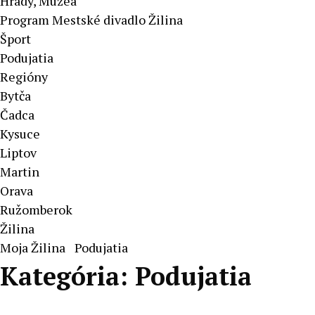
Hrady, Múzeá
Program Mestské divadlo Žilina
Šport
Podujatia
Regióny
Bytča
Čadca
Kysuce
Liptov
Martin
Orava
Ružomberok
Žilina
Moja Žilina
Podujatia
Kategória:
Podujatia