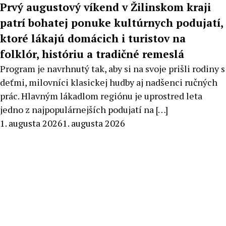
Prvý augustový víkend v Žilinskom kraji
patrí bohatej ponuke kultúrnych podujatí,
ktoré lákajú domácich i turistov na
folklór, históriu a tradičné remeslá
Program je navrhnutý tak, aby si na svoje prišli rodiny s
deťmi, milovníci klasickej hudby aj nadšenci ručných
prác. Hlavným lákadlom regiónu je uprostred leta
jedno z najpopulárnejších podujatí na […]
By
1. augusta 2026
1. augusta 2026
Stanislav
Klinovský