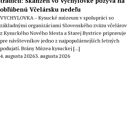
tradícií: Skanzen vo Vychylovke pozýva na
obľúbenú Včelársku nedeľu
VYCHYLOVKA – Kysucké múzeum v spolupráci so
základnými organizáciami Slovenského zväzu včelárov
z Kysuckého Nového Mesta a Starej Bystrice pripravuje
pre návštevníkov jedno z najpopulárnejších letných
podujatí. Brány Múzea kysuckej […]
By
4. augusta 2026
3. augusta 2026
Stanislav
Klinovský