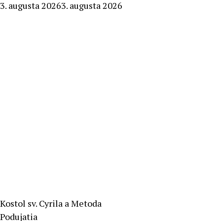
By
3. augusta 2026
3. augusta 2026
Stanislav
Klinovský
Kostol sv. Cyrila a Metoda
Podujatia