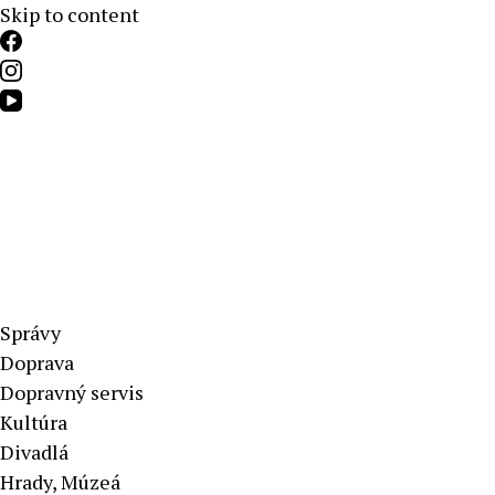
Skip to content
Aktuálne správy – severné Slovensko
Správy
Doprava
Dopravný servis
Kultúra
Divadlá
Hrady, Múzeá