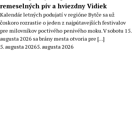
remeselných pív a hviezdny Vidiek
Kalendár letných podujatí v regióne Bytče sa už
čoskoro rozrastie o jeden z najpútavejších festivalov
pre milovníkov poctivého penivého moku. V sobotu 15.
augusta 2026 sa brány mesta otvoria pre […]
By
5. augusta 2026
5. augusta 2026
Stanislav
Klinovský