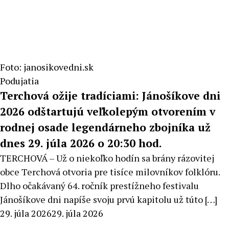
Foto: janosikovedni.sk
Podujatia
Terchová ožije tradíciami: Jánošíkove dni
2026 odštartujú veľkolepým otvorením v
rodnej osade legendárneho zbojníka už
dnes 29. júla 2026 o 20:30 hod.
TERCHOVÁ – Už o niekoľko hodín sa brány rázovitej
obce Terchová otvoria pre tisíce milovníkov folklóru.
Dlho očakávaný 64. ročník prestížneho festivalu
Jánošíkove dni napíše svoju prvú kapitolu už túto […]
By
29. júla 2026
29. júla 2026
Milan