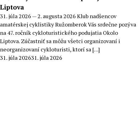
Liptova
31. júla 2026 — 2. augusta 2026 Klub nadšencov
amatérskej cyklistiky Ružomberok Vás srdečne pozýva
na 47. ročník cykloturistického podujatia Okolo
Liptova. Zúčastniť sa môžu všetci organizovaní i
neorganizovaní cykloturisti, ktorí sa […]
By
31. júla 2026
31. júla 2026
Milan
Macek