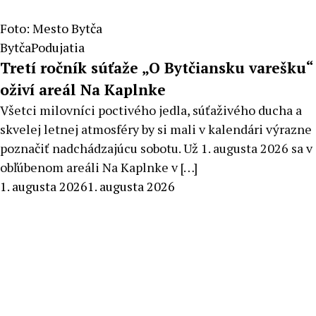
Foto: Mesto Bytča
Bytča
Podujatia
Tretí ročník súťaže „O Bytčiansku varešku“
oživí areál Na Kaplnke
Všetci milovníci poctivého jedla, súťaživého ducha a
skvelej letnej atmosféry by si mali v kalendári výrazne
poznačiť nadchádzajúcu sobotu. Už 1. augusta 2026 sa v
obľúbenom areáli Na Kaplnke v […]
By
1. augusta 2026
1. augusta 2026
Radoslav
Pecko