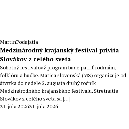
Martin
Podujatia
Medzinárodný krajanský festival privíta
Slovákov z celého sveta
Sobotný festivalový program bude patriť rodinám,
folklóru a hudbe. Matica slovenská (MS) organizuje od
štvrtka do nedele 2. augusta druhý ročník
Medzinárodného krajanského festivalu. Stretnutie
Slovákov z celého sveta sa […]
By
31. júla 2026
31. júla 2026
Radoslav
Pecko