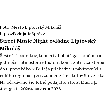
Foto: Mesto Liptovský Mikuláš
Liptov
Podujatia
Správy
Street Music Night ovládne Liptovský
Mikuláš
Šestnásť podnikov, koncerty, bohatá gastronómia a
jedinečná atmosféra v historickom centre, za ktorou
do Liptovského Mikuláša prichádzajú návštevníci z
celého regiónu aj zo vzdialenejších kútov Slovenska.
Najočakávanejšie letné podujatie Street Music […]
By
4. augusta 2026
4. augusta 2026
Peter
Mahel