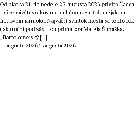
Od piatka 21. do nedele 23. augusta 2026 privíta Čadca
tisíce návštevníkov na tradičnom Bartolomejskom
hodovom jarmoku. Najväčší sviatok mesta sa tento rok
uskutoční pod záštitou primátora Mateja Šimáška.
„Bartolomejský […]
By
4. augusta 2026
4. augusta 2026
Stanislav
Klinovský