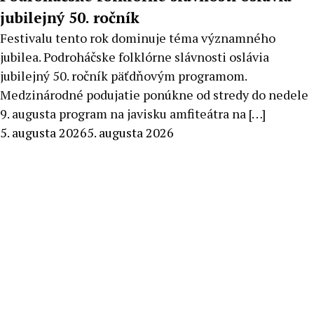
jubilejný 50. ročník
Festivalu tento rok dominuje téma významného
jubilea. Podroháčske folklórne slávnosti oslávia
jubilejný 50. ročník päťdňovým programom.
Medzinárodné podujatie ponúkne od stredy do nedele
9. augusta program na javisku amfiteátra na […]
By
5. augusta 2026
5. augusta 2026
Stanislav
Klinovský