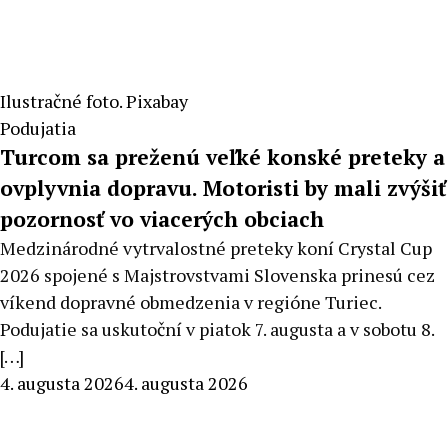
Ilustračné foto. Pixabay
Podujatia
Turcom sa preženú veľké konské preteky a
ovplyvnia dopravu. Motoristi by mali zvýšiť
pozornosť vo viacerých obciach
Medzinárodné vytrvalostné preteky koní Crystal Cup
2026 spojené s Majstrovstvami Slovenska prinesú cez
víkend dopravné obmedzenia v regióne Turiec.
Podujatie sa uskutoční v piatok 7. augusta a v sobotu 8.
[…]
By
4. augusta 2026
4. augusta 2026
Peter
Mahel