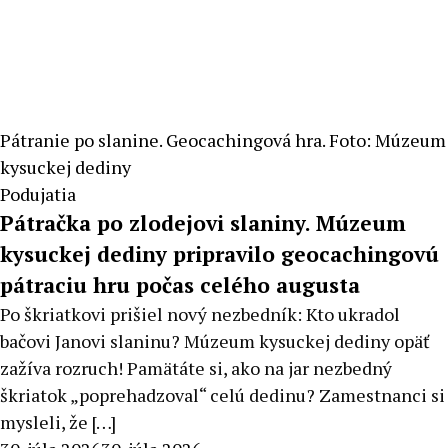
Pátranie po slanine. Geocachingová hra. Foto: Múzeum
kysuckej dediny
Podujatia
Pátračka po zlodejovi slaniny. Múzeum
kysuckej dediny pripravilo geocachingovú
pátraciu hru počas celého augusta
Po škriatkovi prišiel nový nezbedník: Kto ukradol
bačovi Janovi slaninu? Múzeum kysuckej dediny opäť
zažíva rozruch! Pamätáte si, ako na jar nezbedný
škriatok „poprehadzoval“ celú dedinu? Zamestnanci si
mysleli, že […]