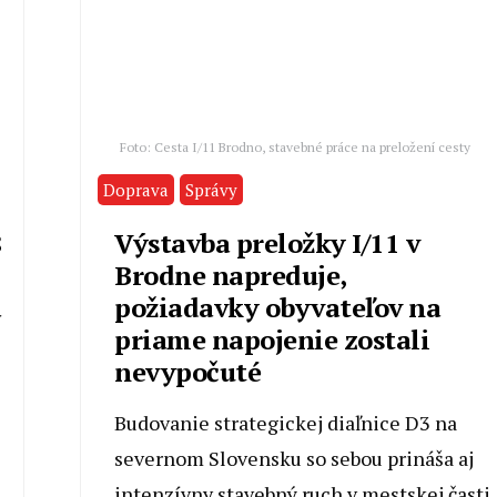
Foto: Cesta I/11 Brodno, stavebné práce na preložení cesty
Doprava
Správy
8
Výstavba preložky I/11 v
Brodne napreduje,
a
požiadavky obyvateľov na
priame napojenie zostali
nevypočuté
Budovanie strategickej diaľnice D3 na
severnom Slovensku so sebou prináša aj
intenzívny stavebný ruch v mestskej časti