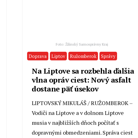
Foto: Žilinský Samosprávny Kraj
Doprava
Liptov
Ružomberok
Správy
Na Liptove sa rozbehla ďalšia
vlna opráv ciest: Nový asfalt
dostane päť úsekov
LIPTOVSKÝ MIKULÁŠ / RUŽOMBEROK –
Vodiči na Liptove a v dolnom Liptove
musia v najbližších dňoch počítať s
dopravnými obmedzeniami. Správa ciest