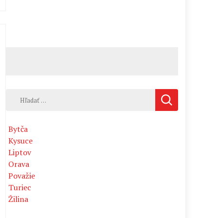
Hľadať:
Bytča
Kysuce
Liptov
Orava
Považie
Turiec
Žilina