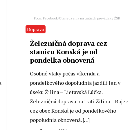
Foto: Facebook/Obmedzenia na tratiach prevádzky ŽSR
Doprava
Železničná doprava cez
stanicu Konská je od
pondelka obnovená
Osobné vlaky počas víkendu a
a
pondelkového dopoludnia jazdili len v
úseku Žilina – Lietavská Lúčka.
Železničná doprava na trati Žilina – Rajec
cez obec Konská je od pondelkového
popoludnia obnovená. […]