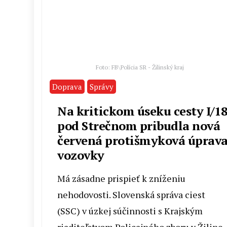
Foto: FB\Polícia SR - Žilinský kraj
Doprava
Správy
Na kritickom úseku cesty I/1
pod Strečnom pribudla nová
červená protišmyková úprav
vozovky
Má zásadne prispieť k zníženiu
nehodovosti. Slovenská správa ciest
(SSC) v úzkej súčinnosti s Krajským
riaditeľstvom Policajného zboru v Žiline