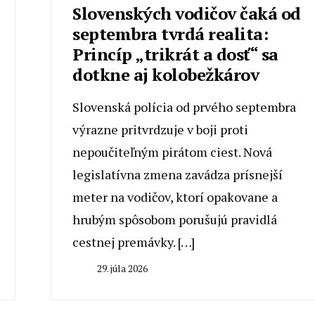
Slovenských vodičov čaká od
septembra tvrdá realita:
Princíp „trikrát a dosť“ sa
dotkne aj kolobežkárov
Slovenská polícia od prvého septembra
výrazne pritvrdzuje v boji proti
nepoučiteľným pirátom ciest. Nová
legislatívna zmena zavádza prísnejší
meter na vodičov, ktorí opakovane a
hrubým spôsobom porušujú pravidlá
cestnej premávky. […]
29. júla 2026
By
Radoslav
Pecko