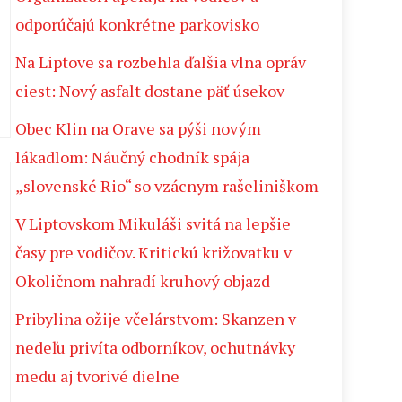
odporúčajú konkrétne parkovisko
Na Liptove sa rozbehla ďalšia vlna opráv
ciest: Nový asfalt dostane päť úsekov
Obec Klin na Orave sa pýši novým
lákadlom: Náučný chodník spája
„slovenské Rio“ so vzácnym rašeliniškom
V Liptovskom Mikuláši svitá na lepšie
časy pre vodičov. Kritickú križovatku v
Okoličnom nahradí kruhový objazd
Pribylina ožije včelárstvom: Skanzen v
nedeľu privíta odborníkov, ochutnávky
medu aj tvorivé dielne