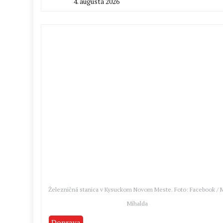
4. augusta 2026
By
Peter
Mahel
Železničná stanica v Kysuckom Novom Meste. Foto: Facebook / 
Mihalda
Doprava