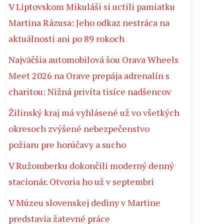
V Liptovskom Mikuláši si uctili pamiatku
Martina Rázusa: Jeho odkaz nestráca na
aktuálnosti ani po 89 rokoch
Najväčšia automobilová šou Orava Wheels
Meet 2026 na Orave prepája adrenalín s
charitou: Nižná privíta tisíce nadšencov
Žilinský kraj má vyhlásené už vo všetkých
okresoch zvýšené nebezpečenstvo
požiaru pre horúčavy a sucho
V Ružomberku dokončili moderný denný
stacionár. Otvoria ho už v septembri
V Múzeu slovenskej dediny v Martine
predstavia žatevné práce