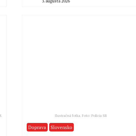
3. augusta 2026
By
Stanislav
Klinovský
M.
Ilustračná fotka. Foto: Polícia SR
Doprava
Slovensko