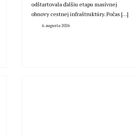
odštartovala ďalšiu etapu masívnej
obnovy cestnej infraštruktúry. Počas […]
6. augusta 2026
By
Stanislav
Klinovský