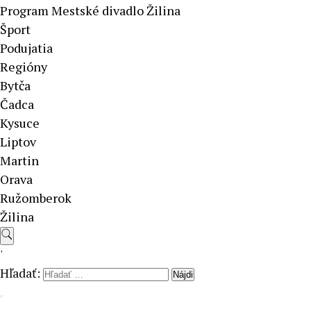
Program Mestské divadlo Žilina
Šport
Podujatia
Regióny
Bytča
Čadca
Kysuce
Liptov
Martin
Orava
Ružomberok
Žilina
'
Hľadať: