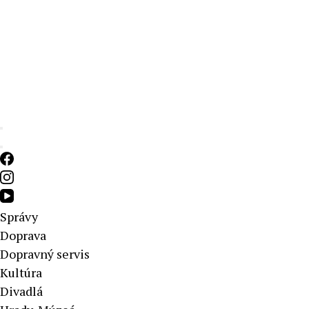
Aktuálne správy – severné Slovensko
Správy
Doprava
Dopravný servis
Kultúra
Divadlá