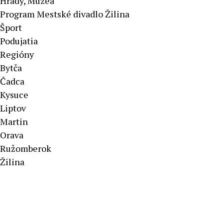
Hrady, Múzeá
Program Mestské divadlo Žilina
Šport
Podujatia
Regióny
Bytča
Čadca
Kysuce
Liptov
Martin
Orava
Ružomberok
Žilina