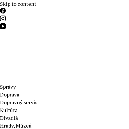
Skip to content
Aktuálne správy – severné Slovensko
Správy
Doprava
Dopravný servis
Kultúra
Divadlá
Hrady, Múzeá