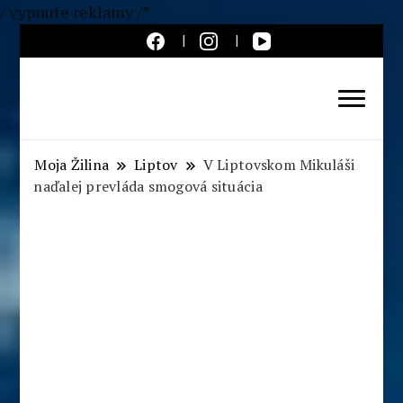
/ vypnute reklamy /*
Aktuálne správy – severné
Slovensko
Moja Žilina
Liptov
V Liptovskom Mikuláši
naďalej prevláda smogová situácia