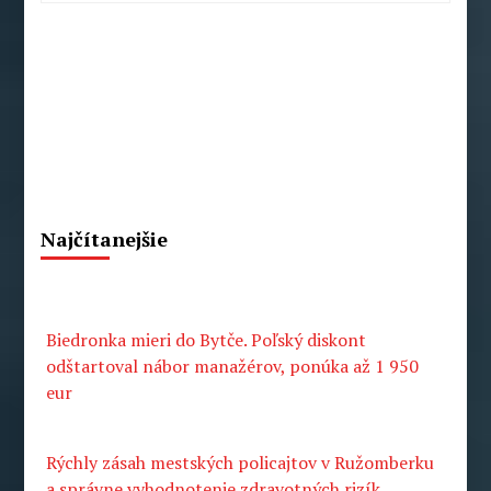
Radoslav
Pecko
Najčítanejšie
Biedronka mieri do Bytče. Poľský diskont
odštartoval nábor manažérov, ponúka až 1 950
eur
Rýchly zásah mestských policajtov v Ružomberku
a správne vyhodnotenie zdravotných rizík