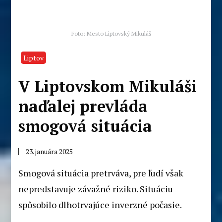
Foto: Mesto Liptovský Mikuláš
Liptov
V Liptovskom Mikuláši
naďalej prevláda
smogová situácia
23. januára 2025
Smogová situácia pretrváva, pre ľudí však
nepredstavuje závažné riziko. Situáciu
spôsobilo dlhotrvajúce inverzné počasie.