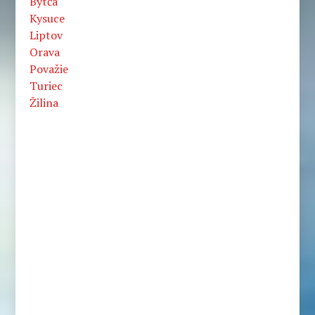
Bytča
Kysuce
Liptov
Orava
Považie
Turiec
Žilina