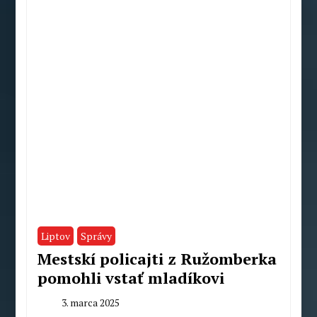
Macek
Liptov
Správy
Mestskí policajti z Ružomberka
pomohli vstať mladíkovi
3. marca 2025
By