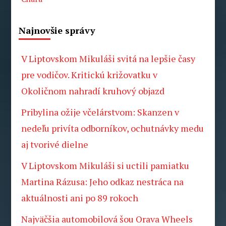
Najnovšie správy
V Liptovskom Mikuláši svitá na lepšie časy
pre vodičov. Kritickú križovatku v
Okoličnom nahradí kruhový objazd
Pribylina ožije včelárstvom: Skanzen v
nedeľu privíta odborníkov, ochutnávky medu
aj tvorivé dielne
V Liptovskom Mikuláši si uctili pamiatku
Martina Rázusa: Jeho odkaz nestráca na
aktuálnosti ani po 89 rokoch
Najväčšia automobilová šou Orava Wheels