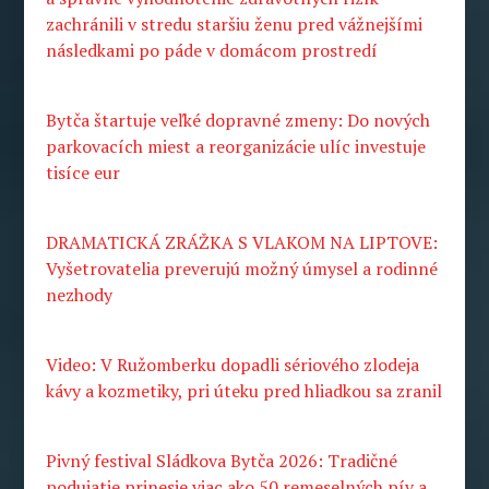
zachránili v stredu staršiu ženu pred vážnejšími
následkami po páde v domácom prostredí
Bytča štartuje veľké dopravné zmeny: Do nových
parkovacích miest a reorganizácie ulíc investuje
tisíce eur
DRAMATICKÁ ZRÁŽKA S VLAKOM NA LIPTOVE:
Vyšetrovatelia preverujú možný úmysel a rodinné
nezhody
Video: V Ružomberku dopadli sériového zlodeja
kávy a kozmetiky, pri úteku pred hliadkou sa zranil
Pivný festival Sládkova Bytča 2026: Tradičné
podujatie prinesie viac ako 50 remeselných pív a