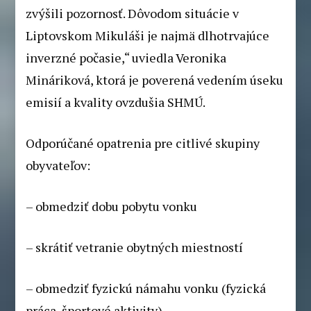
zvýšili pozornosť. Dôvodom situácie v
Liptovskom Mikuláši je najmä dlhotrvajúce
inverzné počasie,“ uviedla Veronika
Mináriková, ktorá je poverená vedením úseku
emisií a kvality ovzdušia SHMÚ.
Odporúčané opatrenia pre citlivé skupiny
obyvateľov:
– obmedziť dobu pobytu vonku
– skrátiť vetranie obytných miestností
– obmedziť fyzickú námahu vonku (fyzická
práca, športové aktivity)