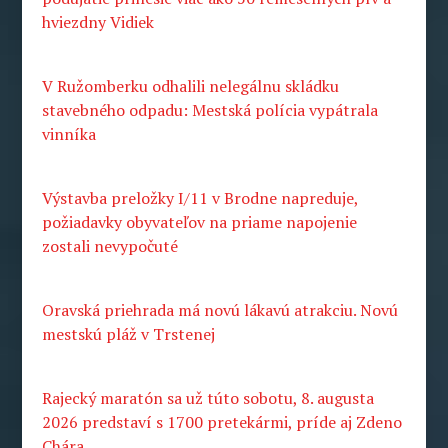
hviezdny Vidiek
V Ružomberku odhalili nelegálnu skládku
stavebného odpadu: Mestská polícia vypátrala
vinníka
Výstavba preložky I/11 v Brodne napreduje,
požiadavky obyvateľov na priame napojenie
zostali nevypočuté
Oravská priehrada má novú lákavú atrakciu. Novú
mestskú pláž v Trstenej
Rajecký maratón sa už túto sobotu, 8. augusta
2026 predstaví s 1700 pretekármi, príde aj Zdeno
Chára