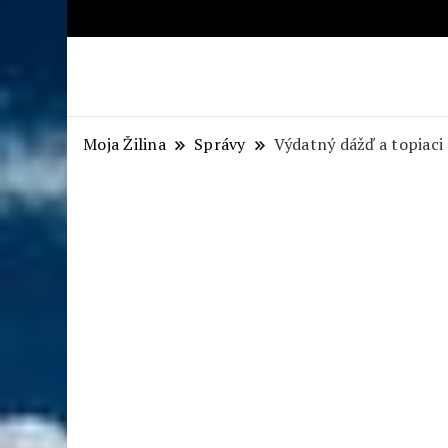
Aktuálne správy – severné Sl
Moja Žilina
Správy
Výdatný dážď a topiaci 