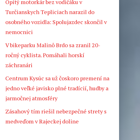
Opitý motorkár bez vodičáku v
Turčianskych Tepliciach narazil do
osobného vozidla: Spolujazdec skončil v
nemocnici
V bikeparku Malinô Brdo sa zranil 20-
ročný cyklista. Pomáhali horskí
záchranári
Centrum Kysúc sa už čoskoro premení na
jedno veľké javisko plné tradícií, hudby a
jarmočnej atmosféry
Zásahový tím riešil nebezpečné strety s
medveďom v Rajeckej doline