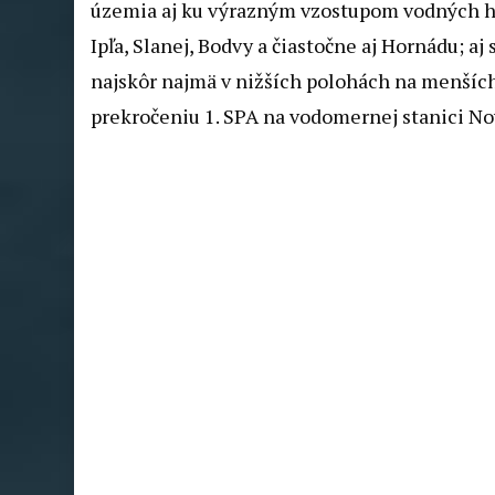
územia aj ku výrazným vzostupom vodných hla
Ipľa, Slanej, Bodvy a čiastočne aj Hornádu; 
najskôr najmä v nižších polohách na menších
prekročeniu 1. SPA na vodomernej stanici No