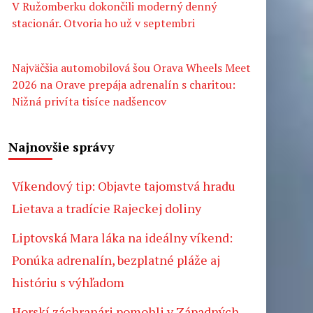
V Ružomberku dokončili moderný denný
stacionár. Otvoria ho už v septembri
Najväčšia automobilová šou Orava Wheels Meet
2026 na Orave prepája adrenalín s charitou:
Nižná privíta tisíce nadšencov
Najnovšie správy
Víkendový tip: Objavte tajomstvá hradu
Lietava a tradície Rajeckej doliny
Liptovská Mara láka na ideálny víkend:
Ponúka adrenalín, bezplatné pláže aj
históriu s výhľadom
Horskí záchranári pomohli v Západných