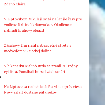
Zdeno Chára
V Liptovskom Mikuláši svitá na lepšie časy pre
vodičov. Kritickú križovatku v Okoličnom
nahradí kruhový objazd
Zásahový tím riešil nebezpečné strety s
medveďom v Rajeckej doline
V bikeparku Malinô Brdo sa zranil 20-ročný
cyklista. Pomáhali horskí záchranári
a
Na Liptove sa rozbehla ďalšia vlna opráv ciest:
Nový asfalt dostane päť úsekov