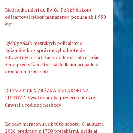
Biedronka mieri do Bytče. Poľský diskont
odštartoval nábor manažérov, ponúka až 1 950
eur
Rýchly zásah mestských policajtov v
Ružomberku a správne vyhodnotenie
zdravotných rizík zachránili v stredu staršiu
ženu pred vážnejšími následkami po páde v
domácom prostredí
DRAMATICKÁ ZRÁŽKA S VLAKOM NA
LIPTOVE: Vyšetrovatelia preverujú možný
úmysel a rodinné nezhody
Rajecký maratón sa už túto sobotu, 8. augusta
2026 predstaví s 1700 pretekármi, príde aj