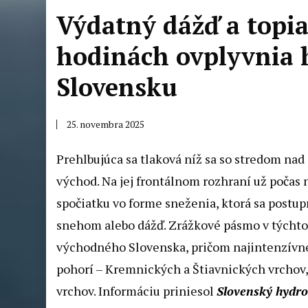
Výdatný dážď a topiac
hodinách ovplyvnia 
Slovensku
25. novembra 2025
Prehlbujúca sa tlaková níž sa so stredom n
východ. Na jej frontálnom rozhraní už počas 
spočiatku vo forme sneženia, ktorá sa postu
snehom alebo dážď. Zrážkové pásmo v týchto 
východného Slovenska, pričom najintenzívn
pohorí – Kremnických a Štiavnických vrchov, 
vrchov. Informáciu priniesol
Slovenský hydro