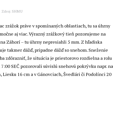
Zdroj: SHMU
iac zrážok práve v spomínaných oblastiach, tu sa úhrny
močne aj viac. Výrazný zrážkový tieň pozorujeme na
 na Záhorí – tu úhrny nepresiahli 5 mm. Z hľadiska
žuje takmer dážď, pripadne dážď so snehom. Sneženie
a zdôrazniť, že situácia je priestorovo rozdielna a rolu
. K 7:00 SEČ pozorovali súvislú snehovú pokrývku napr. n
, Liesku 16 cm a v Gánovciach, Švedlári či Podolínci 20