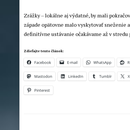
Zrážky – lokálne aj výdatné, by mali pokračov
západe opätovne malo vyskytovať sneženie al
definitívne ustávanie očakávame až v stredu
Zdieľajte tento článok:
Facebook
E-mail
WhatsApp
R
Mastodon
LinkedIn
Tumblr
Pinterest