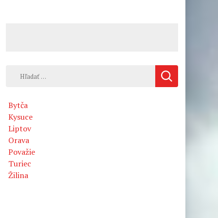
Hľadať:
Bytča
Kysuce
Liptov
Orava
Považie
Turiec
Žilina