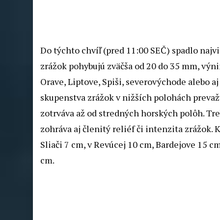
Do týchto chvíľ (pred 11:00 SEČ) spadlo najv
zrážok pohybujú zväčša od 20 do 35 mm, výni
Orave, Liptove, Spiši, severovýchode alebo aj
skupenstva zrážok v nižších polohách preva
zotrváva až od stredných horských polôh. Treb
zohráva aj členitý reliéf či intenzita zrážok
Sliači 7 cm, v Revúcej 10 cm, Bardejove 15 cm
cm.