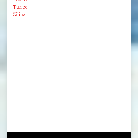
Turiec
Žilina