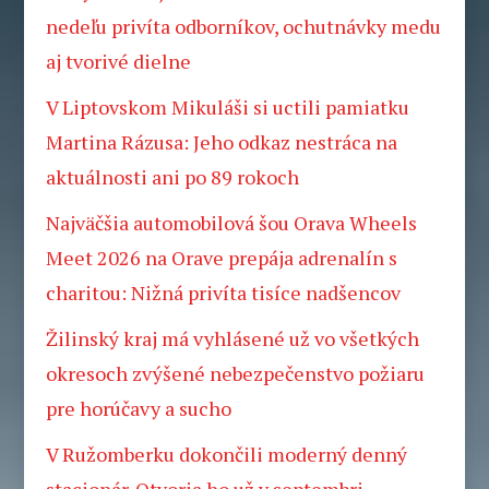
nedeľu privíta odborníkov, ochutnávky medu
aj tvorivé dielne
V Liptovskom Mikuláši si uctili pamiatku
Martina Rázusa: Jeho odkaz nestráca na
aktuálnosti ani po 89 rokoch
Najväčšia automobilová šou Orava Wheels
Meet 2026 na Orave prepája adrenalín s
charitou: Nižná privíta tisíce nadšencov
Žilinský kraj má vyhlásené už vo všetkých
okresoch zvýšené nebezpečenstvo požiaru
pre horúčavy a sucho
V Ružomberku dokončili moderný denný
stacionár. Otvoria ho už v septembri