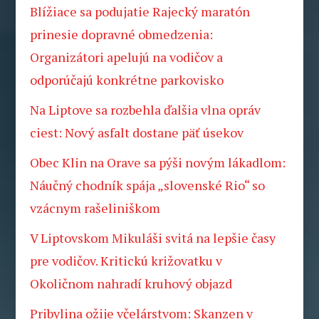
Blížiace sa podujatie Rajecký maratón
prinesie dopravné obmedzenia:
Organizátori apelujú na vodičov a
odporúčajú konkrétne parkovisko
Na Liptove sa rozbehla ďalšia vlna opráv
ciest: Nový asfalt dostane päť úsekov
Obec Klin na Orave sa pýši novým lákadlom:
Náučný chodník spája „slovenské Rio“ so
vzácnym rašeliniškom
V Liptovskom Mikuláši svitá na lepšie časy
pre vodičov. Kritickú križovatku v
Okoličnom nahradí kruhový objazd
Pribylina ožije včelárstvom: Skanzen v