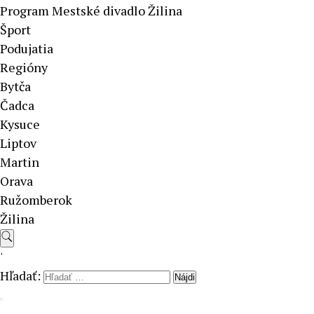
Program Mestské divadlo Žilina
Šport
Podujatia
Regióny
Bytča
Čadca
Kysuce
Liptov
Martin
Orava
Ružomberok
Žilina
'
Hľadať: