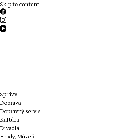
Skip to content
Aktuálne správy – severné Slovensko
Správy
Doprava
Dopravný servis
Kultúra
Divadlá
Hrady, Múzeá