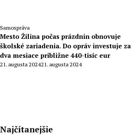
Samospráva
Mesto Žilina počas prázdnin obnovuje
školské zariadenia. Do opráv investuje za
dva mesiace približne 440-tisíc eur
By
21. augusta 2024
21. augusta 2024
Radoslav
Pecko
Najčítanejšie