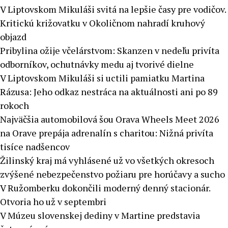
V Liptovskom Mikuláši svitá na lepšie časy pre vodičov.
Kritickú križovatku v Okoličnom nahradí kruhový
objazd
Pribylina ožije včelárstvom: Skanzen v nedeľu privíta
odborníkov, ochutnávky medu aj tvorivé dielne
V Liptovskom Mikuláši si uctili pamiatku Martina
Rázusa: Jeho odkaz nestráca na aktuálnosti ani po 89
rokoch
Najväčšia automobilová šou Orava Wheels Meet 2026
na Orave prepája adrenalín s charitou: Nižná privíta
tisíce nadšencov
Žilinský kraj má vyhlásené už vo všetkých okresoch
zvýšené nebezpečenstvo požiaru pre horúčavy a sucho
V Ružomberku dokončili moderný denný stacionár.
Otvoria ho už v septembri
V Múzeu slovenskej dediny v Martine predstavia