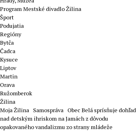
Hrady, Múzeá
Program Mestské divadlo Žilina
Šport
Podujatia
Regióny
Bytča
Čadca
Kysuce
Liptov
Martin
Orava
Ružomberok
Žilina
Moja Žilina
Samospráva
Obec Belá sprísňuje dohľad
nad detským ihriskom na Jamách z dôvodu
opakovaného vandalizmu zo strany mládeže