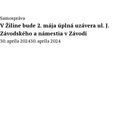
Samospráva
V Žiline bude 2. mája úplná uzávera ul. J.
Závodského a námestia v Závodí
By
30. apríla 2024
30. apríla 2024
Redakcia