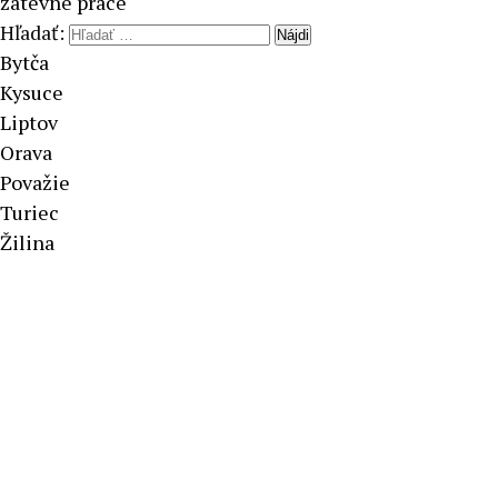
žatevné práce
Hľadať:
Bytča
Kysuce
Liptov
Orava
Považie
Turiec
Žilina