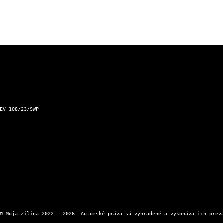
Športové výsledky
Podnet pre Mesto Žilina
Dopravný servis Slovensko
Aktuálna zjazdnosť ciest a horských priechodov
Kontakt a prevádzkovateľ
EV 108/23/SWP
Kontaktný formulár
Zásady ochrany osobných údajov