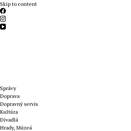
Skip to content
Aktuálne správy – severné Slovensko
Správy
Doprava
Dopravný servis
Kultúra
Divadlá
Hrady, Múzeá