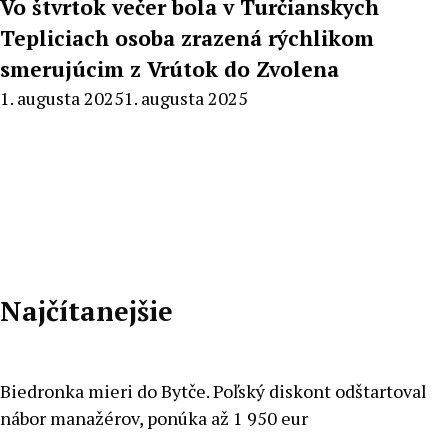
Vo štvrtok večer bola v Turčianskych
Tepliciach osoba zrazená rýchlikom
smerujúcim z Vrútok do Zvolena
By
1. augusta 2025
1. augusta 2025
Radoslav
Pecko
Najčítanejšie
Biedronka mieri do Bytče. Poľský diskont odštartoval
nábor manažérov, ponúka až 1 950 eur