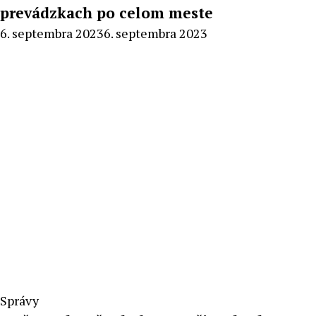
prevádzkach po celom meste
By
6. septembra 2023
6. septembra 2023
Radoslav
Pecko
Správy