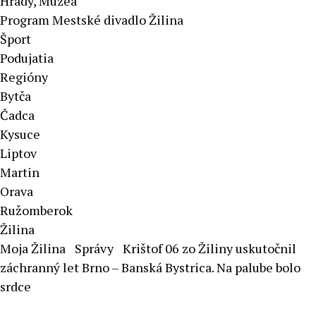
Hrady, Múzeá
Program Mestské divadlo Žilina
Šport
Podujatia
Regióny
Bytča
Čadca
Kysuce
Liptov
Martin
Orava
Ružomberok
Žilina
Moja Žilina
Správy
Krištof 06 zo Žiliny uskutočnil
záchranný let Brno – Banská Bystrica. Na palube bolo
srdce