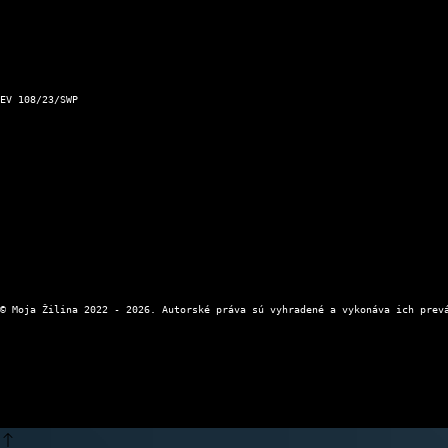
Podnet pre Mesto Žilina
Dopravný servis Slovensko
Aktuálna zjazdnosť ciest a horských priechodov
Kontakt a prevádzkovateľ
EV 108/23/SWP
Kontaktný formulár
Zásady ochrany osobných údajov