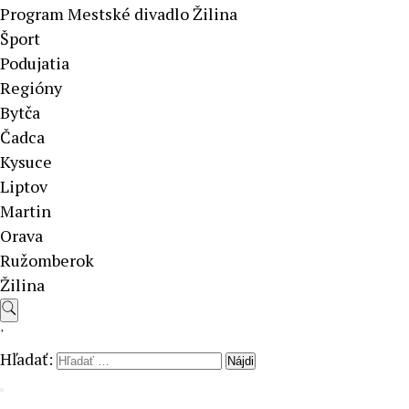
Program Mestské divadlo Žilina
Šport
Podujatia
Regióny
Bytča
Čadca
Kysuce
Liptov
Martin
Orava
Ružomberok
Žilina
'
Hľadať: