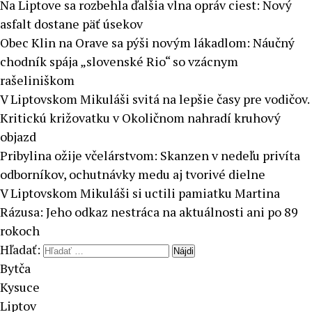
Na Liptove sa rozbehla ďalšia vlna opráv ciest: Nový
asfalt dostane päť úsekov
Obec Klin na Orave sa pýši novým lákadlom: Náučný
chodník spája „slovenské Rio“ so vzácnym
rašeliniškom
V Liptovskom Mikuláši svitá na lepšie časy pre vodičov.
Kritickú križovatku v Okoličnom nahradí kruhový
objazd
Pribylina ožije včelárstvom: Skanzen v nedeľu privíta
odborníkov, ochutnávky medu aj tvorivé dielne
V Liptovskom Mikuláši si uctili pamiatku Martina
Rázusa: Jeho odkaz nestráca na aktuálnosti ani po 89
rokoch
Hľadať:
Bytča
Kysuce
Liptov