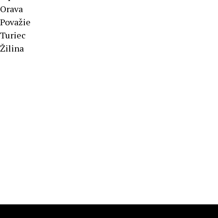
Orava
Považie
Turiec
Žilina
Športové výsledky