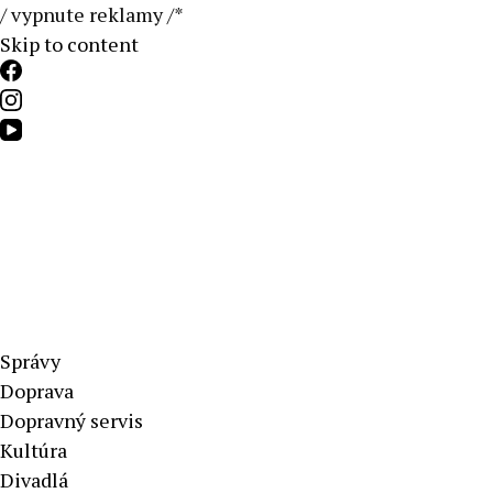
/ vypnute reklamy /*
Skip to content
Aktuálne správy – severné Slovensko
Správy
Doprava
Dopravný servis
Kultúra
Divadlá