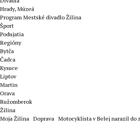
Divadlá
Hrady, Múzeá
Program Mestské divadlo Žilina
Šport
Podujatia
Regióny
Bytča
Čadca
Kysuce
Liptov
Martin
Orava
Ružomberok
Žilina
Moja Žilina
Doprava
Motocyklista v Belej narazil do 