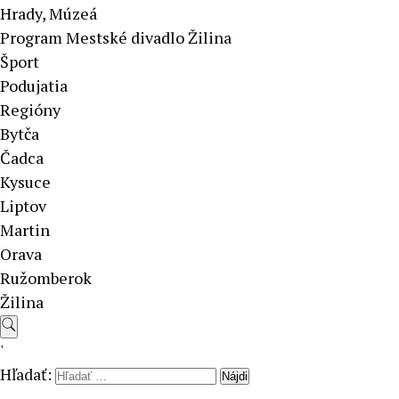
Hrady, Múzeá
Program Mestské divadlo Žilina
Šport
Podujatia
Regióny
Bytča
Čadca
Kysuce
Liptov
Martin
Orava
Ružomberok
Žilina
'
Hľadať: