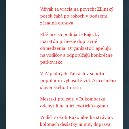
Všivák sa vracia na povrch: Žilinský
potok čaká po rokoch v podzemí
zásadná obnova
Blížiace sa podujatie Rajecký
maratón prinesie dopravné
obmedzenia: Organizátori apelujú
na vodičov a odporúčajú konkrétne
parkovisko
V Západných Tatrách v sobotu
popoludní vyhasol život 76-ročného
slovenského turistu
Mestskí policajti v Ružomberku
odchytili na ulici exotickú agamu
Vodiči v okolí Ružomberka strávia v
kolónach desiatky minút, doprava