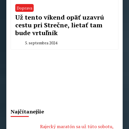
Doprava
Už tento víkend opäť uzavrú
cestu pri Strečne, lietať tam
bude vrtuľník
5. septembra 2024
By
Milan
Macek
Najčítanejšie
Rajecký maratón sa už túto sobotu,