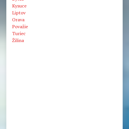
Kysuce
Liptov
Orava
Považie
Turiec
Žilina