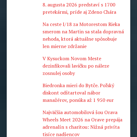
8. augusta 2026 predstaví s 1700
pretekármi, príde aj Zdeno Chára
Na ceste I/18 za Motorestom Rieka
smerom na Martin sa stala dopravná
nehoda, ktorá aktuálne spôsobuje
len mierne zdržanie
V Kysuckom Novom Meste
dezinfikovali lavičku po náleze
zosnulej osoby
Biedronka mieri do Bytče. Poľský
diskont odštartoval nábor
manažérov, ponúka až 1 950 eur
Najväčšia automobilová šou Orava
Wheels Meet 2026 na Orave prepája
adrenalín s charitou: Nižná privíta
tisíce nadšencov