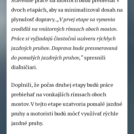
dvoch etapách, aby sa minimalizoval dosah na
plynulosť dopravy. „
V prvej etape sa vymenia
zvodidlá na vnútorných rímsach oboch mostov.
Práce si vyžiadajú čiastočnú uzáveru rýchlych
jazdných pruhov. Doprava bude presmerovaná
do pomalých jazdných pruhov,“
spresnili
diaľničiari.
Doplnili, že počas druhej etapy budú práce
prebiehať na vonkajších rímsach oboch
mostov. V tejto etape uzatvoria pomalé jazdné
pruhy a motoristi budú môcť využívať rýchle
jazdné pruhy.