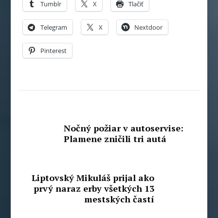
Tumblr
X
Tlačiť
Telegram
X
Nextdoor
Pinterest
Nočný požiar v autoservise:
Plamene zničili tri autá
Liptovský Mikuláš prijal ako
prvý naraz erby všetkých 13
mestských častí