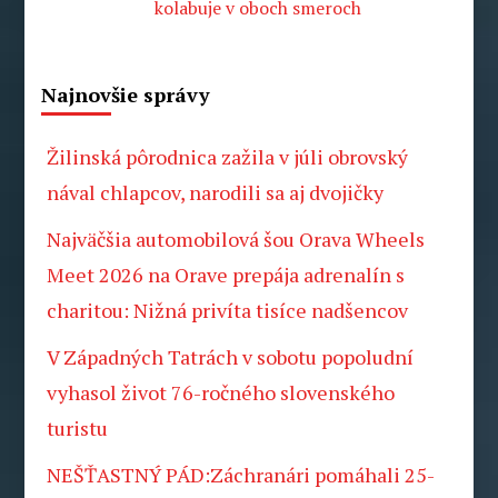
kolabuje v oboch smeroch
Najnovšie správy
Žilinská pôrodnica zažila v júli obrovský
nával chlapcov, narodili sa aj dvojičky
Najväčšia automobilová šou Orava Wheels
Meet 2026 na Orave prepája adrenalín s
charitou: Nižná privíta tisíce nadšencov
V Západných Tatrách v sobotu popoludní
vyhasol život 76-ročného slovenského
turistu
NEŠŤASTNÝ PÁD:Záchranári pomáhali 25-