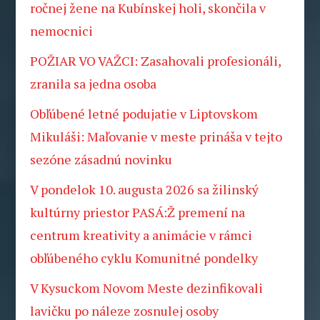
ročnej žene na Kubínskej holi, skončila v
nemocnici
POŽIAR VO VAŽCI: Zasahovali profesionáli,
zranila sa jedna osoba
Obľúbené letné podujatie v Liptovskom
Mikuláši: Maľovanie v meste prináša v tejto
sezóne zásadnú novinku
V pondelok 10. augusta 2026 sa žilinský
kultúrny priestor PASÁ:Ž premení na
centrum kreativity a animácie v rámci
obľúbeného cyklu Komunitné pondelky
V Kysuckom Novom Meste dezinfikovali
lavičku po náleze zosnulej osoby