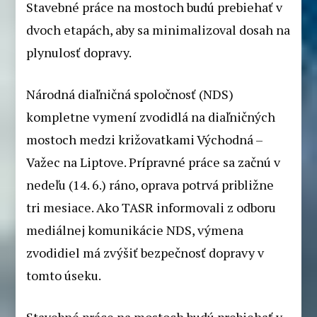
Stavebné práce na mostoch budú prebiehať v
dvoch etapách, aby sa minimalizoval dosah na
plynulosť dopravy.
Národná diaľničná spoločnosť (NDS)
kompletne vymení zvodidlá na diaľničných
mostoch medzi križovatkami Východná –
Važec na Liptove. Prípravné práce sa začnú v
nedeľu (14. 6.) ráno, oprava potrvá približne
tri mesiace. Ako TASR informovali z odboru
mediálnej komunikácie NDS, výmena
zvodidiel má zvýšiť bezpečnosť dopravy v
tomto úseku.
Stavebné práce na mostoch budú prebiehať v