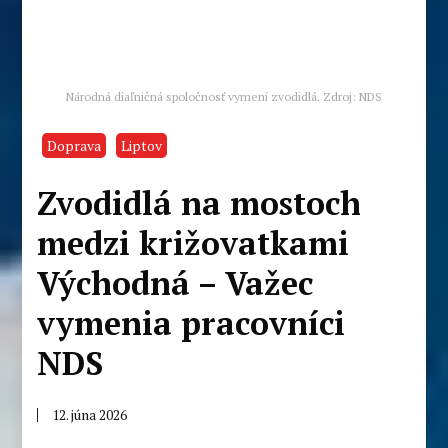
Národná diaľničná spoločnosť vymení zvodidlá. Zdroj: NDS
Doprava
Liptov
Zvodidlá na mostoch
medzi križovatkami
Východná – Važec
vymenia pracovníci
NDS
12. júna 2026