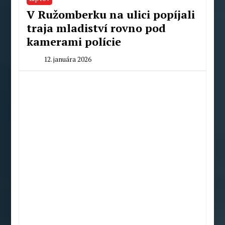
V Ružomberku na ulici popíjali
traja mladiství rovno pod
kamerami polície
12. januára 2026
By
Milan
Macek