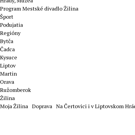
Hrady, Múzeá
Program Mestské divadlo Žilina
Šport
Podujatia
Regióny
Bytča
Čadca
Kysuce
Liptov
Martin
Orava
Ružomberok
Žilina
Moja Žilina
Doprava
Na Čertovici i v Liptovskom Hr