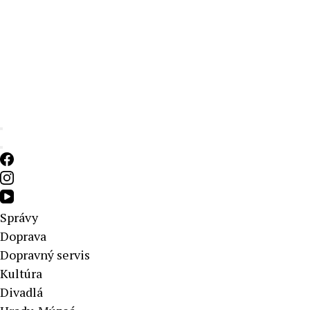
Aktuálne správy – severné Slovensko
Správy
Doprava
Dopravný servis
Kultúra
Divadlá