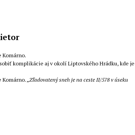
ietor
se Komárno.
sobiť komplikácie aj v okolí Liptovského Hrádku, kde je
e Komárno. „
Zľadovatený sneh je na ceste II/578 v úseku