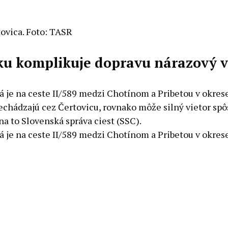
ovica. Foto: TASR
ku komplikuje dopravu nárazový v
rá je na ceste II/589 medzi Chotínom a Pribetou v okre
rechádzajú cez Čertovicu, rovnako môže silný vietor spô
 to Slovenská správa ciest (SSC).
rá je na ceste II/589 medzi Chotínom a Pribetou v okres