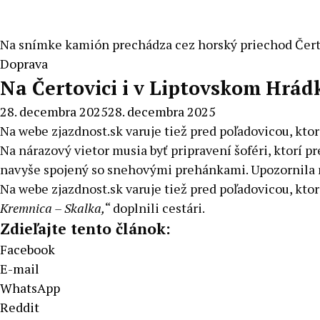
Na snímke kamión prechádza cez horský priechod Čert
Doprava
Na Čertovici i v Liptovskom Hrád
28. decembra 2025
28. decembra 2025
Na webe zjazdnost.sk varuje tiež pred poľadovicou, kto
Na nárazový vietor musia byť pripravení šoféri, ktorí p
navyše spojený so snehovými prehánkami. Upozornila na
Na webe zjazdnost.sk varuje tiež pred poľadovicou, kto
Kremnica – Skalka,
“ doplnili cestári.
Zdieľajte tento článok:
Facebook
E-mail
WhatsApp
Reddit