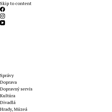
Skip to content
Aktuálne správy – severné Slovensko
Správy
Doprava
Dopravný servis
Kultúra
Divadlá
Hrady, Múzeá