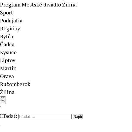
Program Mestské divadlo Žilina
Šport
Podujatia
Regióny
Bytča
Čadca
Kysuce
Liptov
Martin
Orava
Ružomberok
Žilina
'
Hľadať: