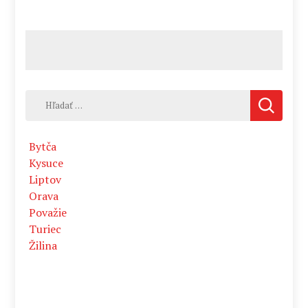
Hľadať:
Bytča
Kysuce
Liptov
Orava
Považie
Turiec
Žilina