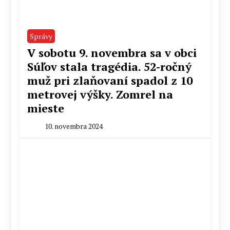
Správy
V sobotu 9. novembra sa v obci
Súľov stala tragédia. 52-ročný
muž pri zlaňovaní spadol z 10
metrovej výšky. Zomrel na
mieste
10. novembra 2024
By
Milan
Macek