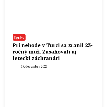
Správy
Pri nehode v Turci sa zranil 23-
ročný muž. Zasahovali aj
leteckí záchranári
19. decembra 2025
By
Radoslav
Pecko