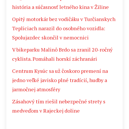
história a súčasnosť letného kina v Žiline
Opitý motorkár bez vodičáku v Turčianskych
Tepliciach narazil do osobného vozidla:
Spolujazdec skončil v nemocnici
V bikeparku Malinô Brdo sa zranil 20-ročný
cyklista. Pomáhali horskí záchranári
Centrum Kysúc sa už čoskoro premení na
jedno veľké javisko plné tradícií, hudby a
jarmočnej atmosféry
Zásahový tím riešil nebezpečné strety s
medveďom v Rajeckej doline