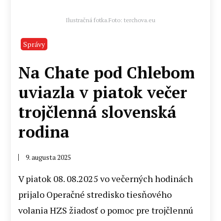
Ilustračná fotka.Foto: terchova.eu
Správy
Na Chate pod Chlebom
uviazla v piatok večer
trojčlenná slovenská
rodina
9. augusta 2025
V piatok 08. 08.2025 vo večerných hodinách
prijalo Operačné stredisko tiesňového
volania HZS žiadosť o pomoc pre trojčlennú