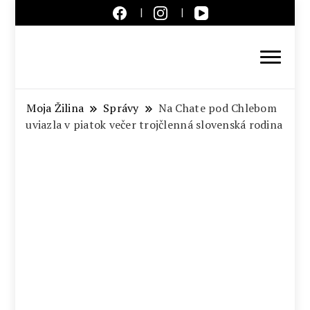
Aktuálne správy – severné
Slovensko
Moja Žilina
Správy
Na Chate pod Chlebom
uviazla v piatok večer trojčlenná slovenská rodina