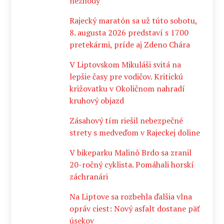
nezhody
Rajecký maratón sa už túto sobotu,
8. augusta 2026 predstaví s 1700
pretekármi, príde aj Zdeno Chára
V Liptovskom Mikuláši svitá na
lepšie časy pre vodičov. Kritickú
križovatku v Okoličnom nahradí
kruhový objazd
Zásahový tím riešil nebezpečné
strety s medveďom v Rajeckej doline
V bikeparku Malinô Brdo sa zranil
20-ročný cyklista. Pomáhali horskí
záchranári
Na Liptove sa rozbehla ďalšia vlna
opráv ciest: Nový asfalt dostane päť
úsekov