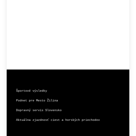
Športové výsledky
Podnet pre Mesto Žilina
Dopravný servis Slovensko
Aktuálna zjazdnosť ciest a horských priechodov