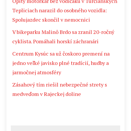
Opitý motorkár bez vodičáku v Turčianskych
Tepliciach narazil do osobného vozidla:
Spolujazdec skončil v nemocnici
V bikeparku Malinô Brdo sa zranil 20-ročný
cyklista. Pomáhali horskí záchranári
Centrum Kysúc sa už čoskoro premení na
jedno veľké javisko plné tradícií, hudby a
jarmočnej atmosféry
Zásahový tím riešil nebezpečné strety s
medveďom v Rajeckej doline