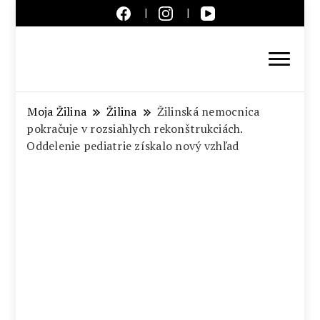
Aktuálne správy – severné
Slovensko
Moja Žilina
Žilina
Žilinská nemocnica
pokračuje v rozsiahlych rekonštrukciách.
Oddelenie pediatrie získalo nový vzhľad