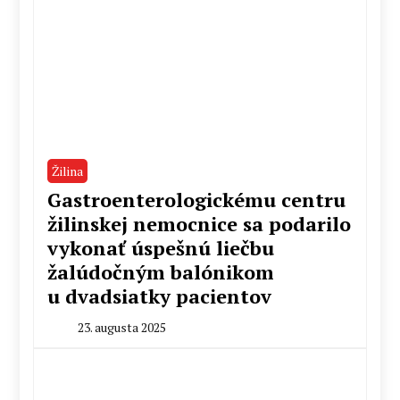
Žilina
Gastroenterologickému centru
žilinskej nemocnice sa podarilo
vykonať úspešnú liečbu
žalúdočným balónikom
u dvadsiatky pacientov
23. augusta 2025
By
Peter
Mahel