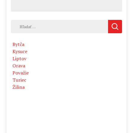
Hľadať:
Bytča
Kysuce
Liptov
Orava
Považie
Turiec
Žilina