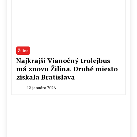
Žilina
Najkrajší Vianočný trolejbus
má znovu Žilina. Druhé miesto
získala Bratislava
12. januára 2026
By
Milan
Macek