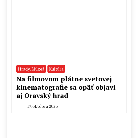
Hrady, Múzeá
Kultúra
Na filmovom plátne svetovej
kinematografie sa opäť objaví
aj Oravský hrad
17. októbra 2023
By
Milan
Macek