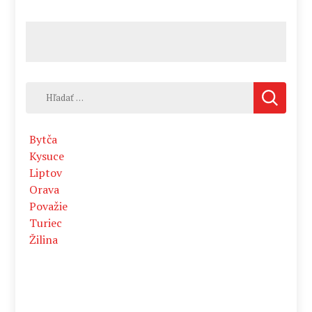
Hľadať:
Bytča
Kysuce
Liptov
Orava
Považie
Turiec
Žilina