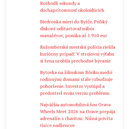
Rozhodli sekundy a
duchaprítomnosť okoloidúcich
Biedronka mieri do Bytče. Poľský
diskont odštartoval nábor
manažérov, ponúka až 1 950 eur
Ružomberská mestská polícia riešila
kuriózny prípad: V strojovni výťahu
si žena urobila prechodné bývanie
Bytovka na žilinskom Bôriku medzi
rodinnými domami stále vzbudzuje
pohoršenie. Investor vystúpil a
predostrel svoju verziu problému
Najväčšia automobilová šou Orava
Wheels Meet 2026 na Orave prepája
adrenalín s charitou: Nižná privíta
tisíce nadšencov