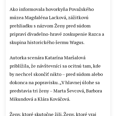
Ako informovala hovorkyňa Považského
múzea Magdaléna Lacková, zážitkovú
prehliadku s názvom Ženy pred súdom
pripraví divadelno-hravé zoskupenie Razca a
skupina historického šermu Wagus.
Autorka scenára Katarína Maršalová
priblížila, že návštevníci sa ocitnú tam, kde
by nechcel skončiť nikto – pred súdom alebo
dokonca na popravisku. „V hlavnej úlohe sa
predstavia tri ženy – Marta Ševcová, Barbora
Mikundová a Klára Kováčová.
Ženy, ktoré skutočne žili. Ženy, ktoré vraj