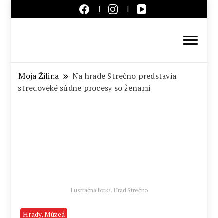
Aktuálne správy – severné
Slovensko
Moja Žilina
Na hrade Strečno predstavia
stredoveké súdne procesy so ženami
Ilustračná fotka. Hrad Strečno
Hrady, Múzeá