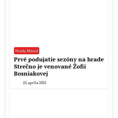
Hrady, Múzeá
Prvé podujatie sezóny na hrade
Strečno je venované Žofii
Bosniakovej
22. apríla 2025
By
Peter
Mahel