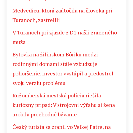
Medvedicu, ktorá zaútočila na človeka pri
Turanoch, zastrelili
V Turanoch pri zjazde z D1 našli zraneného
muža
Bytovka na žilinskom Bôriku medzi
rodinnými domami stále vzbudzuje
pohoršenie. Investor vystúpil a predostrel
svoju verziu problému
Ružomberská mestská polícia riešila
kuriózny prípad: V strojovni výťahu si žena
urobila prechodné bývanie
Český turista sa zranil vo Veľkej Fatre, na