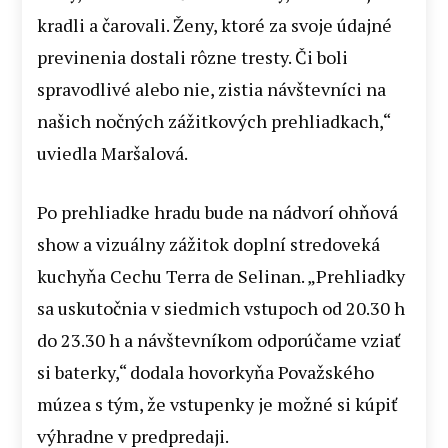
kradli a čarovali. Ženy, ktoré za svoje údajné
previnenia dostali rôzne tresty. Či boli
spravodlivé alebo nie, zistia návštevníci na
našich nočných zážitkových prehliadkach,“
uviedla Maršalová.
Po prehliadke hradu bude na nádvorí ohňová
show a vizuálny zážitok doplní stredoveká
kuchyňa Cechu Terra de Selinan. „Prehliadky
sa uskutočnia v siedmich vstupoch od 20.30 h
do 23.30 h a návštevníkom odporúčame vziať
si baterky,“ dodala hovorkyňa Považského
múzea s tým, že vstupenky je možné si kúpiť
výhradne v predpredaji.