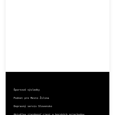
Športové výsledky
Podnet pre Mesto Žilina
Dopravný servis Slovensko
Aktuálna zjazdnosť ciest a horských priechodov