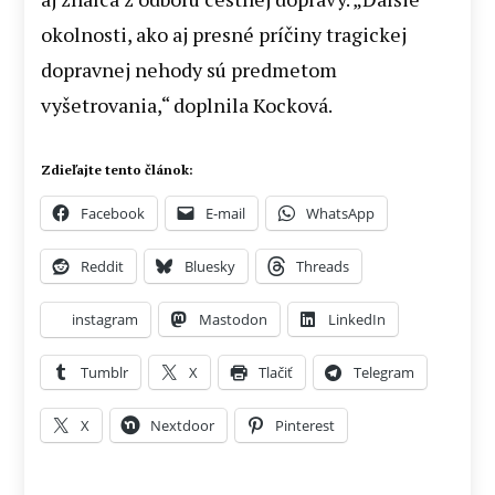
okolnosti, ako aj presné príčiny tragickej
dopravnej nehody sú predmetom
vyšetrovania,“ doplnila Kocková.
Zdieľajte tento článok:
Facebook
E-mail
WhatsApp
Reddit
Bluesky
Threads
instagram
Mastodon
LinkedIn
Tumblr
X
Tlačiť
Telegram
X
Nextdoor
Pinterest