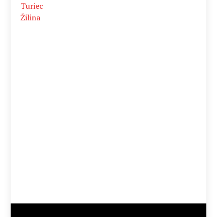
Turiec
Žilina