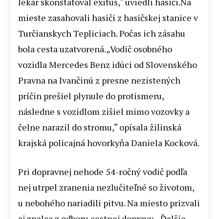
lekár skonštatoval exitus,“ uviedli hasiči.Na
mieste zasahovali hasiči z hasičskej stanice v
Turčianskych Tepliciach. Počas ich zásahu
bola cesta uzatvorená.„Vodič osobného
vozidla Mercedes Benz idúci od Slovenského
Pravna na Ivančinú z presne nezistených
príčin prešiel plynule do protismeru,
následne s vozidlom zišiel mimo vozovky a
čelne narazil do stromu,“ opísala žilinská
krajská policajná hovorkyňa Daniela Kocková.
Pri dopravnej nehode 54-ročný vodič podľa
nej utrpel zranenia nezlučiteľné so životom,
u nebohého nariadili pitvu. Na miesto prizvali
aj znalca z odboru cestnej dopravy. „Ďalšie