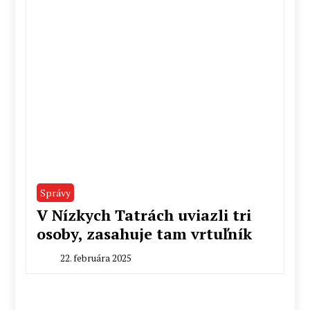
Správy
V Nízkych Tatrách uviazli tri
osoby, zasahuje tam vrtuľník
22. februára 2025
By
Radoslav
Pecko