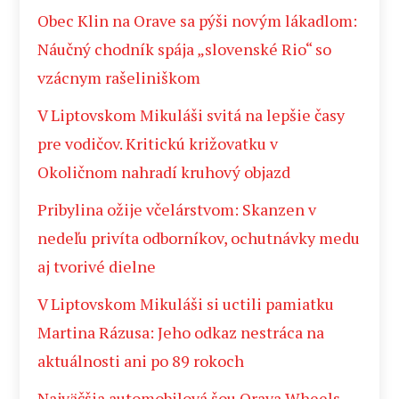
Obec Klin na Orave sa pýši novým lákadlom:
Náučný chodník spája „slovenské Rio“ so
vzácnym rašeliniškom
V Liptovskom Mikuláši svitá na lepšie časy
pre vodičov. Kritickú križovatku v
Okoličnom nahradí kruhový objazd
Pribylina ožije včelárstvom: Skanzen v
nedeľu privíta odborníkov, ochutnávky medu
aj tvorivé dielne
V Liptovskom Mikuláši si uctili pamiatku
Martina Rázusa: Jeho odkaz nestráca na
aktuálnosti ani po 89 rokoch
Najväčšia automobilová šou Orava Wheels