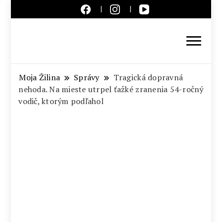
Aktuálne správy – severné
Slovensko
Moja Žilina
Správy
Tragická dopravná
nehoda. Na mieste utrpel ťažké zranenia 54-ročný
vodič, ktorým podľahol