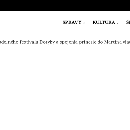
SPRÁVY
KULTÚRA
Š
ovensko
vadelného festivalu Dotyky a spojenia prinesie do Martina vi