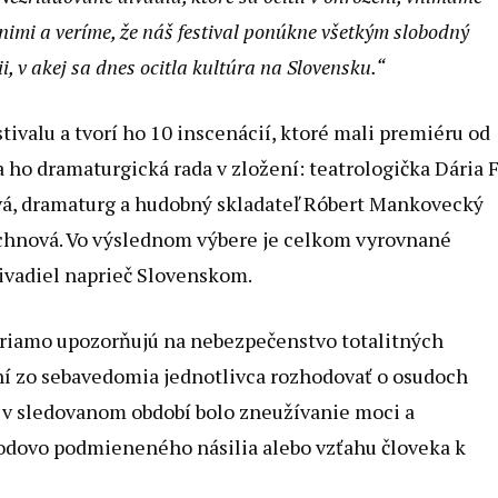
 nimi a veríme, že náš festival ponúkne všetkým slobodný
ii, v akej sa dnes ocitla kultúra na Slovensku.“
stivalu a tvorí ho 10 inscenácií, ktoré mali premiéru od
 ho dramaturgická rada v zložení: teatrologička Dária F
ová, dramaturg a hudobný skladateľ Róbert Mankovecký
ichnová. Vo výslednom výbere je celkom vyrovnané
ivadiel naprieč Slovenskom.
riamo upozorňujú na nebezpečenstvo totalitných
ení zo sebavedomia jednotlivca rozhodovať o osudoch
 v sledovanom období bolo zneužívanie moci a
, rodovo podmieneného násilia alebo vzťahu človeka k