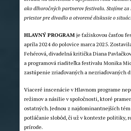
ako dlhoročných partnerov festivalu. Stojíme za
priestor pre divadlo a otvorené diskusie o situác
HLAVNÝ PROGRAM
je ťažiskovou časťou fe
apríla 2024 do polovice marca 2025. Zostavila
Fehérová, divadelná kritička Diana Pavlačk
a programová riaditeľka festivalu Monika M
zastúpenie zriaďovaných a nezriaďovaných d
Viaceré inscenácie v Hlavnom programe nep
režimov a násilie v spoločnosti, ktoré pram
ostatných. Jednou z najdominantnejších tém
potláčanie slobôd, či už v kontexte politiky
prírode.