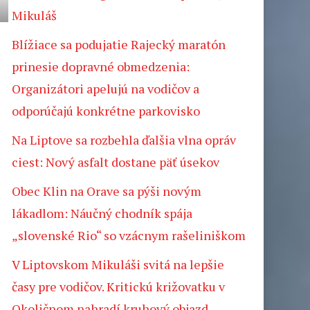
Mikuláš
Blížiace sa podujatie Rajecký maratón
prinesie dopravné obmedzenia:
Organizátori apelujú na vodičov a
odporúčajú konkrétne parkovisko
Na Liptove sa rozbehla ďalšia vlna opráv
ciest: Nový asfalt dostane päť úsekov
Obec Klin na Orave sa pýši novým
lákadlom: Náučný chodník spája
„slovenské Rio“ so vzácnym rašeliniškom
V Liptovskom Mikuláši svitá na lepšie
časy pre vodičov. Kritickú križovatku v
Okoličnom nahradí kruhový objazd