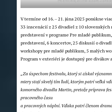
Na archívnej snímke budova Slovensk
V termíne od 16. – 21. júna 2025 ponúkne via
33 inscenácií z 25 divadiel z 10 slovenských
predstavení v programe Pre mladé publikum, 
predstavení, 6 koncertov, 25 diskusií o divad
workshopy pre mladé publikum, 5 malých works
Program v exteriéri je dostupný pre divákov 
„Za úspechom festivalu, ktorý si získal významn
miery stojí skvelý tím ľudí, ktorým patrí veľká 
komorného divadla Martin, pretože príprava fest
pracovného času
a pracovných náplní. Vďaka patrí členom drama