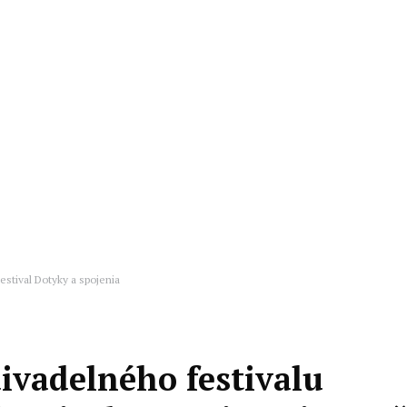
estival Dotyky a spojenia
divadelného festivalu