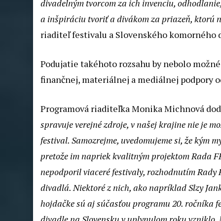
divadelným tvorcom za ich invenciu, odhodlanie
a inšpiráciu tvoriť a divákom za priazeň, ktorú 
riaditeľ festivalu a Slovenského komorného 
Podujatie takéhoto rozsahu by nebolo možné 
finančnej, materiálnej a mediálnej podpory o
Programová riaditeľka Monika Michnová do
spravuje verejné zdroje, v našej krajine nie je 
festival. Samozrejme, uvedomujeme si, že kým my
pretože im napriek kvalitným projektom Rada F
nepodporil viaceré festivaly, rozhodnutím Rady
divadlá. Niektoré z nich, ako napríklad Slzy J
hojdačke sú aj súčasťou programu 20. ročníka fes
divadle na Slovensku v uplynulom roku vzniklo. 