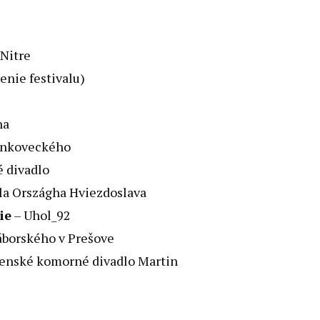
 Nitre
enie festivalu)
na
ankoveckého
 divadlo
la Országha Hviezdoslava
ie
– Uhol_92
áborského v Prešove
enské komorné divadlo Martin