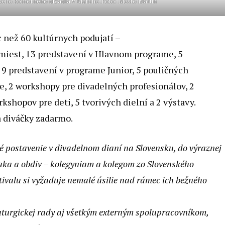
ého komorného divadla v Martine. Foto: Mesto Martin
c než 60 kultúrnych podujatí –
 miest, 13 predstavení v Hlavnom programe, 5
9 predstavení v programe Junior, 5 pouličných
le, 2 workshopy pre divadelných profesionálov, 2
hopov pre deti, 5 tvorivých dielní a 2 výstavy.
a diváčky zadarmo.
é postavenie v divadelnom dianí na Slovensku, do výraznej
vďaka a obdiv – kolegyniam a kolegom zo Slovenského
ivalu si vyžaduje nemalé úsilie nad rámec ich bežného
turgickej rady aj všetkým externým spolupracovníkom,