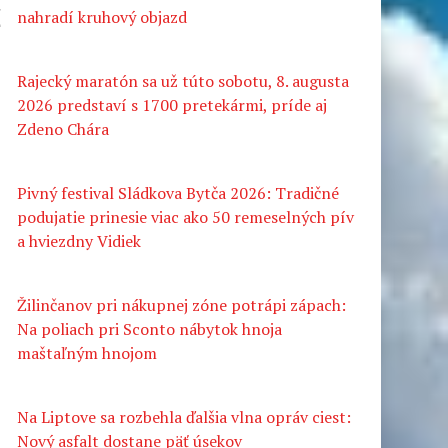
ž
nahradí kruhový objazd
Rajecký maratón sa už túto sobotu, 8. augusta
2026 predstaví s 1700 pretekármi, príde aj
Zdeno Chára
Pivný festival Sládkova Bytča 2026: Tradičné
podujatie prinesie viac ako 50 remeselných pív
a hviezdny Vidiek
Žilinčanov pri nákupnej zóne potrápi zápach:
Na poliach pri Sconto nábytok hnoja
maštaľným hnojom
Na Liptove sa rozbehla ďalšia vlna opráv ciest:
Nový asfalt dostane päť úsekov