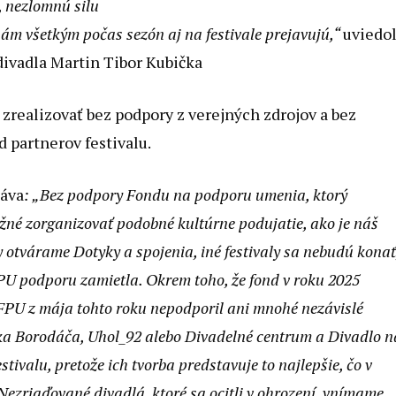
, nezlomnú silu
nám všetkým počas sezón aj na festivale prejavujú,“
uviedo
divadla Martin Tibor Kubička
zrealizovať bez podpory z verejných zdrojov a bez
d partnerov festivalu.
dáva
: „Bez podpory Fondu na podporu umenia, ktorý
možné zorganizovať podobné kultúrne podujatie, ako je náš
 otvárame Dotyky a spojenia, iné festivaly sa nebudú konať
PU podporu zamietla. Okrem toho, že fond v roku 2025
 FPU z mája tohto roku nepodporil ani mnohé nezávislé
anka Borodáča, Uhol_92 alebo Divadelné centrum a Divadlo n
tivalu, pretože ich tvorba predstavuje to najlepšie, čo v
Nezriaďované divadlá, ktoré sa ocitli v ohrození, vnímame