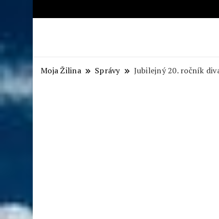
Aktuálne správy – severné Sl
Moja Žilina
Správy
Jubilejný 20. ročník di