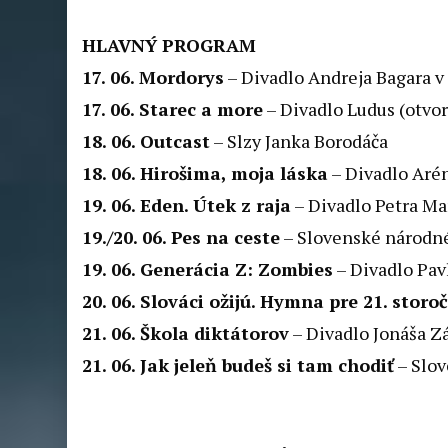
HLAVNÝ PROGRAM
17. 06. Mordorys
– Divadlo Andreja Bagara v
17. 06. Starec a more
– Divadlo Ludus (otvor
18. 06. Outcast
– Slzy Janka Borodáča
18. 06. Hirošima, moja láska
– Divadlo Aré
19. 06. Eden. Útek z raja
– Divadlo Petra M
19./20. 06. Pes na ceste
– Slovenské národné
19. 06. Generácia Z: Zombies
– Divadlo Pav
20. 06. Slováci ožijú. Hymna pre 21. storoč
21. 06. Škola diktátorov
– Divadlo Jonáša Z
21. 06. Jak jeleň budeš si tam chodiť
– Slov