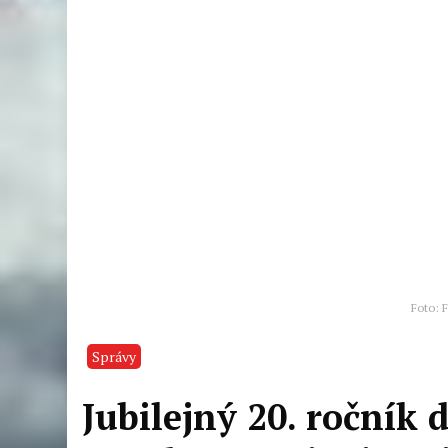
Foto: F
Správy
Jubilejný 20. ročník 