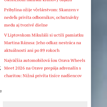
l
Pribylina ožije včelárstvom: Skanzen v
nedeľu privíta odborníkov, ochutnávky
medu aj tvorivé dielne
V Liptovskom Mikuláši si uctili pamiatku
Martina Rázusa: Jeho odkaz nestráca na
aktuálnosti ani po 89 rokoch
Najväčšia automobilová šou Orava Wheels
Meet 2026 na Orave prepája adrenalín s
,
charitou: Nižná privíta tisíce nadšencov
a