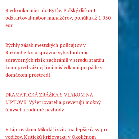
Biedronka mieri do Bytče. Poľský diskont
odštartoval nábor manažérov, ponúka až 1 950
eur
Rýchly zásah mestských policajtov v
Ružomberku a správne vyhodnotenie
zdravotných rizík zachránili v stredu staršiu
ženu pred vážnejšími následkami po páde v
domácom prostredí
DRAMATICKÁ ZRÁŽKA S VLAKOM NA
LIPTOVE: Vyšetrovatelia preverujú možný
úmysel a rodinné nezhody
V Liptovskom Mikuláši svitá na lepšie časy pre
vodičov. Kritickú križovatku v Okoličnom