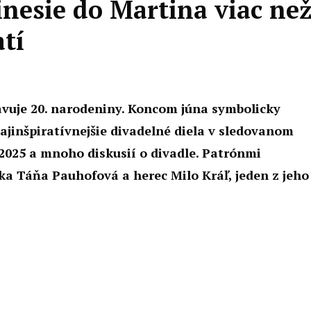
inesie do Martina viac ne
tí
lavuje 20. narodeniny. Koncom júna symbolicky
najinšpiratívnejšie divadelné diela v sledovanom
 2025 a mnoho diskusií o divadle. Patrónmi
čka Táňa Pauhofová a herec Milo Kráľ, jeden z jeho