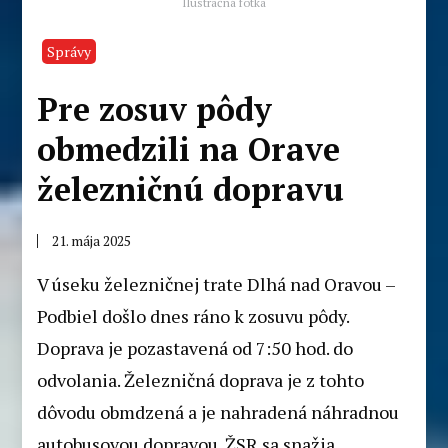
Ilustračná fotka
Správy
Pre zosuv pôdy
obmedzili na Orave
železničnú dopravu
21. mája 2025
V úseku železničnej trate Dlhá nad Oravou –
Podbiel došlo dnes ráno k zosuvu pôdy.
Doprava je pozastavená od 7:50 hod. do
odvolania. Železničná doprava je z tohto
dôvodu obmdzená a je nahradená náhradnou
autobusovou dopravou. ŽSR sa snažia