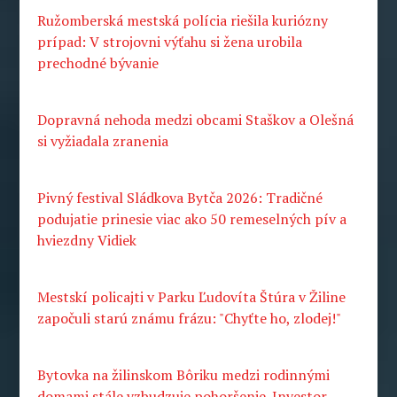
Ružomberská mestská polícia riešila kuriózny
prípad: V strojovni výťahu si žena urobila
prechodné bývanie
Dopravná nehoda medzi obcami Staškov a Olešná
si vyžiadala zranenia
Pivný festival Sládkova Bytča 2026: Tradičné
podujatie prinesie viac ako 50 remeselných pív a
hviezdny Vidiek
Mestskí policajti v Parku Ľudovíta Štúra v Žiline
započuli starú známu frázu: "Chyťte ho, zlodej!"
Bytovka na žilinskom Bôriku medzi rodinnými
domami stále vzbudzuje pohoršenie. Investor