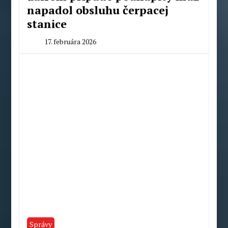
napadol obsluhu čerpacej
stanice
17. februára 2026
By
Peter
Mahel
Správy