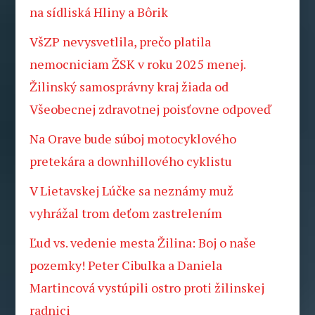
na sídliská Hliny a Bôrik
VšZP nevysvetlila, prečo platila
nemocniciam ŽSK v roku 2025 menej.
Žilinský samosprávny kraj žiada od
Všeobecnej zdravotnej poisťovne odpoveď
Na Orave bude súboj motocyklového
pretekára a downhillového cyklistu
V Lietavskej Lúčke sa neznámy muž
vyhrážal trom deťom zastrelením
Ľud vs. vedenie mesta Žilina: Boj o naše
pozemky! Peter Cibulka a Daniela
Martincová vystúpili ostro proti žilinskej
radnici