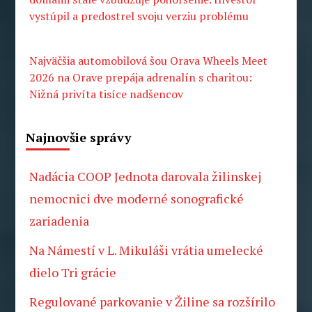
vystúpil a predostrel svoju verziu problému
Najväčšia automobilová šou Orava Wheels Meet
2026 na Orave prepája adrenalín s charitou:
Nižná privíta tisíce nadšencov
Najnovšie správy
Nadácia COOP Jednota darovala žilinskej
nemocnici dve moderné sonografické
zariadenia
Na Námestí v L. Mikuláši vrátia umelecké
dielo Tri grácie
Regulované parkovanie v Žiline sa rozšírilo