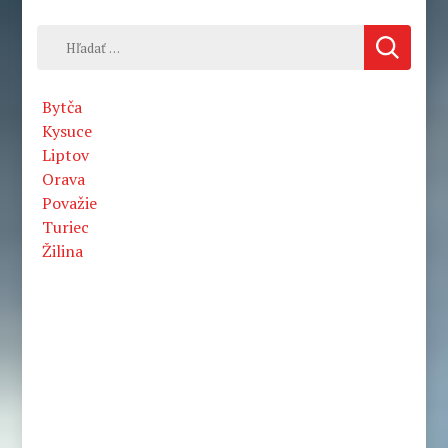
Hľadať:
Bytča
Kysuce
Liptov
Orava
Považie
Turiec
Žilina