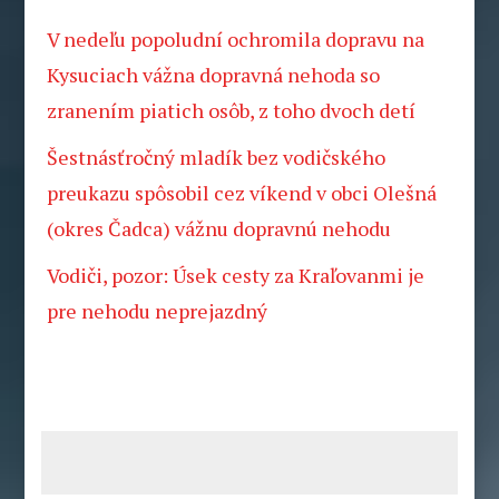
V nedeľu popoludní ochromila dopravu na
Kysuciach vážna dopravná nehoda so
zranením piatich osôb, z toho dvoch detí
Šestnásťročný mladík bez vodičského
preukazu spôsobil cez víkend v obci Olešná
(okres Čadca) vážnu dopravnú nehodu
Vodiči, pozor: Úsek cesty za Kraľovanmi je
pre nehodu neprejazdný