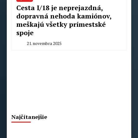
Cesta I/18 je neprejazdná,
dopravná nehoda kamiónov,
meškajú všetky prímestské
spoje
21. novembra 2025
By
Peter
Mahel
Najčítanejšie