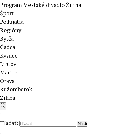
Program Mestské divadlo Žilina
Šport
Podujatia
Regióny
Bytča
Čadca
Kysuce
Liptov
Martin
Orava
Ružomberok
Žilina
'
Hľadať: