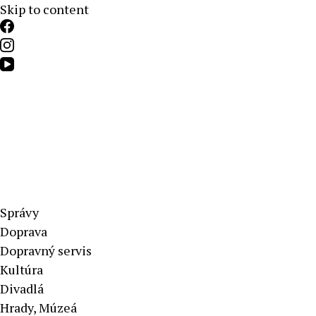
Skip to content
Aktuálne správy – severné Slovensko
Správy
Doprava
Dopravný servis
Kultúra
Divadlá
Hrady, Múzeá