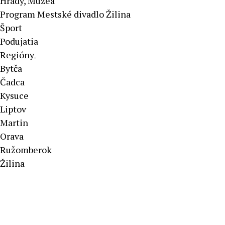
Hrady, Múzeá
Program Mestské divadlo Žilina
Šport
Podujatia
Regióny
Bytča
Čadca
Kysuce
Liptov
Martin
Orava
Ružomberok
Žilina