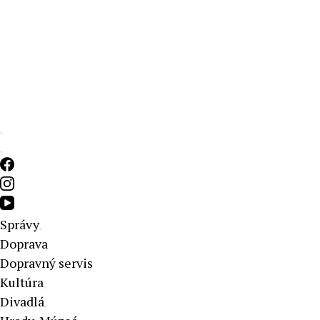
Aktuálne správy – severné Slovensko
Správy
Doprava
Dopravný servis
Kultúra
Divadlá