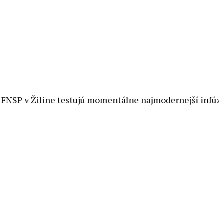
 FNSP v Žiline testujú momentálne najmodernejší infú