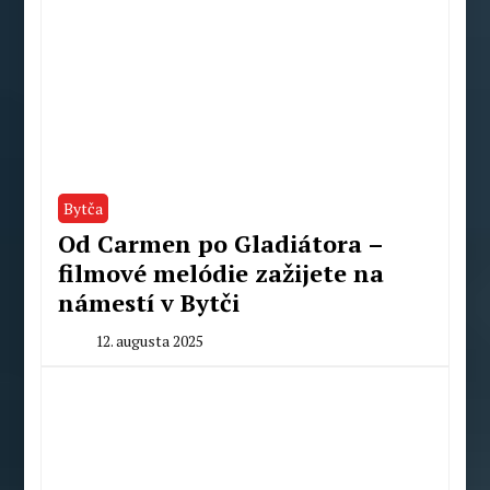
Bytča
Od Carmen po Gladiátora –
filmové melódie zažijete na
námestí v Bytči
12. augusta 2025
By
Milan
Macek