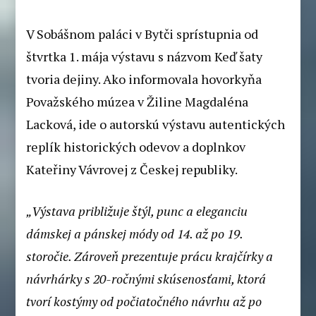
V Sobášnom paláci v Bytči sprístupnia od
štvrtka 1. mája výstavu s názvom Keď šaty
tvoria dejiny. Ako informovala hovorkyňa
Považského múzea v Žiline Magdaléna
Lacková, ide o autorskú výstavu autentických
replík historických odevov a doplnkov
Kateřiny Vávrovej z Českej republiky.
„Výstava približuje štýl, punc a eleganciu
dámskej a pánskej módy od 14. až po 19.
storočie. Zároveň prezentuje prácu krajčírky a
návrhárky s 20-ročnými skúsenosťami, ktorá
tvorí kostýmy od počiatočného návrhu až po