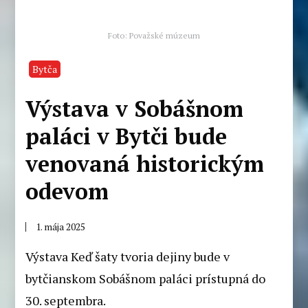
Foto: Považské múzeum
Bytča
Výstava v Sobášnom
paláci v Bytči bude
venovaná historickým
odevom
1. mája 2025
Výstava Keď šaty tvoria dejiny bude v
bytčianskom Sobášnom paláci prístupná do
30. septembra.