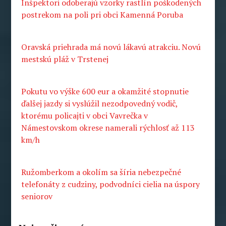
Inšpektori odoberajú vzorky rastlín poškodených
postrekom na poli pri obci Kamenná Poruba
Oravská priehrada má novú lákavú atrakciu. Novú
mestskú pláž v Trstenej
Pokutu vo výške 600 eur a okamžité stopnutie
ďalšej jazdy si vyslúžil nezodpovedný vodič,
ktorému policajti v obci Vavrečka v
Námestovskom okrese namerali rýchlosť až 113
km/h
Ružomberkom a okolím sa šíria nebezpečné
telefonáty z cudziny, podvodníci cielia na úspory
seniorov