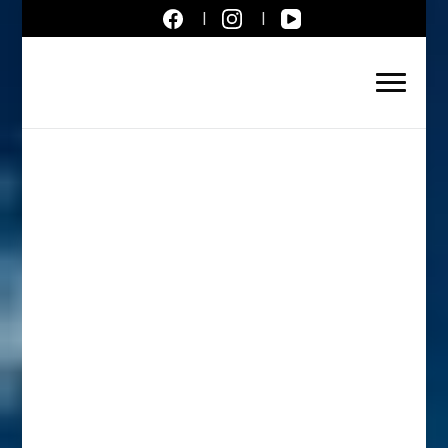
Aktuálne správy – severné
Slovensko