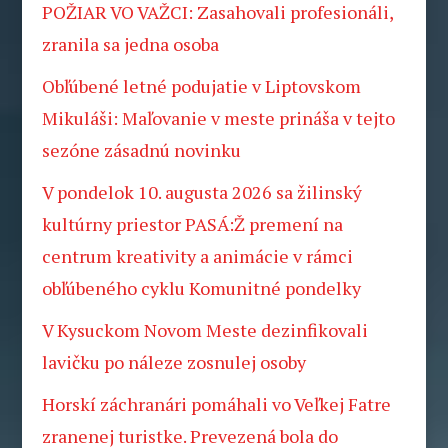
POŽIAR VO VAŽCI: Zasahovali profesionáli,
zranila sa jedna osoba
Obľúbené letné podujatie v Liptovskom
Mikuláši: Maľovanie v meste prináša v tejto
sezóne zásadnú novinku
V pondelok 10. augusta 2026 sa žilinský
kultúrny priestor PASÁ:Ž premení na
centrum kreativity a animácie v rámci
obľúbeného cyklu Komunitné pondelky
V Kysuckom Novom Meste dezinfikovali
lavičku po náleze zosnulej osoby
Horskí záchranári pomáhali vo Veľkej Fatre
zranenej turistke. Prevezená bola do