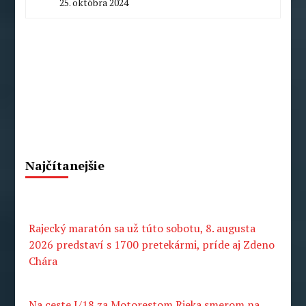
25. októbra 2024
By
Peter
Mahel
Najčítanejšie
Rajecký maratón sa už túto sobotu, 8. augusta
2026 predstaví s 1700 pretekármi, príde aj Zdeno
Chára
Na ceste I/18 za Motorestom Rieka smerom na