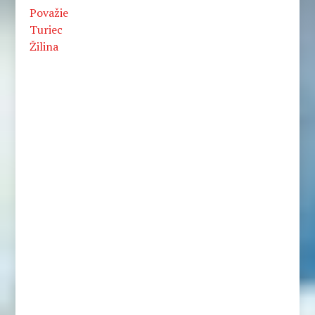
Považie
Turiec
Žilina