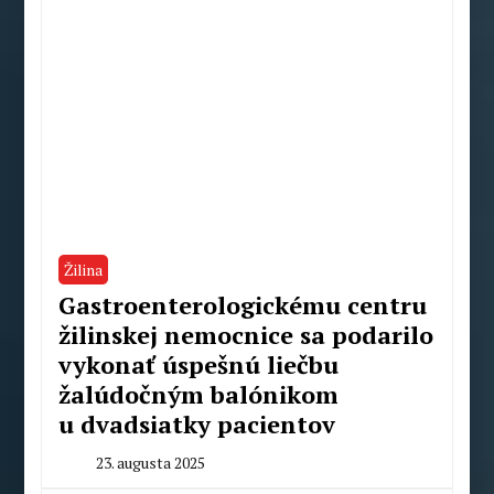
Žilina
Gastroenterologickému centru
žilinskej nemocnice sa podarilo
vykonať úspešnú liečbu
žalúdočným balónikom
u dvadsiatky pacientov
23. augusta 2025
By
Peter