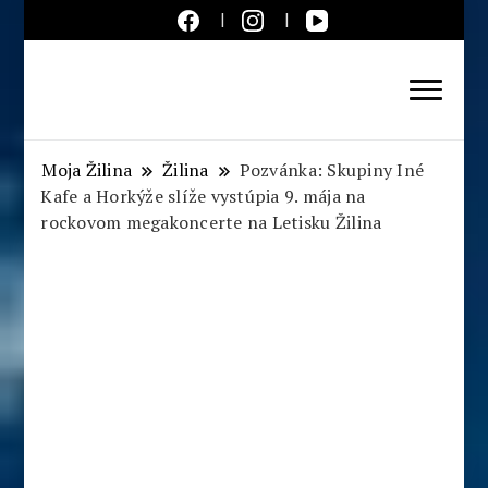
Aktuálne správy – severné
Slovensko
Moja Žilina
Žilina
Pozvánka: Skupiny Iné
Kafe a Horkýže slíže vystúpia 9. mája na
rockovom megakoncerte na Letisku Žilina