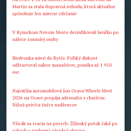
Martin sa stala dopravná nehoda, ktorá aktuálne
spôsobuje len mierne zdržanie
V Kysuckom Novom Meste dezinfikovali lavičku po
náleze zosnulej osoby
Biedronka mieri do Bytče. Poľský diskont
odštartoval nábor manažérov, ponúka až 1 950
eur
Najväčšia automobilová šou Orava Wheels Meet
2026 na Orave prepája adrenalín s charitou:
Nižná privíta tisíce nadšencov
Všivák sa vracia na povrch: Žilinský potok čaká po
rokoch v podzemí zásadná obnova