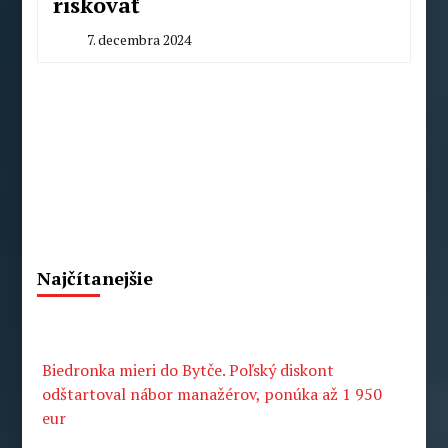
riskovať
7. decembra 2024
By
Radoslav
Pecko
Najčítanejšie
Biedronka mieri do Bytče. Poľský diskont
odštartoval nábor manažérov, ponúka až 1 950
eur