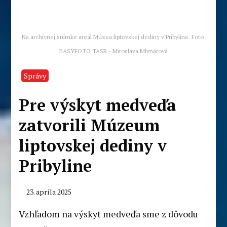
Na archívnej snímke areál Múzea liptovskej dediny v Pribyline. Foto:
EASYFOTO TASR - Miroslava Mlynárová
Správy
Pre výskyt medveďa
zatvorili Múzeum
liptovskej dediny v
Pribyline
23. apríla 2025
Vzhľadom na výskyt medveďa sme z dôvodu