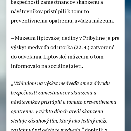
bezpečnosti zamestnancov skanzenu a
návštevníkov pristúpili k tomuto
preventívnemu opatreniu, uvádza múzeum.
– Múzeum liptovskej dediny v Pribyline je pre
výskyt medveďa od utorka (22. 4.) zatvorené
do odvolania. Liptovské múzeum o tom
informovalo na sociálnej sieti.
„
Vzhľadom na výskyt medveďa sme z dôvodu
bezpečnosti zamestnancov skanzenu a
návštevníkov pristúpili k tomuto preventívnemu
opatreniu. V týchto dňoch areál skanzenu
sleduje zásahový tím, ktorý ako jediný môže
zasiahnuť pri odchyte medveďa
,“ doplnili z