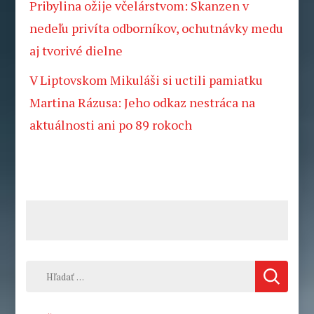
Pribylina ožije včelárstvom: Skanzen v
nedeľu privíta odborníkov, ochutnávky medu
aj tvorivé dielne
V Liptovskom Mikuláši si uctili pamiatku
Martina Rázusa: Jeho odkaz nestráca na
aktuálnosti ani po 89 rokoch
Hľadať: