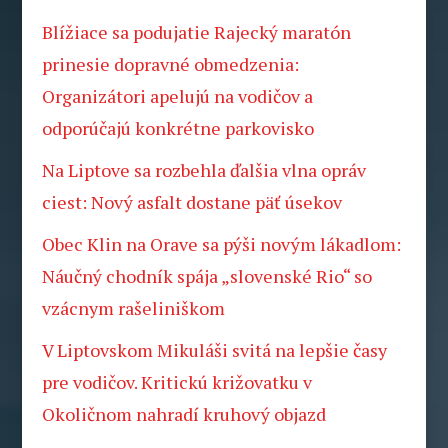
Blížiace sa podujatie Rajecký maratón
prinesie dopravné obmedzenia:
Organizátori apelujú na vodičov a
odporúčajú konkrétne parkovisko
Na Liptove sa rozbehla ďalšia vlna opráv
ciest: Nový asfalt dostane päť úsekov
Obec Klin na Orave sa pýši novým lákadlom:
Náučný chodník spája „slovenské Rio“ so
vzácnym rašeliniškom
V Liptovskom Mikuláši svitá na lepšie časy
pre vodičov. Kritickú križovatku v
Okoličnom nahradí kruhový objazd