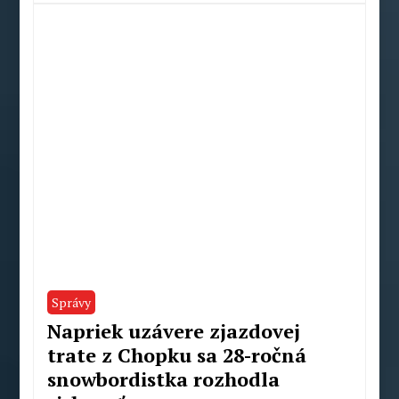
Peter
Mahel
Správy
Napriek uzávere zjazdovej
trate z Chopku sa 28-ročná
snowbordistka rozhodla