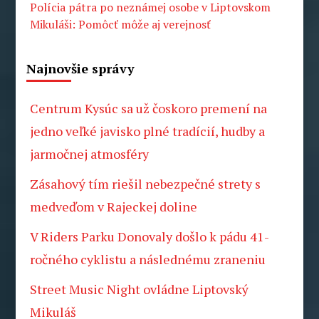
Polícia pátra po neznámej osobe v Liptovskom
Mikuláši: Pomôcť môže aj verejnosť
Najnovšie správy
Centrum Kysúc sa už čoskoro premení na
jedno veľké javisko plné tradícií, hudby a
jarmočnej atmosféry
Zásahový tím riešil nebezpečné strety s
medveďom v Rajeckej doline
V Riders Parku Donovaly došlo k pádu 41-
ročného cyklistu a následnému zraneniu
Street Music Night ovládne Liptovský
Mikuláš