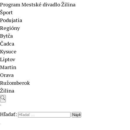
Program Mestské divadlo Žilina
Šport
Podujatia
Regióny
Bytča
Čadca
Kysuce
Liptov
Martin
Orava
Ružomberok
Žilina
'
Hľadať: