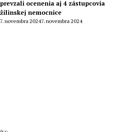
prevzali ocenenia aj 4 zástupcovia
žilinskej nemocnice
By
7. novembra 2024
7. novembra 2024
Milan
Macek