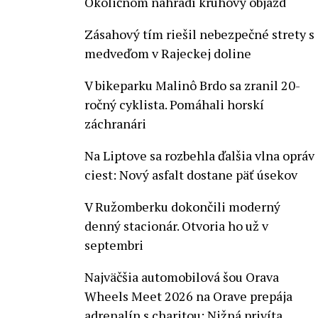
Okoličnom nahradí kruhový objazd
Zásahový tím riešil nebezpečné strety s
medveďom v Rajeckej doline
V bikeparku Malinô Brdo sa zranil 20-
ročný cyklista. Pomáhali horskí
záchranári
Na Liptove sa rozbehla ďalšia vlna opráv
ciest: Nový asfalt dostane päť úsekov
V Ružomberku dokončili moderný
denný stacionár. Otvoria ho už v
septembri
Najväčšia automobilová šou Orava
Wheels Meet 2026 na Orave prepája
adrenalín s charitou: Nižná privíta