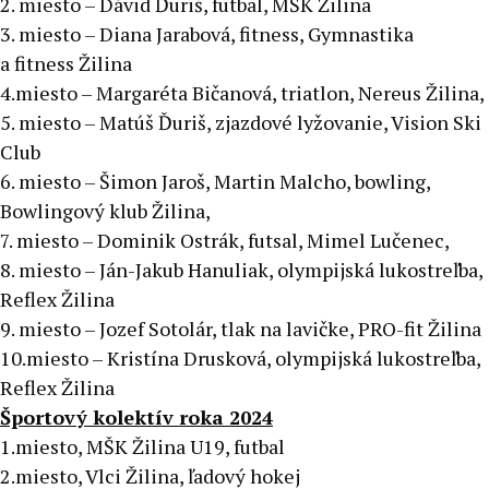
2. miesto – Dávid Ďuriš, futbal, MŠK Žilina
3. miesto – Diana Jarabová, fitness, Gymnastika
a fitness Žilina
4.miesto – Margaréta Bičanová, triatlon, Nereus Žilina,
5. miesto – Matúš Ďuriš, zjazdové lyžovanie, Vision Ski
Club
6. miesto – Šimon Jaroš, Martin Malcho, bowling,
Bowlingový klub Žilina,
7. miesto – Dominik Ostrák, futsal, Mimel Lučenec,
8. miesto – Ján-Jakub Hanuliak, olympijská lukostreľba,
Reflex Žilina
9. miesto – Jozef Sotolár, tlak na lavičke, PRO-fit Žilina
10.miesto – Kristína Drusková, olympijská lukostreľba,
Reflex Žilina
Športový kolektív roka 2024
1.miesto, MŠK Žilina U19, futbal
2.miesto, Vlci Žilina, ľadový hokej