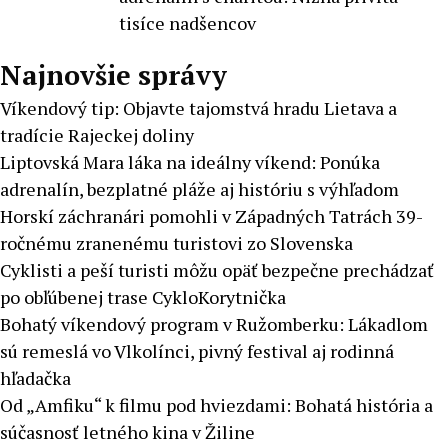
tisíce nadšencov
Najnovšie správy
Víkendový tip: Objavte tajomstvá hradu Lietava a
tradície Rajeckej doliny
Liptovská Mara láka na ideálny víkend: Ponúka
adrenalín, bezplatné pláže aj históriu s výhľadom
Horskí záchranári pomohli v Západných Tatrách 39-
ročnému zranenému turistovi zo Slovenska
Cyklisti a peší turisti môžu opäť bezpečne prechádzať
po obľúbenej trase CykloKorytnička
Bohatý víkendový program v Ružomberku: Lákadlom
sú remeslá vo Vlkolínci, pivný festival aj rodinná
hľadačka
Od „Amfiku“ k filmu pod hviezdami: Bohatá história a
súčasnosť letného kina v Žiline