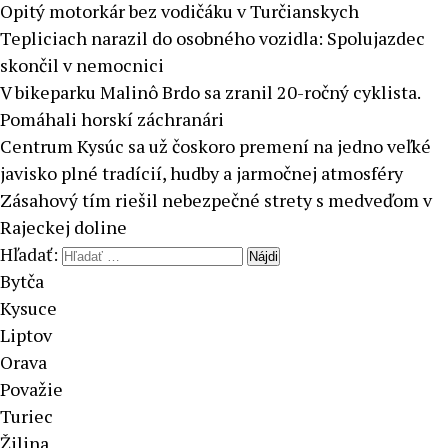
Opitý motorkár bez vodičáku v Turčianskych
Tepliciach narazil do osobného vozidla: Spolujazdec
skončil v nemocnici
V bikeparku Malinô Brdo sa zranil 20-ročný cyklista.
Pomáhali horskí záchranári
Centrum Kysúc sa už čoskoro premení na jedno veľké
javisko plné tradícií, hudby a jarmočnej atmosféry
Zásahový tím riešil nebezpečné strety s medveďom v
Rajeckej doline
Hľadať:
Bytča
Kysuce
Liptov
Orava
Považie
Turiec
Žilina