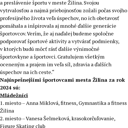
a preslávenie športu v meste Žilina. Svojou
vytrvalosťou a najmä priebojnosťou zožali počas svojho
profesijného života veľa úspechov, no ich obetavosť
pomáhala a inšpirovala aj mnohé ďalšie generácie
športovcov. Verím, že aj naďalej budeme spoločne
podporovať športové aktivity a vytvárať podmienky,
v ktorých budú môcť rásť ďalšie výnimočné
športovkyne a športovci. Gratulujem všetkým
oceneným a prajem im veľa síl, zdravia a ďalších
úspechov na ich ceste.“
Najúspešnejšími športovcami mesta Žilina za rok
2024 sú:
Mládežníci
1. miesto – Anna Miklová, fitness, Gymnastika a fitness
Žilina
2. miesto – Vanesa Šelmeková, krasokorčuľovanie,
Figure Skating club