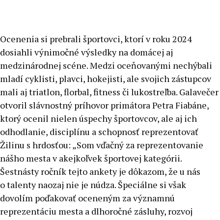
Ocenenia si prebrali športovci, ktorí v roku 2024
dosiahli výnimočné výsledky na domácej aj
medzinárodnej scéne. Medzi oceňovanými nechýbali
mladí cyklisti, plavci, hokejisti, ale svojich zástupcov
mali aj triatlon, florbal, fitness či lukostreľba. Galavečer
otvoril slávnostný príhovor primátora Petra Fiabáne,
ktorý ocenil nielen úspechy športovcov, ale aj ich
odhodlanie, disciplínu a schopnosť reprezentovať
Žilinu s hrdosťou: „Som vďačný za reprezentovanie
nášho mesta v akejkoľvek športovej kategórii.
Šestnásty ročník tejto ankety je dôkazom, že u nás
o talenty naozaj nie je núdza. Špeciálne si však
dovolím poďakovať oceneným za významnú
reprezentáciu mesta a dlhoročné zásluhy, rozvoj