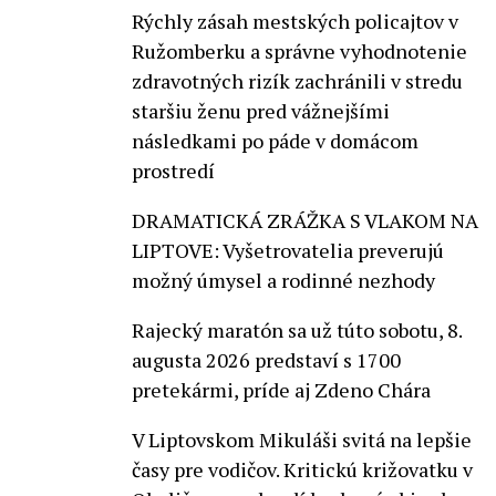
Rýchly zásah mestských policajtov v
Ružomberku a správne vyhodnotenie
zdravotných rizík zachránili v stredu
staršiu ženu pred vážnejšími
následkami po páde v domácom
prostredí
DRAMATICKÁ ZRÁŽKA S VLAKOM NA
LIPTOVE: Vyšetrovatelia preverujú
možný úmysel a rodinné nezhody
Rajecký maratón sa už túto sobotu, 8.
augusta 2026 predstaví s 1700
pretekármi, príde aj Zdeno Chára
V Liptovskom Mikuláši svitá na lepšie
časy pre vodičov. Kritickú križovatku v