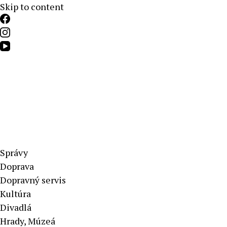
Skip to content
Aktuálne správy – severné Slovensko
Správy
Doprava
Dopravný servis
Kultúra
Divadlá
Hrady, Múzeá