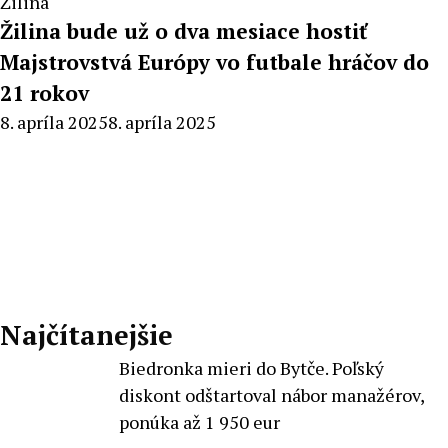
Žilina
Žilina bude už o dva mesiace hostiť
Majstrovstvá Európy vo futbale hráčov do
21 rokov
By
8. apríla 2025
8. apríla 2025
Milan
Macek
Najčítanejšie
Biedronka mieri do Bytče. Poľský
diskont odštartoval nábor manažérov,
ponúka až 1 950 eur