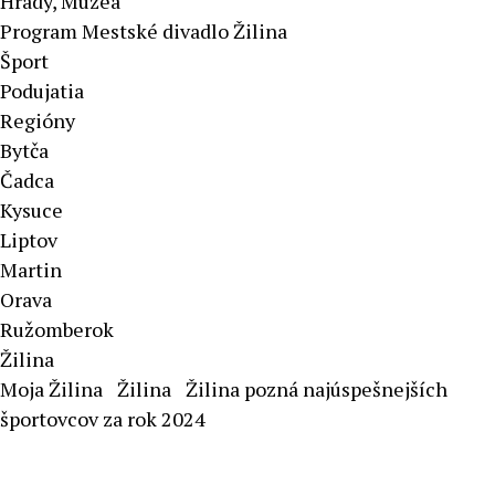
Hrady, Múzeá
Program Mestské divadlo Žilina
Šport
Podujatia
Regióny
Bytča
Čadca
Kysuce
Liptov
Martin
Orava
Ružomberok
Žilina
Moja Žilina
Žilina
Žilina pozná najúspešnejších
športovcov za rok 2024