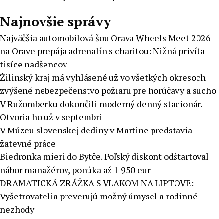
Najnovšie správy
Najväčšia automobilová šou Orava Wheels Meet 2026
na Orave prepája adrenalín s charitou: Nižná privíta
tisíce nadšencov
Žilinský kraj má vyhlásené už vo všetkých okresoch
zvýšené nebezpečenstvo požiaru pre horúčavy a sucho
V Ružomberku dokončili moderný denný stacionár.
Otvoria ho už v septembri
V Múzeu slovenskej dediny v Martine predstavia
žatevné práce
Biedronka mieri do Bytče. Poľský diskont odštartoval
nábor manažérov, ponúka až 1 950 eur
DRAMATICKÁ ZRÁŽKA S VLAKOM NA LIPTOVE:
Vyšetrovatelia preverujú možný úmysel a rodinné
nezhody