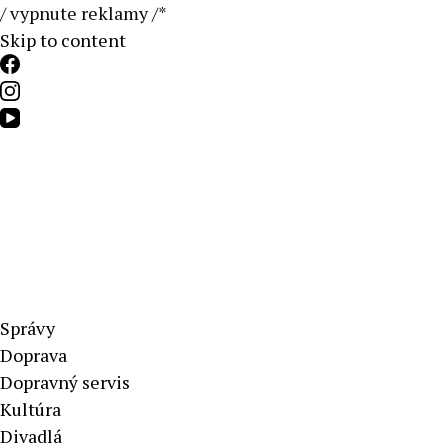
/ vypnute reklamy /*
Skip to content
Aktuálne správy – severné Slovensko
Správy
Doprava
Dopravný servis
Kultúra
Divadlá