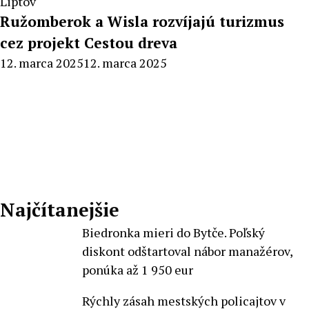
Liptov
Ružomberok a Wisla rozvíjajú turizmus
cez projekt Cestou dreva
By
12. marca 2025
12. marca 2025
Peter
Mahel
Najčítanejšie
Biedronka mieri do Bytče. Poľský
diskont odštartoval nábor manažérov,
ponúka až 1 950 eur
Rýchly zásah mestských policajtov v