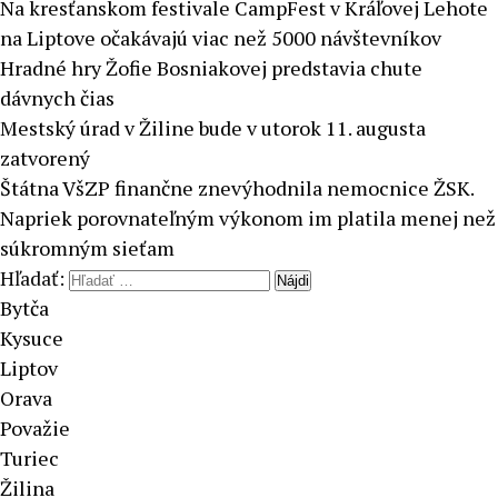
Na kresťanskom festivale CampFest v Kráľovej Lehote
na Liptove očakávajú viac než 5000 návštevníkov
Hradné hry Žofie Bosniakovej predstavia chute
dávnych čias
Mestský úrad v Žiline bude v utorok 11. augusta
zatvorený
Štátna VšZP finančne znevýhodnila nemocnice ŽSK.
Napriek porovnateľným výkonom im platila menej než
súkromným sieťam
Hľadať:
Bytča
Kysuce
Liptov
Orava
Považie
Turiec
Žilina