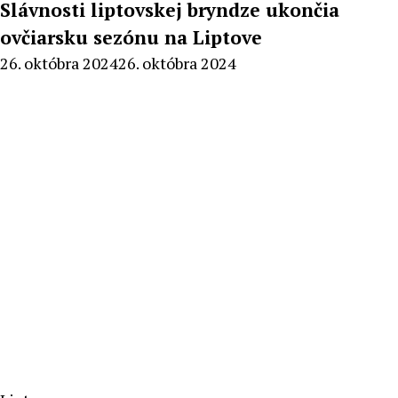
Slávnosti liptovskej bryndze ukončia
ovčiarsku sezónu na Liptove
By
26. októbra 2024
26. októbra 2024
Peter
Mahel