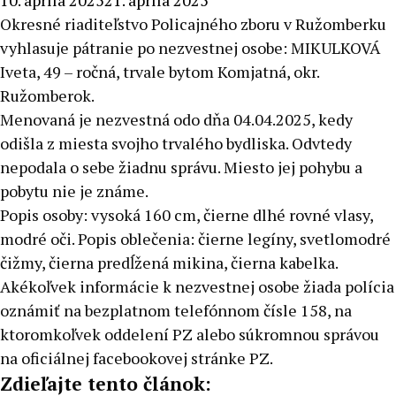
10. apríla 2025
21. apríla 2025
Okresné riaditeľstvo Policajného zboru v Ružomberku
vyhlasuje pátranie po nezvestnej osobe: MIKULKOVÁ
Iveta, 49 – ročná, trvale bytom Komjatná, okr.
Ružomberok.
Menovaná je nezvestná odo dňa 04.04.2025, kedy
odišla z miesta svojho trvalého bydliska. Odvtedy
nepodala o sebe žiadnu správu. Miesto jej pohybu a
pobytu nie je známe.
Popis osoby: vysoká 160 cm, čierne dlhé rovné vlasy,
modré oči. Popis oblečenia: čierne legíny, svetlomodré
čižmy, čierna predĺžená mikina, čierna kabelka.
Akékoľvek informácie k nezvestnej osobe žiada polícia
oznámiť na bezplatnom telefónnom čísle 158, na
ktoromkoľvek oddelení PZ alebo súkromnou správou
na oficiálnej facebookovej stránke PZ.
Zdieľajte tento článok: