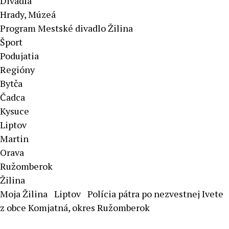
Divadlá
Hrady, Múzeá
Program Mestské divadlo Žilina
Šport
Podujatia
Regióny
Bytča
Čadca
Kysuce
Liptov
Martin
Orava
Ružomberok
Žilina
Moja Žilina
Liptov
Polícia pátra po nezvestnej Ivete
z obce Komjatná, okres Ružomberok