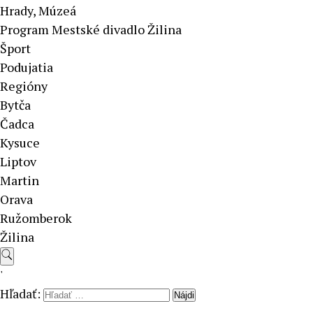
Hrady, Múzeá
Program Mestské divadlo Žilina
Šport
Podujatia
Regióny
Bytča
Čadca
Kysuce
Liptov
Martin
Orava
Ružomberok
Žilina
'
Hľadať: