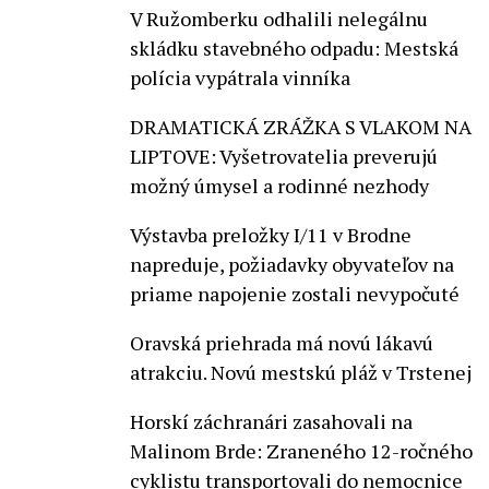
V Ružomberku odhalili nelegálnu
skládku stavebného odpadu: Mestská
polícia vypátrala vinníka
DRAMATICKÁ ZRÁŽKA S VLAKOM NA
LIPTOVE: Vyšetrovatelia preverujú
možný úmysel a rodinné nezhody
Výstavba preložky I/11 v Brodne
napreduje, požiadavky obyvateľov na
priame napojenie zostali nevypočuté
Oravská priehrada má novú lákavú
atrakciu. Novú mestskú pláž v Trstenej
Horskí záchranári zasahovali na
Malinom Brde: Zraneného 12-ročného
cyklistu transportovali do nemocnice