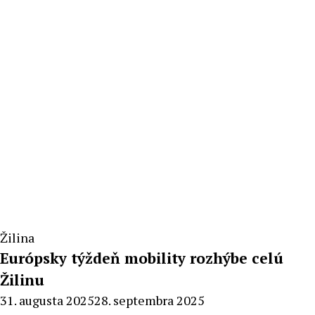
Pecko
Žilina
Európsky týždeň mobility rozhýbe celú
Žilinu
By
31. augusta 2025
28. septembra 2025