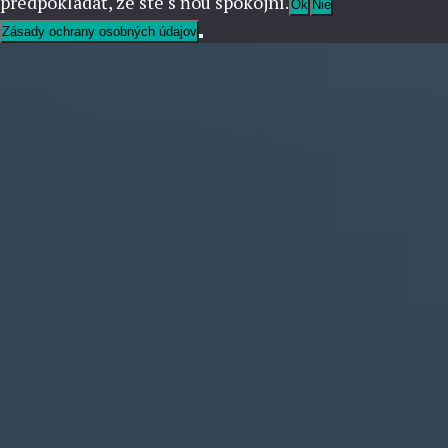
predpokladať, že ste s ňou spokojní.
Ok
Nie
Zásady ochrany osobných údajov