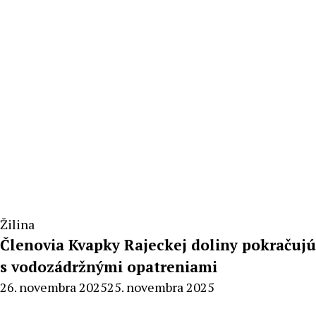
Žilina
Členovia Kvapky Rajeckej doliny pokračujú
s vodozádržnými opatreniami
By
26. novembra 2025
25. novembra 2025
Radoslav