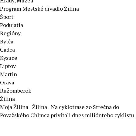
Hrady, Múzeá
Program Mestské divadlo Žilina
Šport
Podujatia
Regióny
Bytča
Čadca
Kysuce
Liptov
Martin
Orava
Ružomberok
Žilina
Moja Žilina
Žilina
Na cyklotrase zo Strečna do
Považského Chlmca privítali dnes miliónteho cyklistu