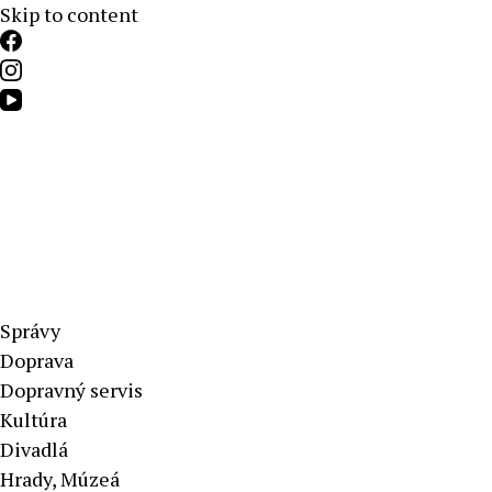
Skip to content
Aktuálne správy – severné Slovensko
Správy
Doprava
Dopravný servis
Kultúra
Divadlá
Hrady, Múzeá