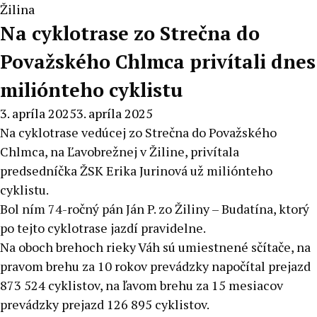
Žilina
Na cyklotrase zo Strečna do
Považského Chlmca privítali dnes
miliónteho cyklistu
3. apríla 2025
3. apríla 2025
Na cyklotrase vedúcej zo Strečna do Považského
Chlmca, na Ľavobrežnej v Žiline, privítala
predsedníčka ŽSK Erika Jurinová už miliónteho
cyklistu.
Bol ním 74-ročný pán Ján P. zo Žiliny – Budatína, ktorý
po tejto cyklotrase jazdí pravidelne.
Na oboch brehoch rieky Váh sú umiestnené sčítače, na
pravom brehu za 10 rokov prevádzky napočítal prejazd
873 524 cyklistov, na ľavom brehu za 15 mesiacov
prevádzky prejazd 126 895 cyklistov.