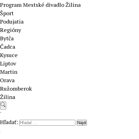
Program Mestské divadlo Žilina
Šport
Podujatia
Regióny
Bytča
Čadca
Kysuce
Liptov
Martin
Orava
Ružomberok
Žilina
'
Hľadať: