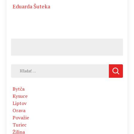
Eduarda Šuteka
Hľadať:
Bytča
Kysuce
Liptov
Orava
Považie
Turiec
Žilina