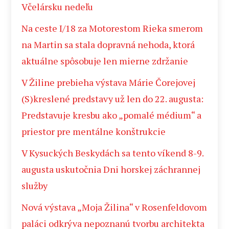
Včelársku nedeľu
Na ceste I/18 za Motorestom Rieka smerom
na Martin sa stala dopravná nehoda, ktorá
aktuálne spôsobuje len mierne zdržanie
V Žiline prebieha výstava Márie Čorejovej
(S)kreslené predstavy už len do 22. augusta:
Predstavuje kresbu ako „pomalé médium“ a
priestor pre mentálne konštrukcie
V Kysuckých Beskydách sa tento víkend 8-9.
augusta uskutočnia Dni horskej záchrannej
služby
Nová výstava „Moja Žilina“ v Rosenfeldovom
paláci odkrýva nepoznanú tvorbu architekta