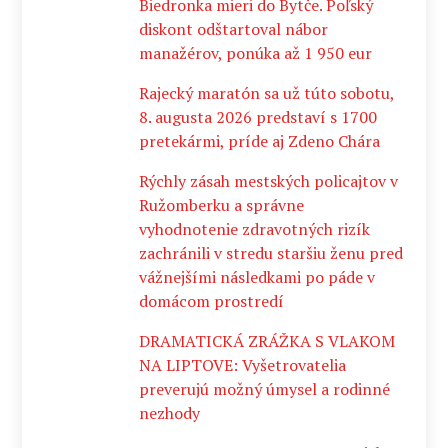
Biedronka mieri do Bytče. Poľský
diskont odštartoval nábor
manažérov, ponúka až 1 950 eur
Rajecký maratón sa už túto sobotu,
8. augusta 2026 predstaví s 1700
pretekármi, príde aj Zdeno Chára
Rýchly zásah mestských policajtov v
Ružomberku a správne
vyhodnotenie zdravotných rizík
zachránili v stredu staršiu ženu pred
vážnejšími následkami po páde v
domácom prostredí
DRAMATICKÁ ZRÁŽKA S VLAKOM
NA LIPTOVE: Vyšetrovatelia
preverujú možný úmysel a rodinné
nezhody