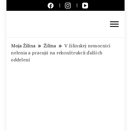
Aktuálne správy – severné
Slovensko
Moja Žilina
Žilina
V žilinskej nemocnici
nelenia a pracujú na rekonštrukcii ďalších
oddelení