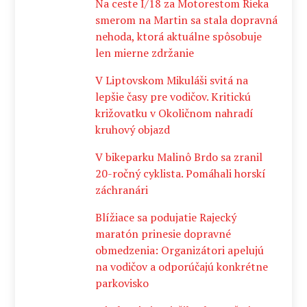
Na ceste I/18 za Motorestom Rieka
smerom na Martin sa stala dopravná
nehoda, ktorá aktuálne spôsobuje
len mierne zdržanie
V Liptovskom Mikuláši svitá na
lepšie časy pre vodičov. Kritickú
križovatku v Okoličnom nahradí
kruhový objazd
V bikeparku Malinô Brdo sa zranil
20-ročný cyklista. Pomáhali horskí
záchranári
Blížiace sa podujatie Rajecký
maratón prinesie dopravné
obmedzenia: Organizátori apelujú
na vodičov a odporúčajú konkrétne
parkovisko