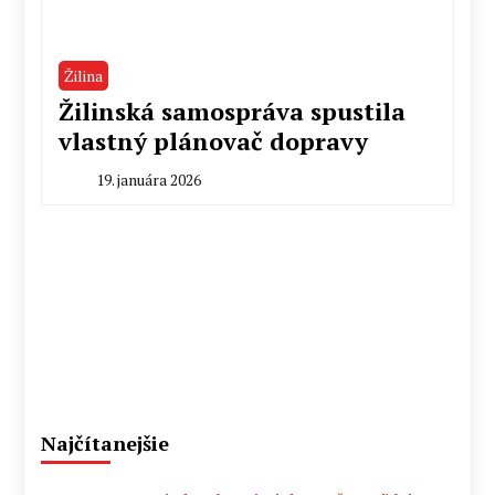
Žilina
Žilinská samospráva spustila
vlastný plánovač dopravy
19. januára 2026
By
Radoslav
Pecko
Najčítanejšie