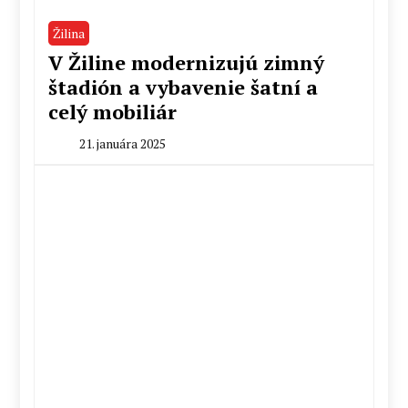
Žilina
V Žiline modernizujú zimný
štadión a vybavenie šatní a
celý mobiliár
21. januára 2025
By
Peter
Mahel