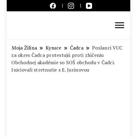
Aktuálne správy – severné
Slovensko
Moja Žilina
Kysuce
Čadca
Poslanci VUC
za okres Čadca protestujú proti zlúčeniu
Obchodnej akadémie so SOŠ obchodu v Čadci.
Iniciovali stretnutie s E. Jurinovou