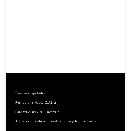
Športové výsledky
Podnet pre Mesto Žilina
Dopravný servis Slovensko
Aktuálna zjazdnosť ciest a horských priechodov