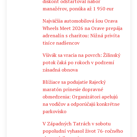
diskont odštartoval nábor
manažérov, ponúka až 1 950 eur
Najväčšia automobilová šou Orava
Wheels Meet 2026 na Orave prepája
adrenalín s charitou: Nižná privíta
tisíce nadšencov
Všivák sa vracia na povrch: Žilinský
potok čaká po rokoch v podzemí
zásadná obnova
Blížiace sa podujatie Rajecký
maratón prinesie dopravné
obmedzenia: Organizátori apelujú
na vodičov a odporúčajú konkrétne
parkovisko
V Západných Tatrách v sobotu
popoludní vyhasol život 76-ročného