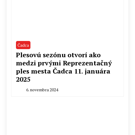
Čadca
Plesovú sezónu otvorí ako
medzi prvými Reprezentačný
ples mesta Čadca 11. januára
2025
6. novembra 2024
By
Milan
Macek