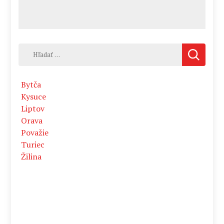
Hľadať:
Bytča
Kysuce
Liptov
Orava
Považie
Turiec
Žilina