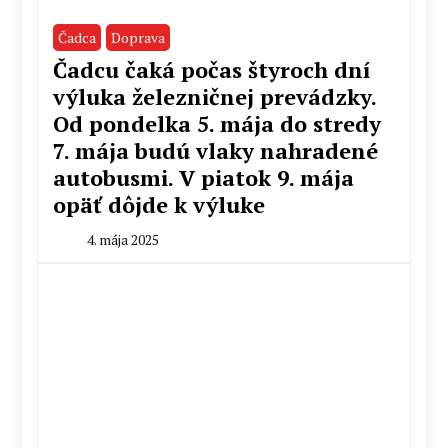
Čadca
Doprava
Čadcu čaká počas štyroch dní
výluka železničnej prevádzky.
Od pondelka 5. mája do stredy
7. mája budú vlaky nahradené
autobusmi. V piatok 9. mája
opäť dôjde k výluke
4. mája 2025
By
Peter
Mahel