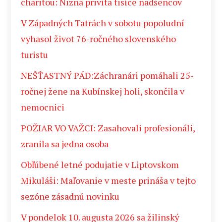
charitou: Nižná privíta tisíce nadšencov
V Západných Tatrách v sobotu popoludní
vyhasol život 76-ročného slovenského
turistu
NEŠŤASTNÝ PÁD:Záchranári pomáhali 25-
ročnej žene na Kubínskej holi, skončila v
nemocnici
POŽIAR VO VAŽCI: Zasahovali profesionáli,
zranila sa jedna osoba
Obľúbené letné podujatie v Liptovskom
Mikuláši: Maľovanie v meste prináša v tejto
sezóne zásadnú novinku
V pondelok 10. augusta 2026 sa žilinský