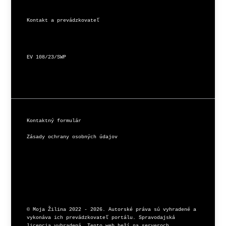
Kontakt a prevádzkovateľ
EV 108/23/SWP
Kontaktný formulár
Zásady ochrany osobných údajov
© Moja Žilina 2022 - 2026. Autorské práva sú vyhradené a 
vykonáva ich prevádzkovateľ portálu. Spravodajská 
licencia vyhradená. Tento web beží na serveroch 