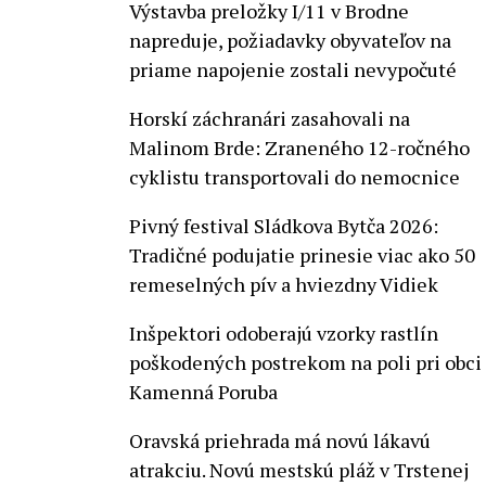
Výstavba preložky I/11 v Brodne
napreduje, požiadavky obyvateľov na
priame napojenie zostali nevypočuté
Horskí záchranári zasahovali na
Malinom Brde: Zraneného 12-ročného
cyklistu transportovali do nemocnice
Pivný festival Sládkova Bytča 2026:
Tradičné podujatie prinesie viac ako 50
remeselných pív a hviezdny Vidiek
Inšpektori odoberajú vzorky rastlín
poškodených postrekom na poli pri obci
Kamenná Poruba
Oravská priehrada má novú lákavú
atrakciu. Novú mestskú pláž v Trstenej