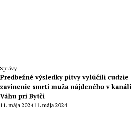
Správy
Predbežné výsledky pitvy vylúčili cudzie
zavinenie smrti muža nájdeného v kanáli
Váhu pri Bytči
By
11. mája 2024
11. mája 2024
Milan
Macek