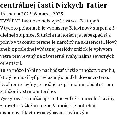
centrálnej časti Nízkych Tatier
16. marca 2025
16. marca 2025
ZVÝŠENÉ lavínové nebezpečenstvo – 3. stupeň.
V týchto pohoriach je vyhlásený 3. lavínový stupeň z 5-
dielnej stupnice. Situácia na horách je nebezpečná a
pohyb v takomto teréne je náročný na skúsenosti. Nový
sneh z poslednej výdatnej periódy zrážok je vplyvom
vetra previevaný na záveterné svahy najmä severných
orientácií.
Tu sa môže lokálne nachádzať väčšie množstvo snehu,
ktorý nemusí byť previazaný s podkladovou vrstvou.
Uvoľnenie lavíny je možné už pri malom dodatočnom
zaťažení v strmom teréne.
Vyskytovať sa môžu aj stredne veľké samovoľné lavíny
z nového ťažkého snehu.V horách je potrebné
disponovať lavínovou výbavou: lavínovým