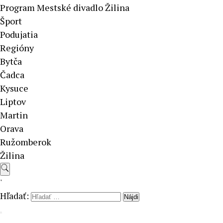
Program Mestské divadlo Žilina
Šport
Podujatia
Regióny
Bytča
Čadca
Kysuce
Liptov
Martin
Orava
Ružomberok
Žilina
'
Hľadať: