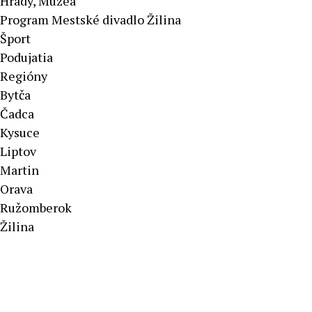
Hrady, Múzeá
Program Mestské divadlo Žilina
Šport
Podujatia
Regióny
Bytča
Čadca
Kysuce
Liptov
Martin
Orava
Ružomberok
Žilina