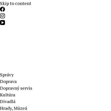
Skip to content
Aktuálne správy – severné Slovensko
Správy
Doprava
Dopravný servis
Kultúra
Divadlá
Hrady, Múzeá