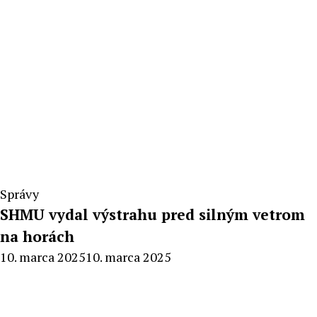
Správy
SHMU vydal výstrahu pred silným vetrom
na horách
By
10. marca 2025
10. marca 2025
Milan
Macek