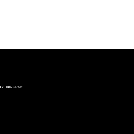
Športové výsledky
Podnet pre Mesto Žilina
Dopravný servis Slovensko
Aktuálna zjazdnosť ciest a horských priechodov
Kontakt a prevádzkovateľ
EV 108/23/SWP
Kontaktný formulár
Zásady ochrany osobných údajov