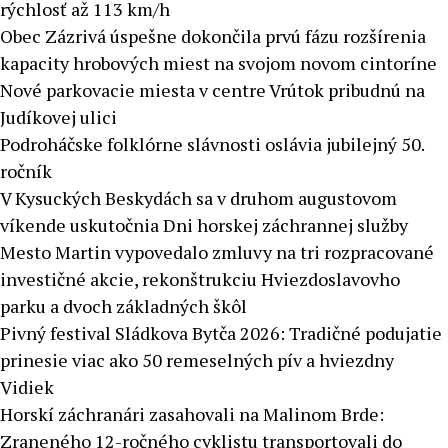
rýchlosť až 113 km/h
Obec Zázrivá úspešne dokončila prvú fázu rozšírenia
kapacity hrobových miest na svojom novom cintoríne
Nové parkovacie miesta v centre Vrútok pribudnú na
Judíkovej ulici
Podroháčske folklórne slávnosti oslávia jubilejný 50.
ročník
V Kysuckých Beskydách sa v druhom augustovom
víkende uskutočnia Dni horskej záchrannej služby
Mesto Martin vypovedalo zmluvy na tri rozpracované
investičné akcie, rekonštrukciu Hviezdoslavovho
parku a dvoch základných škôl
Pivný festival Sládkova Bytča 2026: Tradičné podujatie
prinesie viac ako 50 remeselných pív a hviezdny
Vidiek
Horskí záchranári zasahovali na Malinom Brde:
Zraneného 12-ročného cyklistu transportovali do