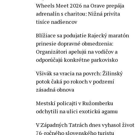
Wheels Meet 2026 na Orave prepája
adrenalín s charitou: Nižná privíta
tisíce nadšencov
Blížiace sa podujatie Rajecký maratón
prinesie dopravné obmedzenia:
Organizátori apelujú na vodičov a
odporúčajú konkrétne parkovisko
Všivák sa vracia na povrch: Žilinský
potok čaká po rokoch v podzemí
zásadná obnova
Mestskí policajti v Ružomberku
odchytili na ulici exotickú agamu
V Západných Tatrách dnes vyhasol život
76-ročného slovenského turistu