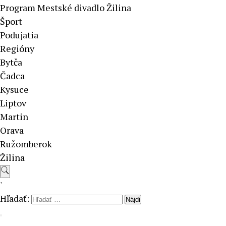
Program Mestské divadlo Žilina
Šport
Podujatia
Regióny
Bytča
Čadca
Kysuce
Liptov
Martin
Orava
Ružomberok
Žilina
'
Hľadať: