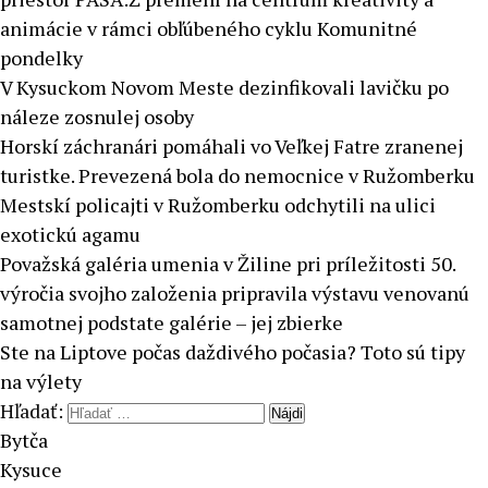
animácie v rámci obľúbeného cyklu Komunitné
pondelky
V Kysuckom Novom Meste dezinfikovali lavičku po
náleze zosnulej osoby
Horskí záchranári pomáhali vo Veľkej Fatre zranenej
turistke. Prevezená bola do nemocnice v Ružomberku
Mestskí policajti v Ružomberku odchytili na ulici
exotickú agamu
Považská galéria umenia v Žiline pri príležitosti 50.
výročia svojho založenia pripravila výstavu venovanú
samotnej podstate galérie – jej zbierke
Ste na Liptove počas daždivého počasia? Toto sú tipy
na výlety
Hľadať:
Bytča
Kysuce