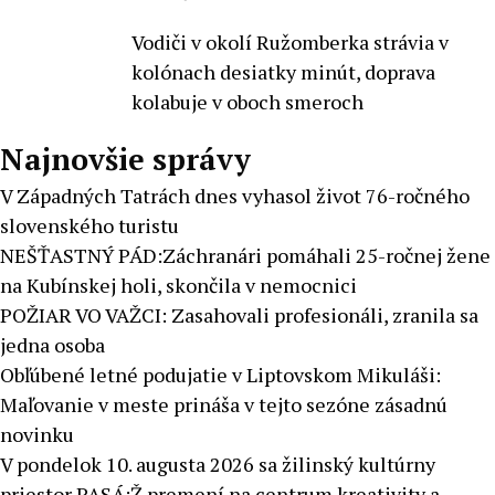
Vodiči v okolí Ružomberka strávia v
kolónach desiatky minút, doprava
kolabuje v oboch smeroch
Najnovšie správy
V Západných Tatrách dnes vyhasol život 76-ročného
slovenského turistu
NEŠŤASTNÝ PÁD:Záchranári pomáhali 25-ročnej žene
na Kubínskej holi, skončila v nemocnici
POŽIAR VO VAŽCI: Zasahovali profesionáli, zranila sa
jedna osoba
Obľúbené letné podujatie v Liptovskom Mikuláši:
Maľovanie v meste prináša v tejto sezóne zásadnú
novinku
V pondelok 10. augusta 2026 sa žilinský kultúrny
priestor PASÁ:Ž premení na centrum kreativity a