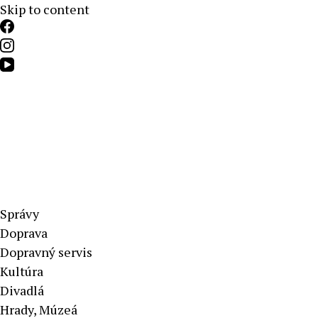
Skip to content
Aktuálne správy – severné Slovensko
Správy
Doprava
Dopravný servis
Kultúra
Divadlá
Hrady, Múzeá