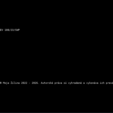
Podnet pre Mesto Žilina
Dopravný servis Slovensko
Aktuálna zjazdnosť ciest a horských priechodov
Kontakt a prevádzkovateľ
EV 108/23/SWP
Kontaktný formulár
Zásady ochrany osobných údajov