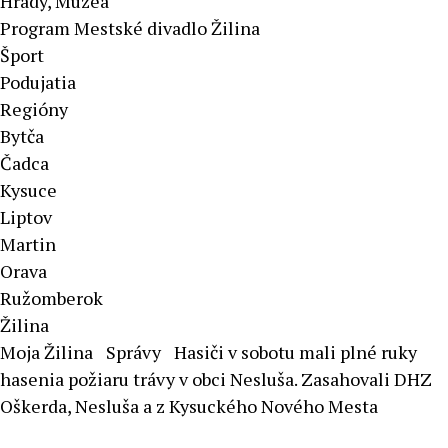
Hrady, Múzeá
Program Mestské divadlo Žilina
Šport
Podujatia
Regióny
Bytča
Čadca
Kysuce
Liptov
Martin
Orava
Ružomberok
Žilina
Moja Žilina
Správy
Hasiči v sobotu mali plné ruky
hasenia požiaru trávy v obci Nesluša. Zasahovali DHZ
Oškerda, Nesluša a z Kysuckého Nového Mesta