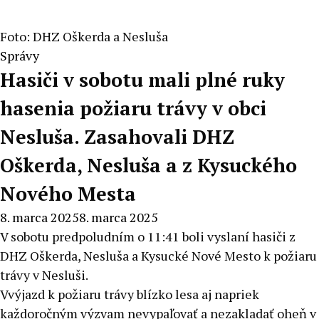
Foto: DHZ Oškerda a Nesluša
Správy
Hasiči v sobotu mali plné ruky
hasenia požiaru trávy v obci
Nesluša. Zasahovali DHZ
Oškerda, Nesluša a z Kysuckého
Nového Mesta
8. marca 2025
8. marca 2025
V sobotu predpoludním o 11:41 boli vyslaní hasiči z
DHZ Oškerda, Nesluša a Kysucké Nové Mesto k požiaru
trávy v Nesluši.
Vvýjazd k požiaru trávy blízko lesa aj napriek
každoročným výzvam nevypaľovať a nezakladať oheň v