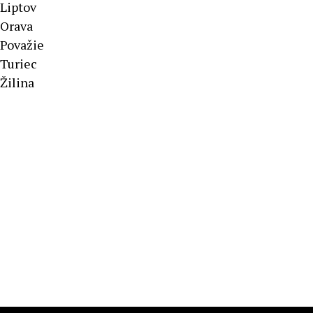
Liptov
Orava
Považie
Turiec
Žilina
Športové výsledky