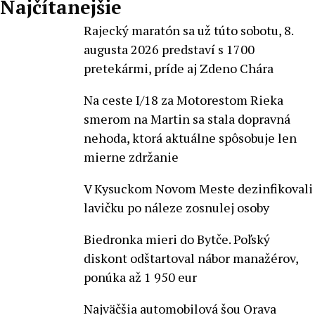
Najčítanejšie
Rajecký maratón sa už túto sobotu, 8.
augusta 2026 predstaví s 1700
pretekármi, príde aj Zdeno Chára
Na ceste I/18 za Motorestom Rieka
smerom na Martin sa stala dopravná
nehoda, ktorá aktuálne spôsobuje len
mierne zdržanie
V Kysuckom Novom Meste dezinfikovali
lavičku po náleze zosnulej osoby
Biedronka mieri do Bytče. Poľský
diskont odštartoval nábor manažérov,
ponúka až 1 950 eur
Najväčšia automobilová šou Orava