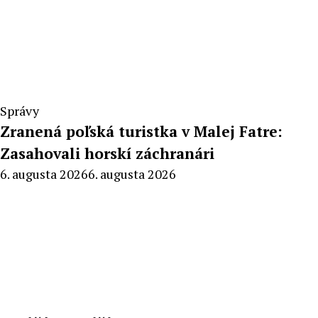
Správy
Zranená poľská turistka v Malej Fatre:
Zasahovali horskí záchranári
By
6. augusta 2026
6. augusta 2026
Stanislav
Klinovský