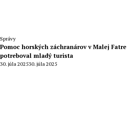
Správy
Pomoc horských záchranárov v Malej Fatre
potreboval mladý turista
By
30. júla 2025
30. júla 2025
Milan
Macek