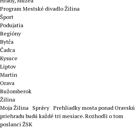
Hrady, Múzeá
Program Mestské divadlo Žilina
Šport
Podujatia
Regióny
Bytča
Čadca
Kysuce
Liptov
Martin
Orava
Ružomberok
Žilina
Moja Žilina
Správy
Prehliadky mosta ponad Oravskú
priehradu budú každé tri mesiace. Rozhodli o tom
poslanci ŽSK