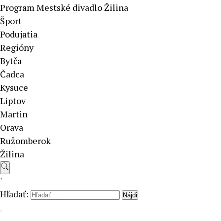
Program Mestské divadlo Žilina
Šport
Podujatia
Regióny
Bytča
Čadca
Kysuce
Liptov
Martin
Orava
Ružomberok
Žilina
'
Hľadať: