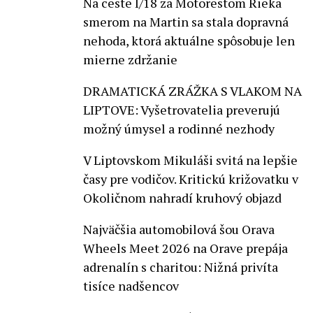
Na ceste I/18 za Motorestom Rieka
smerom na Martin sa stala dopravná
nehoda, ktorá aktuálne spôsobuje len
mierne zdržanie
DRAMATICKÁ ZRÁŽKA S VLAKOM NA
LIPTOVE: Vyšetrovatelia preverujú
možný úmysel a rodinné nezhody
V Liptovskom Mikuláši svitá na lepšie
časy pre vodičov. Kritickú križovatku v
Okoličnom nahradí kruhový objazd
Najväčšia automobilová šou Orava
Wheels Meet 2026 na Orave prepája
adrenalín s charitou: Nižná privíta
tisíce nadšencov