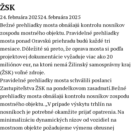
ŽSK
24. februára 2025
24. februára 2025
Bežné prehliadky mosta obnášajú kontrolu nosníkov
zospodu mostného objektu. Pravidelné prehliadky
mosta ponad Oravskú priehradu budú každé tri
mesiace. Dôležité sú preto, že oprava mosta si podľa
projektovej dokumentácie vyžaduje viac ako 20
miliónov eur, na ktorú nemá Žilinský samosprávny kraj
(ŽSK) voľné zdroje.
Pravidelné prehliadky mosta schválili poslanci
Zastupiteľstva ŽSK na pondelkovom zasadnutí.Bežné
prehliadky mosta obnášajú kontrolu nosníkov zospodu
mostného objektu. „V prípade výskytu trhlín na
nosníkoch je potrebné okamžite prijať opatrenia. Na
minimalizáciu dynamických rázov od vozidiel na
mostnom objekte požadujeme výmenu obrusnej