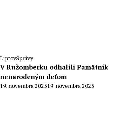
Liptov
Správy
V Ružomberku odhalili Pamätník
nenarodeným deťom
By
19. novembra 2025
19. novembra 2025
Milan
Macek