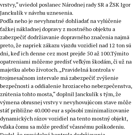
vrstvy,“ uviedol poslanec Národnej rady SR a ŽSK Igor
Janckulík v návrhu uznesenia.
Podľa neho je nevyhnutné dohliadať na vylúčenie
ťažkej nákladnej dopravy z mostného objektu a
zabezpečiť dodržiavanie dopravného značenia najmä
preto, že napriek zákazu vjazdu vozidiel nad 12 ton sú
dni, keď ich denne cez most prejde 50 až 100.Týmito
opatreniami môžeme predísť veľkým škodám, či už na
majetku alebo životoch. „Pravidelná kontrola v
trojmesačnom intervale má zabezpečiť zvýšenie
bezpečnosti a oddialenie hroziaceho nebezpečenstva,
zrútenia tohto mosta,“ doplnil Janckulík s tým, že
výmena obrusnej vrstvy v nevyhovujúcom stave môže
stáť približne 40.000 eur a spôsobí zminimalizovanie
dynamických rázov vozidiel na tento mostný objekt,
vďaka čomu sa môže predísť včasnému poškodeniu.
Dodal, že pravidelná kontrola dodržiavania