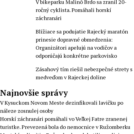
V bikeparku Malinô Brdo sa zranil 20-
ročný cyklista. Pomáhali horskí
záchranári
Blížiace sa podujatie Rajecký maratón
prinesie dopravné obmedzenia:
Organizátori apelujú na vodičov a
odporúčajú konkrétne parkovisko
Zásahový tím riešil nebezpečné strety s
medveďom v Rajeckej doline
Najnovšie správy
V Kysuckom Novom Meste dezinfikovali lavičku po
náleze zosnulej osoby
Horskí záchranári pomáhali vo Veľkej Fatre zranenej
turistke. Prevezená bola do nemocnice v Ružomberku