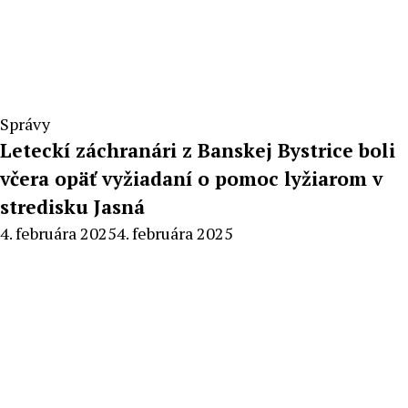
Správy
Leteckí záchranári z Banskej Bystrice boli
včera opäť vyžiadaní o pomoc lyžiarom v
stredisku Jasná
By
4. februára 2025
4. februára 2025
Peter
Mahel