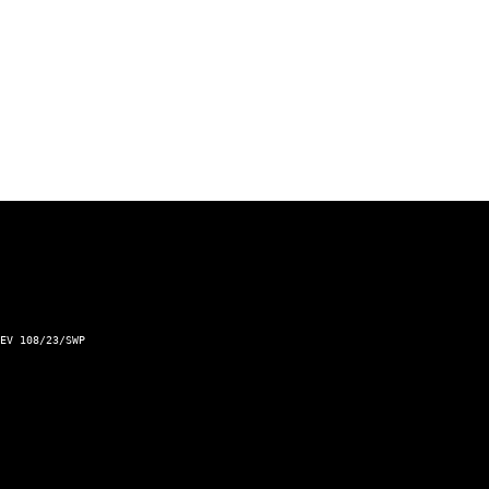
Športové výsledky
Podnet pre Mesto Žilina
Dopravný servis Slovensko
Aktuálna zjazdnosť ciest a horských priechodov
Kontakt a prevádzkovateľ
EV 108/23/SWP
Kontaktný formulár
Zásady ochrany osobných údajov