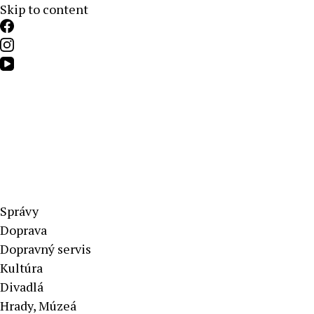
Skip to content
Aktuálne správy – severné Slovensko
Správy
Doprava
Dopravný servis
Kultúra
Divadlá
Hrady, Múzeá