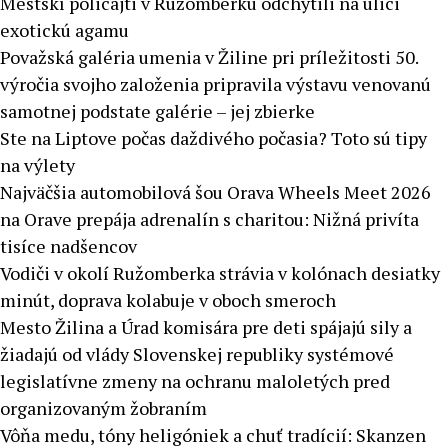
Mestskí policajti v Ružomberku odchytili na ulici
exotickú agamu
Považská galéria umenia v Žiline pri príležitosti 50.
výročia svojho založenia pripravila výstavu venovanú
samotnej podstate galérie – jej zbierke
Ste na Liptove počas daždivého počasia? Toto sú tipy
na výlety
Najväčšia automobilová šou Orava Wheels Meet 2026
na Orave prepája adrenalín s charitou: Nižná privíta
tisíce nadšencov
Vodiči v okolí Ružomberka strávia v kolónach desiatky
minút, doprava kolabuje v oboch smeroch
Mesto Žilina a Úrad komisára pre deti spájajú sily a
žiadajú od vlády Slovenskej republiky systémové
legislatívne zmeny na ochranu maloletých pred
organizovaným žobraním
Vôňa medu, tóny heligóniek a chuť tradícií: Skanzen