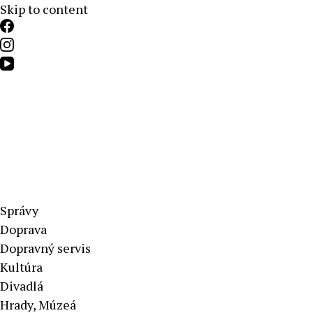
Skip to content
Aktuálne správy – severné Slovensko
Správy
Doprava
Dopravný servis
Kultúra
Divadlá
Hrady, Múzeá