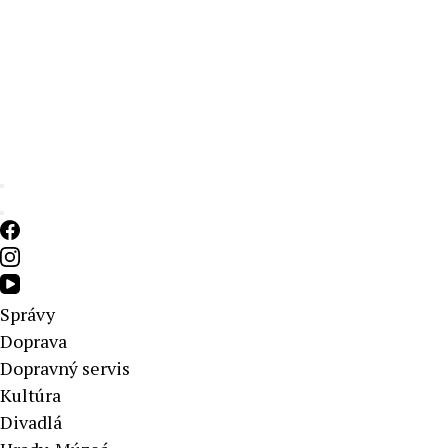
Aktuálne správy – severné Slovensko
Správy
Doprava
Dopravný servis
Kultúra
Divadlá