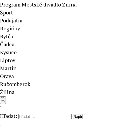
Program Mestské divadlo Žilina
Šport
Podujatia
Regióny
Bytča
Čadca
Kysuce
Liptov
Martin
Orava
Ružomberok
Žilina
'
Hľadať: