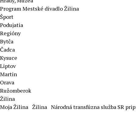
Hrady, Múzeá
Program Mestské divadlo Žilina
Šport
Podujatia
Regióny
Bytča
Čadca
Kysuce
Liptov
Martin
Orava
Ružomberok
Žilina
Moja Žilina
Žilina
Národná transfúzna služba SR pripr