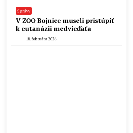
Správy
V ZOO Bojnice museli pristúpiť
k eutanázii medvieďaťa
18. februára 2026
By
Radoslav
Pecko