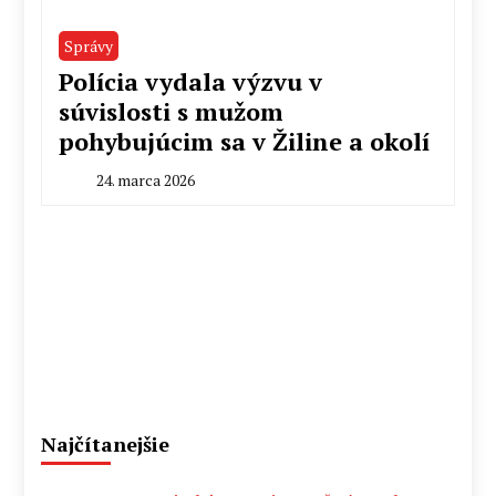
Správy
Polícia vydala výzvu v
súvislosti s mužom
pohybujúcim sa v Žiline a okolí
24. marca 2026
By
Radoslav
Pecko
Najčítanejšie