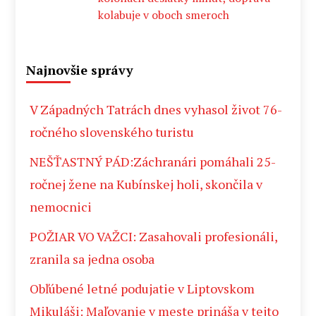
kolabuje v oboch smeroch
Najnovšie správy
V Západných Tatrách dnes vyhasol život 76-
ročného slovenského turistu
NEŠŤASTNÝ PÁD:Záchranári pomáhali 25-
ročnej žene na Kubínskej holi, skončila v
nemocnici
POŽIAR VO VAŽCI: Zasahovali profesionáli,
zranila sa jedna osoba
Obľúbené letné podujatie v Liptovskom
Mikuláši: Maľovanie v meste prináša v tejto