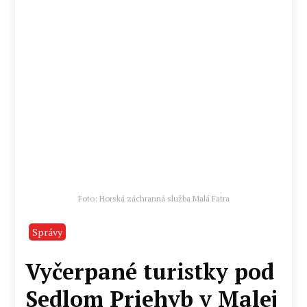
Foto: Horská záchranná služba Malá Fatra
Správy
Vyčerpané turistky pod
Sedlom Priehyb v Malej