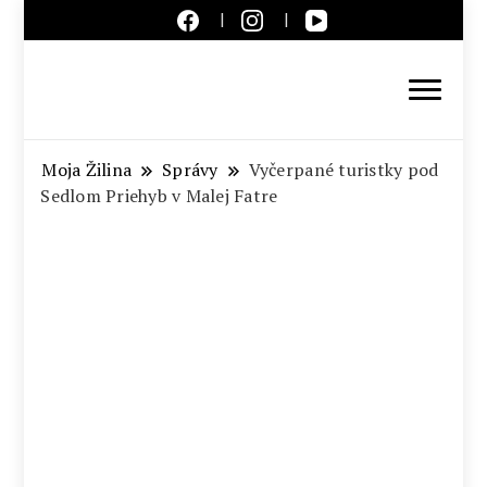
Aktuálne správy – severné
Slovensko
Moja Žilina
Správy
Vyčerpané turistky pod
Sedlom Priehyb v Malej Fatre