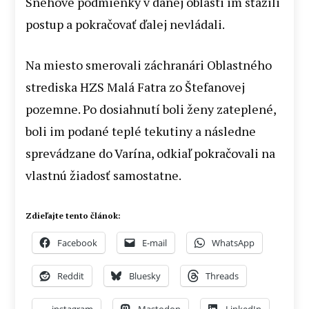
Snehové podmienky v danej oblasti im sťažili
postup a pokračovať ďalej nevládali.
Na miesto smerovali záchranári Oblastného
strediska HZS Malá Fatra zo Štefanovej
pozemne. Po dosiahnutí boli ženy zateplené,
boli im podané teplé tekutiny a následne
sprevádzane do Varína, odkiaľ pokračovali na
vlastnú žiadosť samostatne.
Zdieľajte tento článok:
Facebook
E-mail
WhatsApp
Reddit
Bluesky
Threads
instagram
Mastodon
LinkedIn