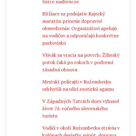
tisíce nadšencov
Blížiace sa podujatie Rajecký
maratón prinesie dopravné
obmedzenia: Organizátori apelujú
na vodičov a odporúčajú konkrétne
parkovisko
Všivák sa vracia na povrch: Žilinský
potok čaká po rokoch v podzemí
zásadná obnova
Mestskí policajti v Ružomberku
odchytili na ulici exotickú agamu
V Západných Tatrách dnes vyhasol
život 76-ročného slovenského
turistu
Vodiči v okolí Ružomberka strávia v
kolónach desiatky minút, doprava