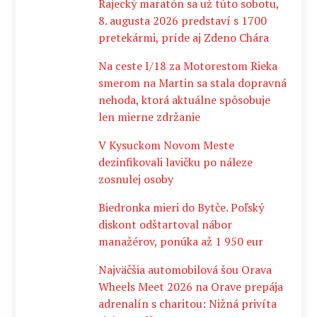
Rajecký maratón sa už túto sobotu,
8. augusta 2026 predstaví s 1700
pretekármi, príde aj Zdeno Chára
Na ceste I/18 za Motorestom Rieka
smerom na Martin sa stala dopravná
nehoda, ktorá aktuálne spôsobuje
len mierne zdržanie
V Kysuckom Novom Meste
dezinfikovali lavičku po náleze
zosnulej osoby
Biedronka mieri do Bytče. Poľský
diskont odštartoval nábor
manažérov, ponúka až 1 950 eur
Najväčšia automobilová šou Orava
Wheels Meet 2026 na Orave prepája
adrenalín s charitou: Nižná privíta