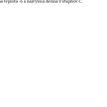
á teplota -6 a najvyššia denná 0 stupňov C.