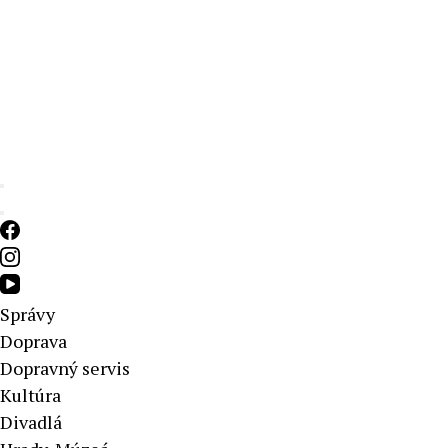
Aktuálne správy – severné Slovensko
Správy
Doprava
Dopravný servis
Kultúra
Divadlá