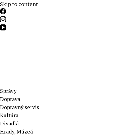
Skip to content
Aktuálne správy – severné Slovensko
Správy
Doprava
Dopravný servis
Kultúra
Divadlá
Hrady, Múzeá