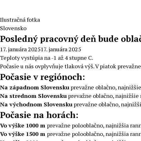
Ilustračná fotka
Slovensko
Posledný pracovný deň bude oblač
17. januára 2025
17. januára 2025
Teploty vystúpia na -1 až 4 stupne C.
Počasie u nás ovplyvňuje tlaková výš. V piatok prevažne 
Počasie v regiónoch:
Na západnom Slovensku
prevažne oblačno, najnižšie 
Na strednom Slovensku
prevažne oblačno, najnižšie r
Na východnom Slovensku
prevažne oblačno, najnižšie
Počasie na horách:
Vo výške 1000 m
prevažne polooblačno, najnižšia rann
Vo výške 1500 m
prevažne polooblačno, najnižšia rann