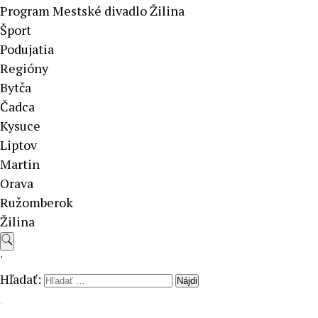
Program Mestské divadlo Žilina
Šport
Podujatia
Regióny
Bytča
Čadca
Kysuce
Liptov
Martin
Orava
Ružomberok
Žilina
'
Hľadať: