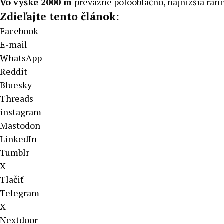
Vo výške 2000 m
prevažne polooblačno, najnižšia rann
Zdieľajte tento článok:
Facebook
E-mail
WhatsApp
Reddit
Bluesky
Threads
instagram
Mastodon
LinkedIn
Tumblr
X
Tlačiť
Telegram
X
Nextdoor