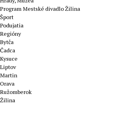
Hrady, Múzeá
Program Mestské divadlo Žilina
Šport
Podujatia
Regióny
Bytča
Čadca
Kysuce
Liptov
Martin
Orava
Ružomberok
Žilina