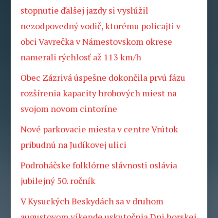
stopnutie ďalšej jazdy si vyslúžil
nezodpovedný vodič, ktorému policajti v
obci Vavrečka v Námestovskom okrese
namerali rýchlosť až 113 km/h
Obec Zázrivá úspešne dokončila prvú fázu
rozšírenia kapacity hrobových miest na
svojom novom cintoríne
Nové parkovacie miesta v centre Vrútok
pribudnú na Judíkovej ulici
Podroháčske folklórne slávnosti oslávia
jubilejný 50. ročník
V Kysuckých Beskydách sa v druhom
augustovom víkende uskutočnia Dni horskej