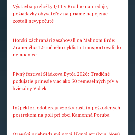
Výstavba preložky I/11 v Brodne napreduje,
požiadavky obyvateľov na priame napojenie
zostali nevypočuté
Horskí záchranári zasahovali na Malinom Brde:
Zraneného 12-ročného cyklistu transportovali do
nemocnice
Pivný festival Sládkova Bytča 2026: Tradičné
podujatie prinesie viac ako 50 remeselných pív a
hviezdny Vidiek
Inšpektori odoberajú vzorky rastlín poškodených
postrekom na poli pri obci Kamenná Poruba
Oravská priehrada má novú lákavú atrakciu. Novú