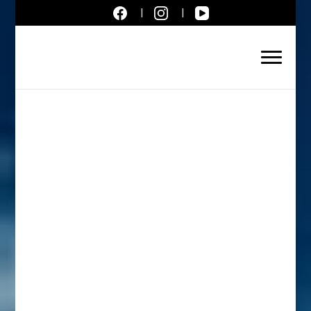
Aktuálne správy – severné
Slovensko