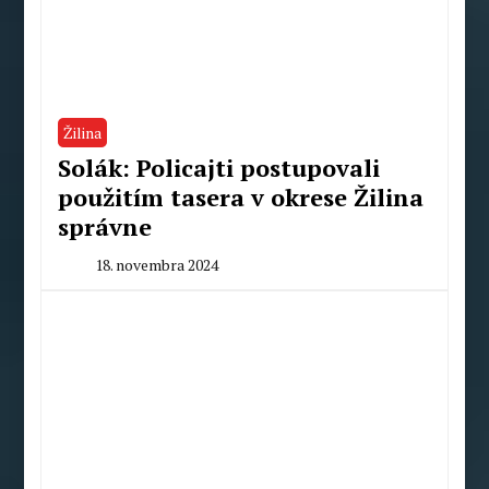
Žilina
Solák: Policajti postupovali
použitím tasera v okrese Žilina
správne
18. novembra 2024
By
Peter
Mahel