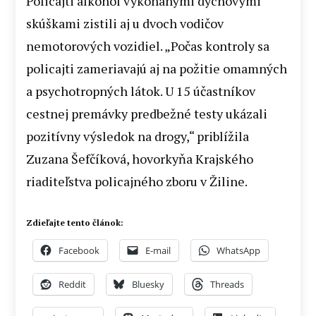
Policajti alkohol vykonanými dychovými
skúškami zistili aj u dvoch vodičov
nemotorových vozidiel. „Počas kontroly sa
policajti zameriavajú aj na požitie omamných
a psychotropných látok. U 15 účastníkov
cestnej premávky predbežné testy ukázali
pozitívny výsledok na drogy,“ priblížila
Zuzana Šefčíková, hovorkyňa Krajského
riaditeľstva policajného zboru v Žiline.
Zdieľajte tento článok:
Facebook
E-mail
WhatsApp
Reddit
Bluesky
Threads