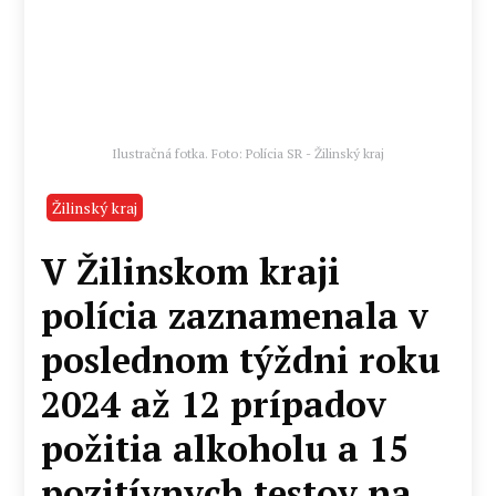
Ilustračná fotka. Foto: Polícia SR - Žilinský kraj
Žilinský kraj
V Žilinskom kraji
polícia zaznamenala v
poslednom týždni roku
2024 až 12 prípadov
požitia alkoholu a 15
pozitívnych testov na