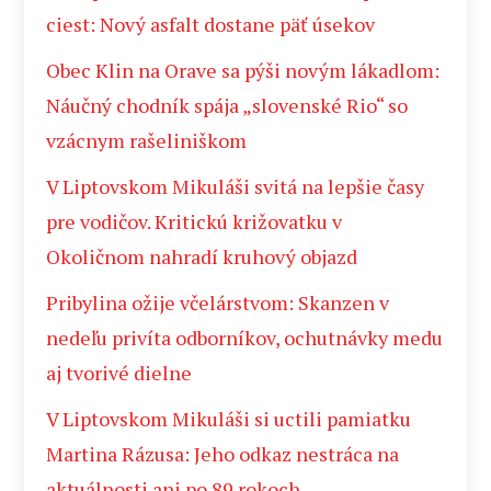
ciest: Nový asfalt dostane päť úsekov
Obec Klin na Orave sa pýši novým lákadlom:
Náučný chodník spája „slovenské Rio“ so
vzácnym rašeliniškom
V Liptovskom Mikuláši svitá na lepšie časy
pre vodičov. Kritickú križovatku v
Okoličnom nahradí kruhový objazd
Pribylina ožije včelárstvom: Skanzen v
nedeľu privíta odborníkov, ochutnávky medu
aj tvorivé dielne
V Liptovskom Mikuláši si uctili pamiatku
Martina Rázusa: Jeho odkaz nestráca na
aktuálnosti ani po 89 rokoch