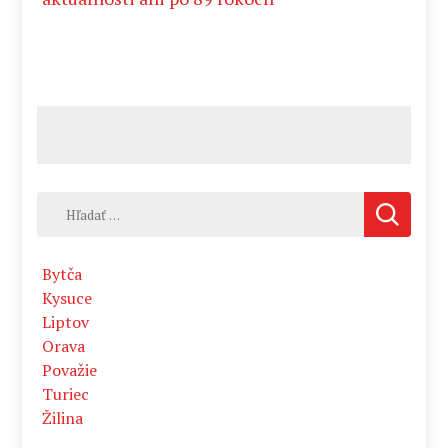
Hľadať:
Bytča
Kysuce
Liptov
Orava
Považie
Turiec
Žilina