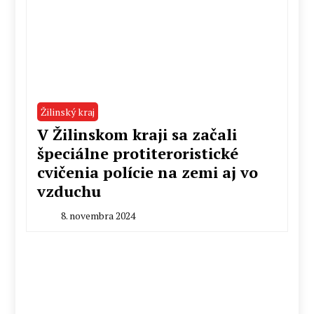
Žilinský kraj
V Žilinskom kraji sa začali
špeciálne protiteroristické
cvičenia polície na zemi aj vo
vzduchu
8. novembra 2024
By
Peter
Mahel