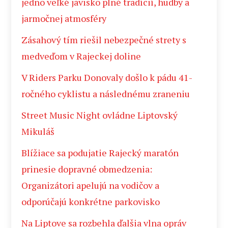
jedno veľké javisko plné tradícií, hudby a
jarmočnej atmosféry
Zásahový tím riešil nebezpečné strety s
medveďom v Rajeckej doline
V Riders Parku Donovaly došlo k pádu 41-
ročného cyklistu a následnému zraneniu
Street Music Night ovládne Liptovský
Mikuláš
Blížiace sa podujatie Rajecký maratón
prinesie dopravné obmedzenia:
Organizátori apelujú na vodičov a
odporúčajú konkrétne parkovisko
Na Liptove sa rozbehla ďalšia vlna opráv