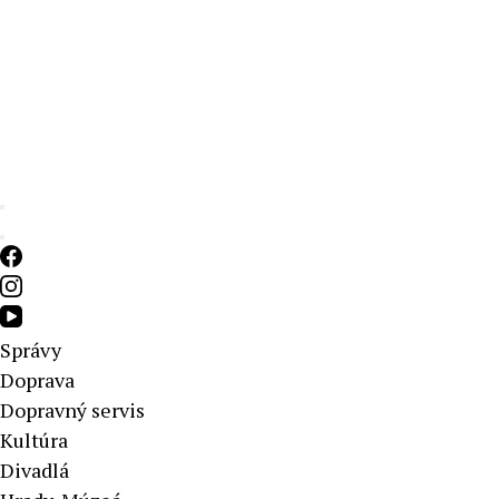
Aktuálne správy – severné Slovensko
Správy
Doprava
Dopravný servis
Kultúra
Divadlá