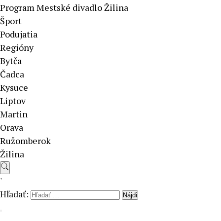
Program Mestské divadlo Žilina
Šport
Podujatia
Regióny
Bytča
Čadca
Kysuce
Liptov
Martin
Orava
Ružomberok
Žilina
'
Hľadať: