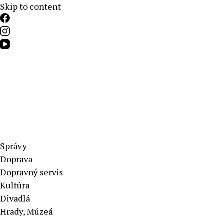
Skip to content
Aktuálne správy – severné Slovensko
Správy
Doprava
Dopravný servis
Kultúra
Divadlá
Hrady, Múzeá