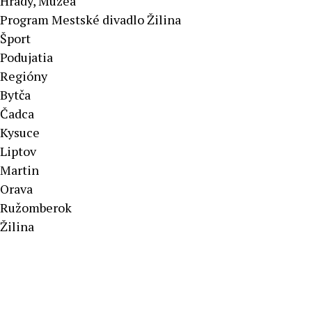
Hrady, Múzeá
Program Mestské divadlo Žilina
Šport
Podujatia
Regióny
Bytča
Čadca
Kysuce
Liptov
Martin
Orava
Ružomberok
Žilina