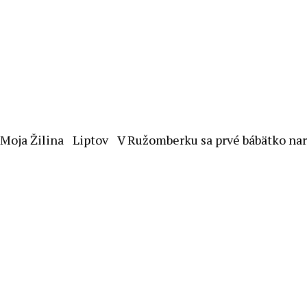
Moja Žilina
Liptov
V Ružomberku sa prvé bábätko nar