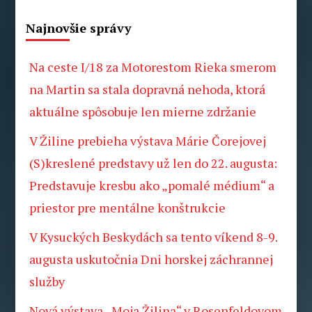
Najnovšie správy
Na ceste I/18 za Motorestom Rieka smerom
na Martin sa stala dopravná nehoda, ktorá
aktuálne spôsobuje len mierne zdržanie
V Žiline prebieha výstava Márie Čorejovej
(S)kreslené predstavy už len do 22. augusta:
Predstavuje kresbu ako „pomalé médium“ a
priestor pre mentálne konštrukcie
V Kysuckých Beskydách sa tento víkend 8-9.
augusta uskutočnia Dni horskej záchrannej
služby
Nová výstava „Moja Žilina“ v Rosenfeldovom