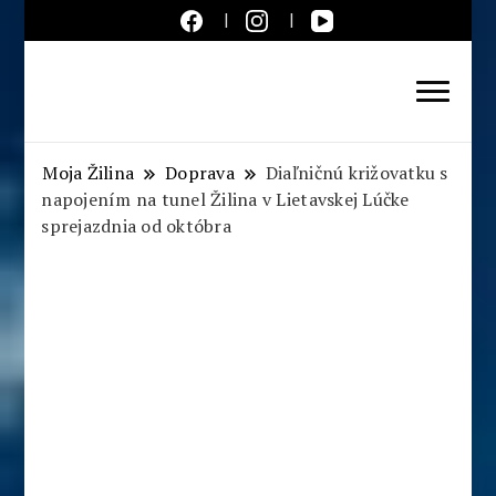
Aktuálne správy – severné
Slovensko
Moja Žilina
Doprava
Diaľničnú križovatku s
napojením na tunel Žilina v Lietavskej Lúčke
sprejazdnia od októbra