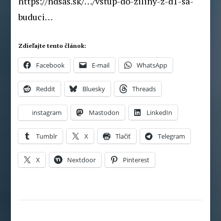
https://ndsas.sk/…/vstup-do-ziliny-z-d1-sa-
buduci…
Zdieľajte tento článok:
Facebook
E-mail
WhatsApp
Reddit
Bluesky
Threads
instagram
Mastodon
LinkedIn
Tumblr
X
Tlačiť
Telegram
X
Nextdoor
Pinterest