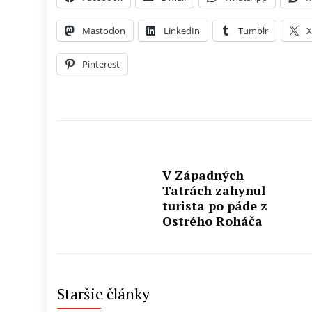
Mastodon
LinkedIn
Tumblr
Pinterest
V Západných
Tatrách zahynul
turista po páde z
Ostrého Roháča
Staršie články