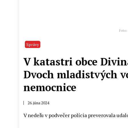
Foto: 
Správy
V katastri obce Divin
Dvoch mladistvých vo
nemocnice
26. júna 2024
V nedeľu v podvečer polícia preverovala udalos