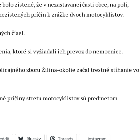
olo zistené, že v nezastavanej časti obce, na poli,
ezistených príčin k zrážke dvoch motocyklistov.
ých čísel.
nenia, ktoré si vyžiadali ich prevoz do nemocnice.
icajného zboru Žilina-okolie začal trestné stíhanie vo
esné príčiny stretu motocyklistov sú predmetom
eddit
Bluesky
Threads
instagram