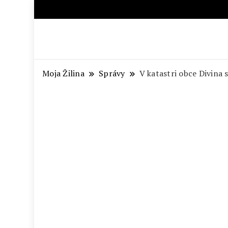
Aktuálne správy – severné Sl
Moja Žilina
Správy
V katastri obce Divina 