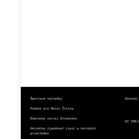
Športové výsledky
Kontakt
Podnet pre Mesto Žilina
Dopravný servis Slovensko
EV 108/
Aktuálna zjazdnosť ciest a horských 
priechodov