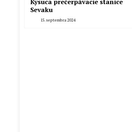
Kysuca prečerpávacie stanice
Sevaku
15. septembra 2024
By
Radoslav
Pecko