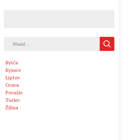
Hľadať:
Bytča
Kysuce
Liptov
Orava
Považie
Turiec
Žilina