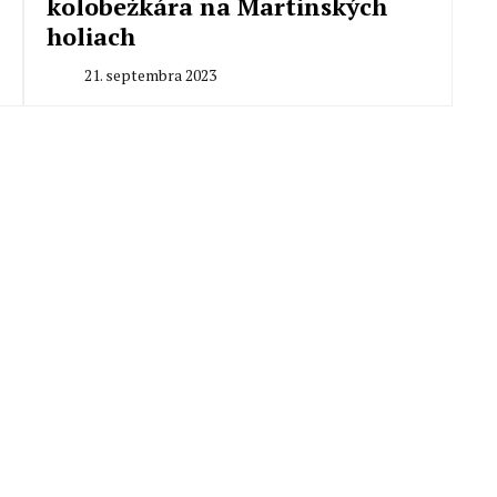
kolobežkára na Martinských
holiach
21. septembra 2023
By
Peter
Mahel