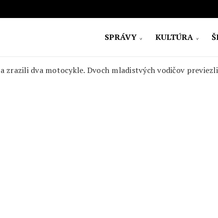
SPRÁVY
KULTÚRA
Š
ovensko
sa zrazili dva motocykle. Dvoch mladistvých vodičov previez