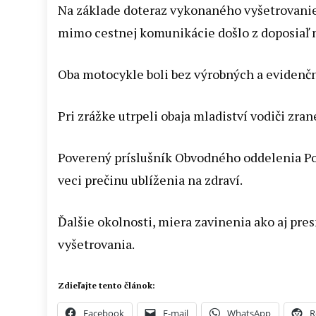
Na základe doteraz vykonaného vyšetrovanie b
mimo cestnej komunikácie došlo z doposiaľ n
Oba motocykle boli bez výrobných a evidenčn
Pri zrážke utrpeli obaja mladiství vodiči zra
Poverený príslušník Obvodného oddelenia Pol
veci prečinu ublíženia na zdraví.
Ďalšie okolnosti, miera zavinenia ako aj pr
vyšetrovania.
Zdieľajte tento článok:
Facebook
E-mail
WhatsApp
R