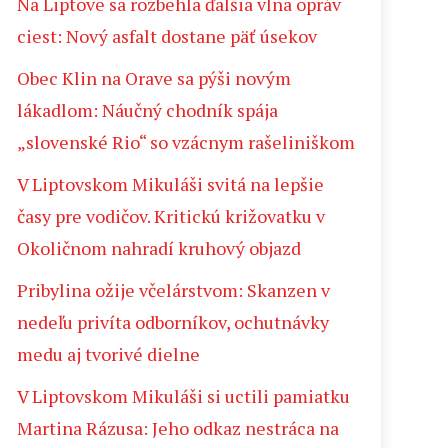
Na Liptove sa rozbehla ďalšia vlna opráv
ciest: Nový asfalt dostane päť úsekov
Obec Klin na Orave sa pýši novým
lákadlom: Náučný chodník spája
„slovenské Rio“ so vzácnym rašeliniškom
V Liptovskom Mikuláši svitá na lepšie
časy pre vodičov. Kritickú križovatku v
Okoličnom nahradí kruhový objazd
Pribylina ožije včelárstvom: Skanzen v
nedeľu privíta odborníkov, ochutnávky
medu aj tvorivé dielne
V Liptovskom Mikuláši si uctili pamiatku
Martina Rázusa: Jeho odkaz nestráca na