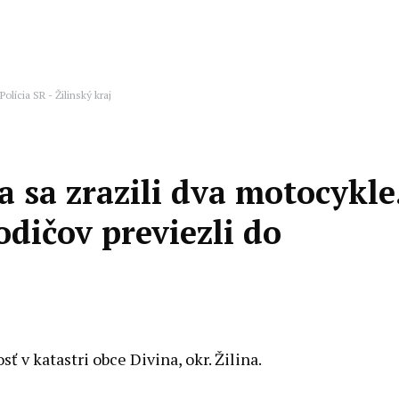
Polícia SR - Žilinský kraj
a sa zrazili dva motocykle
dičov previezli do
ť v katastri obce Divina, okr. Žilina.