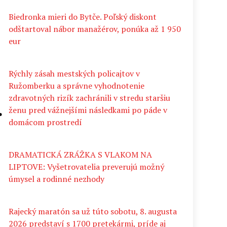
Biedronka mieri do Bytče. Poľský diskont
odštartoval nábor manažérov, ponúka až 1 950
eur
Rýchly zásah mestských policajtov v
Ružomberku a správne vyhodnotenie
zdravotných rizík zachránili v stredu staršiu
.
ženu pred vážnejšími následkami po páde v
domácom prostredí
DRAMATICKÁ ZRÁŽKA S VLAKOM NA
LIPTOVE: Vyšetrovatelia preverujú možný
úmysel a rodinné nezhody
Rajecký maratón sa už túto sobotu, 8. augusta
2026 predstaví s 1700 pretekármi, príde aj