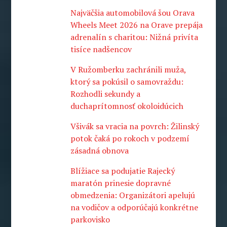
Najväčšia automobilová šou Orava
Wheels Meet 2026 na Orave prepája
adrenalín s charitou: Nižná privíta
tisíce nadšencov
V Ružomberku zachránili muža,
ktorý sa pokúsil o samovraždu:
Rozhodli sekundy a
duchaprítomnosť okoloidúcich
Všivák sa vracia na povrch: Žilinský
potok čaká po rokoch v podzemí
zásadná obnova
Blížiace sa podujatie Rajecký
maratón prinesie dopravné
obmedzenia: Organizátori apelujú
na vodičov a odporúčajú konkrétne
parkovisko