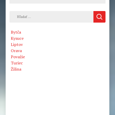
Hľadať:
Bytča
Kysuce
Liptov
Orava
Považie
Turiec
Žilina