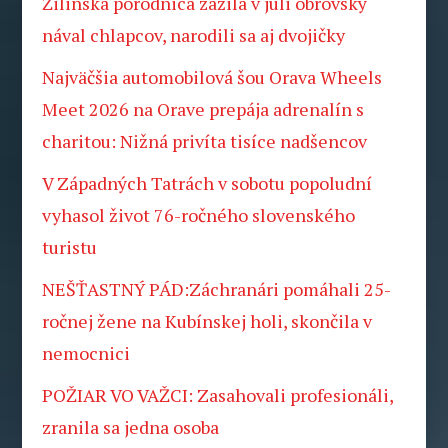
Žilinská pôrodnica zažila v júli obrovský
nával chlapcov, narodili sa aj dvojičky
Najväčšia automobilová šou Orava Wheels
Meet 2026 na Orave prepája adrenalín s
charitou: Nižná privíta tisíce nadšencov
V Západných Tatrách v sobotu popoludní
vyhasol život 76-ročného slovenského
turistu
NEŠŤASTNÝ PÁD:Záchranári pomáhali 25-
ročnej žene na Kubínskej holi, skončila v
nemocnici
POŽIAR VO VAŽCI: Zasahovali profesionáli,
zranila sa jedna osoba