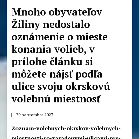
Mnoho obyvateľov
Žiliny nedostalo
oznámenie o mieste
konania volieb, v
prílohe článku si
môžete nájsť podľa
ulice svoju okrskovú
volebnú miestnosť
29. septembra 2023
Zoznam-volebnych-okrskov-volebnych-
miestnosti-so-zaradenymi-ulicami-pre-