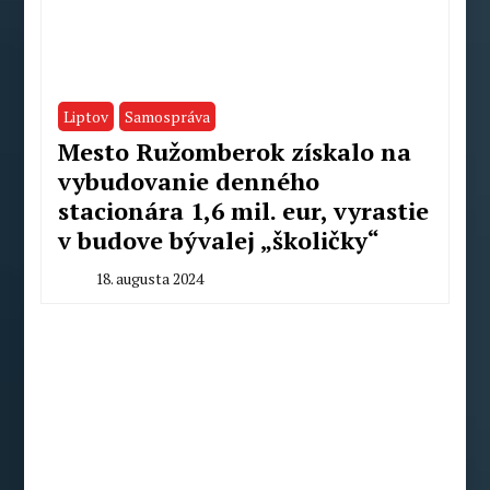
Liptov
Samospráva
Mesto Ružomberok získalo na
vybudovanie denného
stacionára 1,6 mil. eur, vyrastie
v budove bývalej „školičky“
18. augusta 2024
By
Milan
Macek