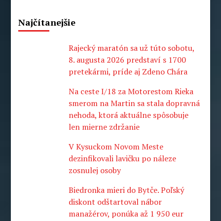
Najčítanejšie
Rajecký maratón sa už túto sobotu,
8. augusta 2026 predstaví s 1700
pretekármi, príde aj Zdeno Chára
Na ceste I/18 za Motorestom Rieka
smerom na Martin sa stala dopravná
nehoda, ktorá aktuálne spôsobuje
len mierne zdržanie
V Kysuckom Novom Meste
dezinfikovali lavičku po náleze
zosnulej osoby
Biedronka mieri do Bytče. Poľský
diskont odštartoval nábor
manažérov, ponúka až 1 950 eur