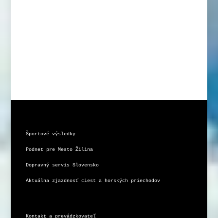
Športové výsledky
Podnet pre Mesto Žilina
Dopravný servis Slovensko
Aktuálna zjazdnosť ciest a horských priechodov
Kontakt a prevádzkovateľ