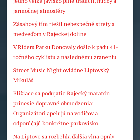
jedno veľké javisko plné tradícií, hudby a
jarmočnej atmosféry
Zásahový tím riešil nebezpečné strety s
medveďom v Rajeckej doline
V Riders Parku Donovaly došlo k pádu 41-
ročného cyklistu a následnému zraneniu
Street Music Night ovládne Liptovský
Mikuláš
Blížiace sa podujatie Rajecký maratón
prinesie dopravné obmedzenia:
Organizátori apelujú na vodičov a
odporúčajú konkrétne parkovisko
Na Liptove sa rozbehla ďalšia vlna opráv