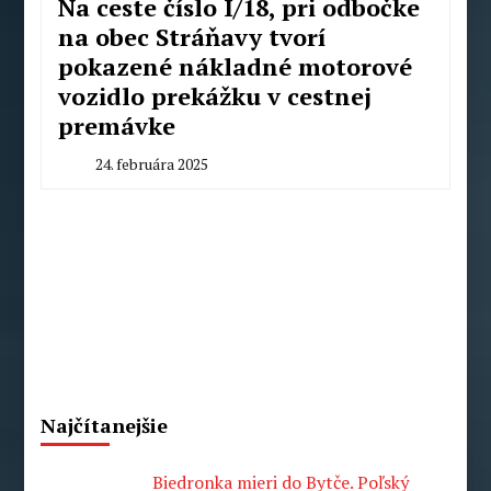
Na ceste číslo I/18, pri odbočke
na obec Stráňavy tvorí
pokazené nákladné motorové
vozidlo prekážku v cestnej
premávke
24. februára 2025
By
Peter
Mahel
Najčítanejšie
Biedronka mieri do Bytče. Poľský