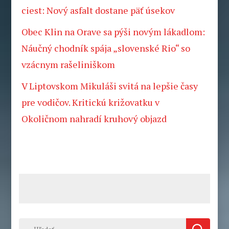
ciest: Nový asfalt dostane päť úsekov
Obec Klin na Orave sa pýši novým lákadlom:
Náučný chodník spája „slovenské Rio“ so
vzácnym rašeliniškom
V Liptovskom Mikuláši svitá na lepšie časy
pre vodičov. Kritickú križovatku v
Okoličnom nahradí kruhový objazd
Hľadať: