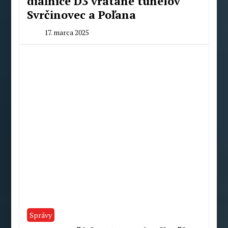
diaľnice D3 vrátane tunelov
Svrčinovec a Poľana
17. marca 2025
By
Milan
Macek
Správy