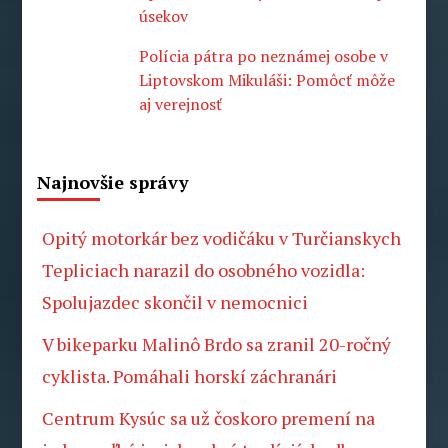
úsekov
Polícia pátra po neznámej osobe v
Liptovskom Mikuláši: Pomôcť môže
aj verejnosť
Najnovšie správy
Opitý motorkár bez vodičáku v Turčianskych
Tepliciach narazil do osobného vozidla:
Spolujazdec skončil v nemocnici
V bikeparku Malinô Brdo sa zranil 20-ročný
cyklista. Pomáhali horskí záchranári
Centrum Kysúc sa už čoskoro premení na