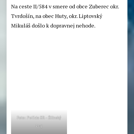
Na ceste II/584 v smere od obce Zuberec okr.
Tvrdošín, na obec Huty, okr. Liptovský
Mikuláš došlo k dopravnej nehode.
Foto: Polícia SR – Žilinský
kraj