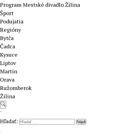
Program Mestské divadlo Žilina
Šport
Podujatia
Regióny
Bytča
Čadca
Kysuce
Liptov
Martin
Orava
Ružomberok
Žilina
'
Hľadať: