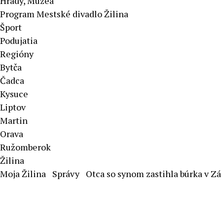
Hrady, Múzeá
Program Mestské divadlo Žilina
Šport
Podujatia
Regióny
Bytča
Čadca
Kysuce
Liptov
Martin
Orava
Ružomberok
Žilina
Moja Žilina
Správy
Otca so synom zastihla búrka v Z