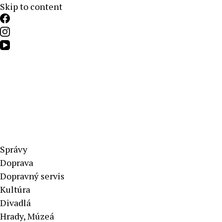
Skip to content
Aktuálne správy – severné Slovensko
Správy
Doprava
Dopravný servis
Kultúra
Divadlá
Hrady, Múzeá