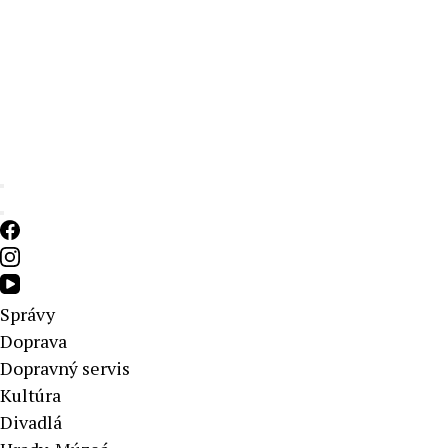
Aktuálne správy – severné Slovensko
Správy
Doprava
Dopravný servis
Kultúra
Divadlá