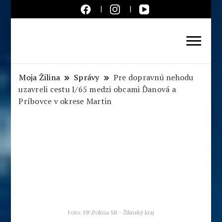
Aktuálne správy – severné
Slovensko
Moja Žilina
Správy
Pre dopravnú nehodu
uzavreli cestu I/65 medzi obcami Ďanová a
Príbovce v okrese Martin
Foto: FB\Polícia SR - Žilinský kraj