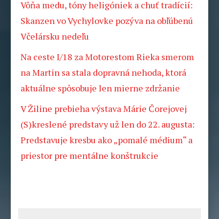
Vôňa medu, tóny heligóniek a chuť tradícií:
Skanzen vo Vychylovke pozýva na obľúbenú
Včelársku nedeľu
Na ceste I/18 za Motorestom Rieka smerom
na Martin sa stala dopravná nehoda, ktorá
aktuálne spôsobuje len mierne zdržanie
V Žiline prebieha výstava Márie Čorejovej
(S)kreslené predstavy už len do 22. augusta:
Predstavuje kresbu ako „pomalé médium“ a
priestor pre mentálne konštrukcie