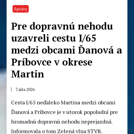
Správy
Pre dopravnú nehodu
uzavreli cestu I/65
medzi obcami Ďanová a
Príbovce v okrese
Martin
7. júla 2026
Cesta I/65 neďaleko Martina medzi obcami
Ďanová a Príbovce je v utorok popoludní pre
hromadnú dopravnú nehodu neprejazdná.
Informovala o tom Zelená vlna STVR.