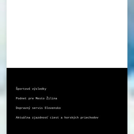
Športové výsledky
Podnet pre Mesto Žilina
Dopravný servis Slovensko
Aktuálna zjazdnosť ciest a horských priechodov