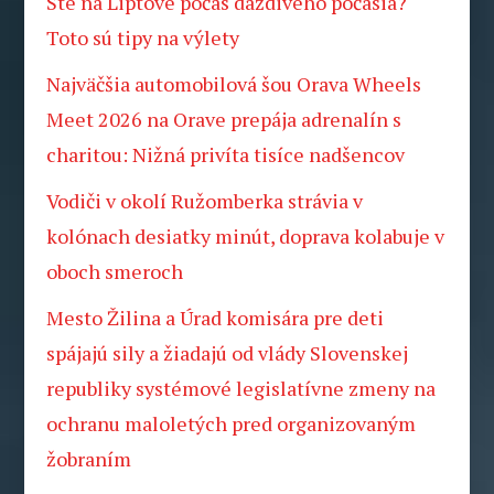
Ste na Liptove počas daždivého počasia?
Toto sú tipy na výlety
Najväčšia automobilová šou Orava Wheels
Meet 2026 na Orave prepája adrenalín s
charitou: Nižná privíta tisíce nadšencov
Vodiči v okolí Ružomberka strávia v
kolónach desiatky minút, doprava kolabuje v
oboch smeroch
Mesto Žilina a Úrad komisára pre deti
spájajú sily a žiadajú od vlády Slovenskej
republiky systémové legislatívne zmeny na
ochranu maloletých pred organizovaným
žobraním