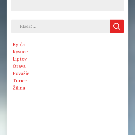
Hľadať:
Bytča
Kysuce
Liptov
Orava
Považie
Turiec
Žilina