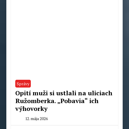
Správy
Opití muži si ustlali na uliciach
Ružomberka. „Pobavia“ ich
výhovorky
12. mája 2026
By
Peter
Mahel