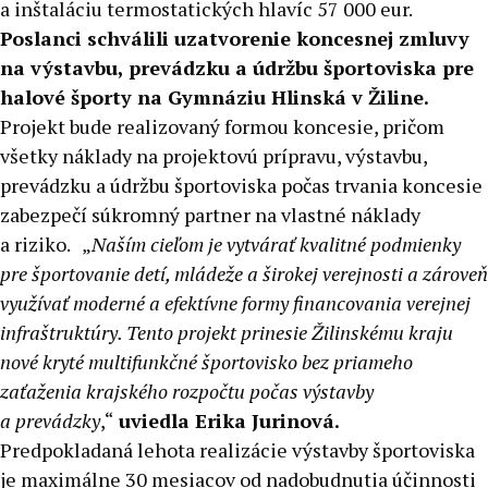
a inštaláciu termostatických hlavíc 57 000 eur.
Poslanci schválili uzatvorenie koncesnej zmluvy
na výstavbu, prevádzku a údržbu športoviska pre
halové športy na Gymnáziu Hlinská v Žiline.
Projekt bude realizovaný formou koncesie, pričom
všetky náklady na projektovú prípravu, výstavbu,
prevádzku a údržbu športoviska počas trvania koncesie
zabezpečí súkromný partner na vlastné náklady
a riziko.
„
Naším cieľom je vytvárať kvalitné podmienky
pre športovanie detí, mládeže a širokej verejnosti a zároveň
využívať moderné a efektívne formy financovania verejnej
infraštruktúry. Tento projekt prinesie Žilinskému kraju
nové kryté multifunkčné športovisko bez priameho
zaťaženia krajského rozpočtu počas výstavby
a prevádzky
,“
uviedla Erika Jurinová.
Predpokladaná lehota realizácie výstavby športoviska
je maximálne 30 mesiacov od nadobudnutia účinnosti