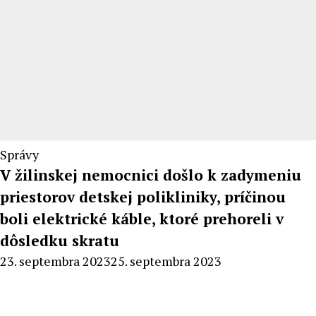
Správy
V žilinskej nemocnici došlo k zadymeniu
priestorov detskej polikliniky, príčinou
boli elektrické káble, ktoré prehoreli v
dôsledku skratu
By
23. septembra 2023
25. septembra 2023
Milan
Macek