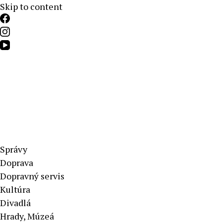
Skip to content
Aktuálne správy – severné Slovensko
Správy
Doprava
Dopravný servis
Kultúra
Divadlá
Hrady, Múzeá