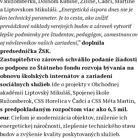
v Ružomberku, Dolnom Kubíne, Žiline, Čadci, Martine
a Liptovskom Mikuláši. „
Energetická úspora dnes nie je
len technický parameter. Je to cesta, ako znížiť
prevádzkové náklady verejných budov a zároveň vytvoriť
lepšie podmienky pre študentov, pedagógov, zamestnancov
aj návštevníkov našich zariadení
,“
doplnila
predsedníčka ŽSK.
Zastupiteľstvo zároveň schválilo podanie žiadosti
o podporu zo Štátneho fondu rozvoja bývania na
obnovu školských internátov a zariadení
sociálnych služieb
. Ide o projekty v Obchodnej
akadémii Liptovský Mikuláš, Spojenej škole
Ružomberok, CSS Horelica v Čadci a CSS Méta Martin,
s predpokladaným rozpočtom viac ako 6,3 mil.
eur
. Cieľom je modernizácia objektov, zníženie ich
energetickej náročnosti, zlepšenie technického stavu
budov a zvýšenie kvality poskytovaných služieb.