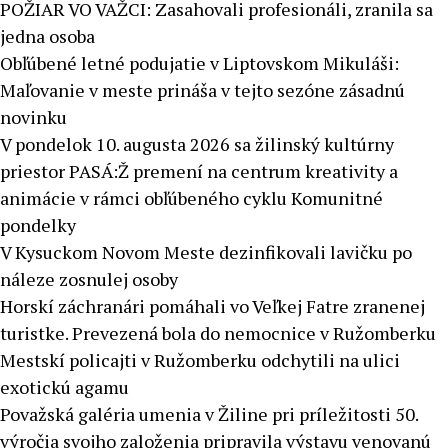
POŽIAR VO VAŽCI: Zasahovali profesionáli, zranila sa
jedna osoba
Obľúbené letné podujatie v Liptovskom Mikuláši:
Maľovanie v meste prináša v tejto sezóne zásadnú
novinku
V pondelok 10. augusta 2026 sa žilinský kultúrny
priestor PASÁ:Ž premení na centrum kreativity a
animácie v rámci obľúbeného cyklu Komunitné
pondelky
V Kysuckom Novom Meste dezinfikovali lavičku po
náleze zosnulej osoby
Horskí záchranári pomáhali vo Veľkej Fatre zranenej
turistke. Prevezená bola do nemocnice v Ružomberku
Mestskí policajti v Ružomberku odchytili na ulici
exotickú agamu
Považská galéria umenia v Žiline pri príležitosti 50.
výročia svojho založenia pripravila výstavu venovanú