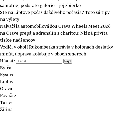
samotnej podstate galérie – jej zbierke
Ste na Liptove počas daždivého počasia? Toto sú tipy
na výlety
Najväčšia automobilová šou Orava Wheels Meet 2026
na Orave prepája adrenalín s charitou: Nižná privíta
tisíce nadšencov
Vodiči v okolí Ružomberka strávia v kolónach desiatky
minút, doprava kolabuje v oboch smeroch
Hľadať:
Bytča
Kysuce
Liptov
Orava
Považie
Turiec
Žilina