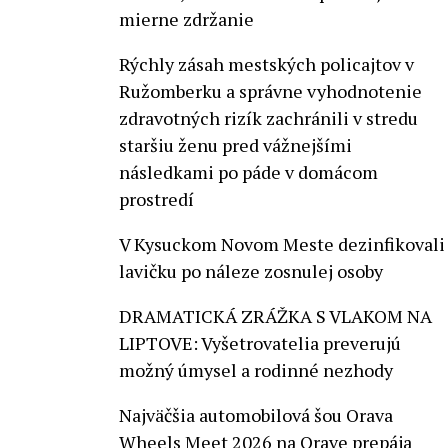
mierne zdržanie
Rýchly zásah mestských policajtov v
Ružomberku a správne vyhodnotenie
zdravotných rizík zachránili v stredu
staršiu ženu pred vážnejšími
následkami po páde v domácom
prostredí
V Kysuckom Novom Meste dezinfikovali
lavičku po náleze zosnulej osoby
DRAMATICKÁ ZRÁŽKA S VLAKOM NA
LIPTOVE: Vyšetrovatelia preverujú
možný úmysel a rodinné nezhody
Najväčšia automobilová šou Orava
Wheels Meet 2026 na Orave prepája