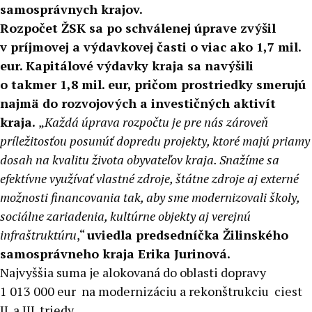
samosprávnych krajov.
Rozpočet ŽSK sa po schválenej úprave zvýšil
v príjmovej a výdavkovej časti o viac ako 1,7 mil.
eur. Kapitálové výdavky kraja sa navýšili
o takmer 1,8 mil. eur, pričom prostriedky smerujú
najmä do rozvojových a investičných aktivít
kraja.
„
Každá úprava rozpočtu je pre nás zároveň
príležitosťou posunúť dopredu projekty, ktoré majú priamy
dosah na kvalitu života obyvateľov kraja. Snažíme sa
efektívne využívať vlastné zdroje, štátne zdroje aj externé
možnosti financovania tak, aby sme modernizovali školy,
sociálne zariadenia, kultúrne objekty aj verejnú
infraštruktúru
,“
uviedla predsedníčka Žilinského
samosprávneho kraja Erika Jurinová.
Najvyššia suma je alokovaná do oblasti dopravy
1 013 000 eur na modernizáciu a rekonštrukciu ciest
II. a III. triedy