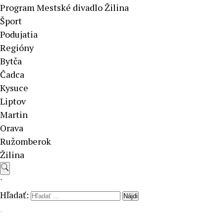
Program Mestské divadlo Žilina
Šport
Podujatia
Regióny
Bytča
Čadca
Kysuce
Liptov
Martin
Orava
Ružomberok
Žilina
'
Hľadať: