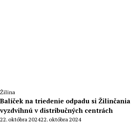
Žilina
Balíček na triedenie odpadu si Žilinčania
vyzdvihnú v distribučných centrách
By
22. októbra 2024
22. októbra 2024
Radoslav
Pecko