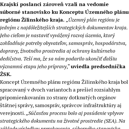
Krajskí poslanci zároveň vzali na vedomie
súborné stanovisko ku Konceptu Územného plánu
regiónu Žilinského kraja.
„
Územný plán regiónu je
jedným z najdôležitejších strategických dokumentov kraja.
Jeho cieľom je nastaviť vyvážený rozvoj územia, ktorý
zohľadňuje potreby obyvateľov, samospráv, hospodárstva,
dopravy, životného prostredia aj ochrany kultúrneho
dedičstva. Teší ma, že sa nám podarilo ukončiť ďalšiu
významnú etapu jeho prípravy
,“
uviedla predsedníčka
ŽSK.
Koncept Územného plánu regiónu Žilinského kraja bol
spracovaný v dvoch variantoch a prešiel rozsiahlym
pripomienkovaním zo strany dotknutých orgánov
štátnej správy, samospráv, správcov infraštruktúry aj
verejnosti. „
Súčasťou procesu bolo aj posúdenie vplyvov
strategického dokumentu na životné prostredie (SEA). Na
základe výsledkov prerokovania, súborného stanoviska