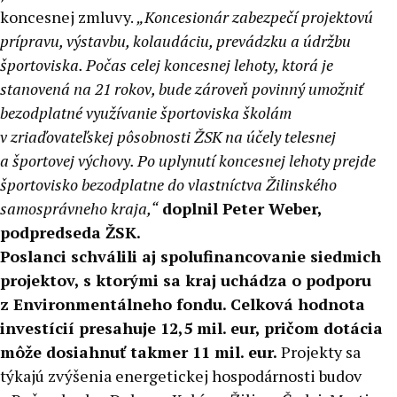
koncesnej zmluvy.
„Koncesionár zabezpečí projektovú
prípravu, výstavbu, kolaudáciu, prevádzku a údržbu
športoviska. Počas celej koncesnej lehoty, ktorá je
stanovená na 21 rokov, bude zároveň povinný umožniť
bezodplatné využívanie športoviska školám
v zriaďovateľskej pôsobnosti ŽSK na účely telesnej
a športovej výchovy. Po uplynutí koncesnej lehoty prejde
športovisko bezodplatne do vlastníctva Žilinského
samosprávneho kraja,“
doplnil Peter Weber,
podpredseda ŽSK.
Poslanci schválili aj spolufinancovanie siedmich
projektov, s ktorými sa kraj uchádza o podporu
z Environmentálneho fondu. Celková hodnota
investícií presahuje 12,5 mil. eur, pričom dotácia
môže dosiahnuť takmer 11 mil. eur.
Projekty sa
týkajú zvýšenia energetickej hospodárnosti budov