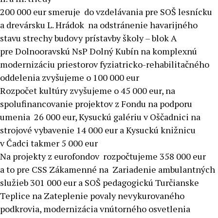
200 000 eur smeruje do vzdelávania pre SOŠ lesnícku
a drevársku L. Hrádok na odstránenie havarijného
stavu strechy budovy prístavby školy – blok A
pre Dolnooravskú NsP Dolný Kubín na komplexnú
modernizáciu priestorov fyziatricko-rehabilitačného
oddelenia zvyšujeme o 100 000 eur
Rozpočet kultúry zvyšujeme o 45 000 eur, na
spolufinancovanie projektov z Fondu na podporu
umenia 26 000 eur, Kysuckú galériu v Oščadnici na
strojové vybavenie 14 000 eur a Kysuckú knižnicu
v Čadci takmer 5 000 eur
Na projekty z eurofondov rozpočtujeme 358 000 eur
a to pre CSS Zákamenné na Zariadenie ambulantných
služieb 301 000 eur a SOŠ pedagogickú Turčianske
Teplice na Zateplenie povaly nevykurovaného
podkrovia, modernizácia vnútorného osvetlenia