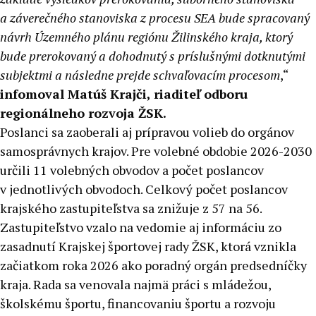
a záverečného stanoviska z procesu SEA bude spracovaný
návrh Územného plánu regiónu Žilinského kraja, ktorý
bude prerokovaný a dohodnutý s príslušnými dotknutými
subjektmi a následne prejde schvaľovacím procesom
,“
infomoval Matúš Krajči, riaditeľ odboru
regionálneho rozvoja ŽSK.
Poslanci sa zaoberali aj prípravou volieb do orgánov
samosprávnych krajov. Pre volebné obdobie 2026-2030
určili 11 volebných obvodov a počet poslancov
v jednotlivých obvodoch. Celkový počet poslancov
krajského zastupiteľstva sa znižuje z 57 na 56.
Zastupiteľstvo vzalo na vedomie aj informáciu zo
zasadnutí Krajskej športovej rady ŽSK, ktorá vznikla
začiatkom roka 2026 ako poradný orgán predsedníčky
kraja. Rada sa venovala najmä práci s mládežou,
školskému športu, financovaniu športu a rozvoju