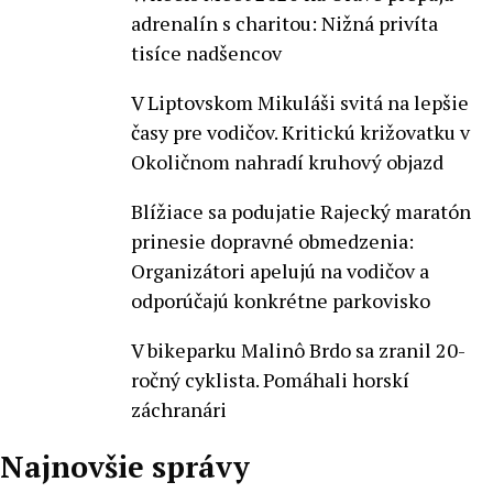
adrenalín s charitou: Nižná privíta
tisíce nadšencov
V Liptovskom Mikuláši svitá na lepšie
časy pre vodičov. Kritickú križovatku v
Okoličnom nahradí kruhový objazd
Blížiace sa podujatie Rajecký maratón
prinesie dopravné obmedzenia:
Organizátori apelujú na vodičov a
odporúčajú konkrétne parkovisko
V bikeparku Malinô Brdo sa zranil 20-
ročný cyklista. Pomáhali horskí
záchranári
Najnovšie správy