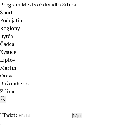
Program Mestské divadlo Žilina
Šport
Podujatia
Regióny
Bytča
Čadca
Kysuce
Liptov
Martin
Orava
Ružomberok
Žilina
'
Hľadať: