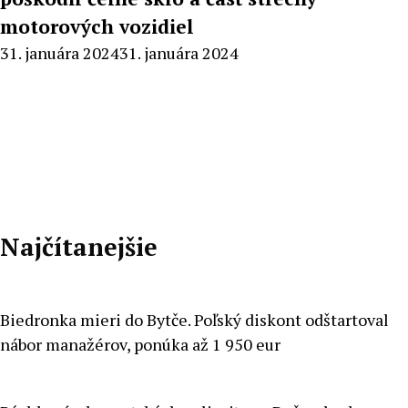
motorových vozidiel
By
31. januára 2024
31. januára 2024
Milan
Macek
Najčítanejšie
Biedronka mieri do Bytče. Poľský diskont odštartoval
nábor manažérov, ponúka až 1 950 eur