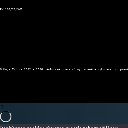
Aktuálna zjazdnosť ciest a horských priechodov
Kontakt a prevádzkovateľ
EV 108/23/SWP
Kontaktný formulár
Zásady ochrany osobných údajov