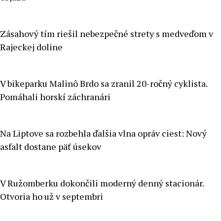
Zásahový tím riešil nebezpečné strety s medveďom v
Rajeckej doline
V bikeparku Malinô Brdo sa zranil 20-ročný cyklista.
Pomáhali horskí záchranári
Na Liptove sa rozbehla ďalšia vlna opráv ciest: Nový
asfalt dostane päť úsekov
V Ružomberku dokončili moderný denný stacionár.
Otvoria ho už v septembri