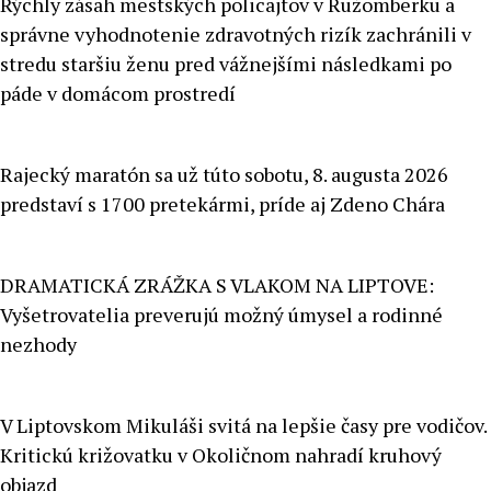
Rýchly zásah mestských policajtov v Ružomberku a
správne vyhodnotenie zdravotných rizík zachránili v
stredu staršiu ženu pred vážnejšími následkami po
páde v domácom prostredí
Rajecký maratón sa už túto sobotu, 8. augusta 2026
predstaví s 1700 pretekármi, príde aj Zdeno Chára
DRAMATICKÁ ZRÁŽKA S VLAKOM NA LIPTOVE:
Vyšetrovatelia preverujú možný úmysel a rodinné
nezhody
V Liptovskom Mikuláši svitá na lepšie časy pre vodičov.
Kritickú križovatku v Okoličnom nahradí kruhový
objazd