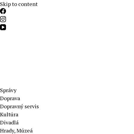
Skip to content
Aktuálne správy – severné Slovensko
Správy
Doprava
Dopravný servis
Kultúra
Divadlá
Hrady, Múzeá