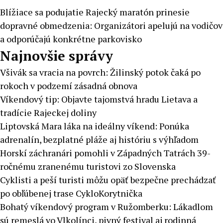
Blížiace sa podujatie Rajecký maratón prinesie
dopravné obmedzenia: Organizátori apelujú na vodičov
a odporúčajú konkrétne parkovisko
Najnovšie správy
Všivák sa vracia na povrch: Žilinský potok čaká po
rokoch v podzemí zásadná obnova
Víkendový tip: Objavte tajomstvá hradu Lietava a
tradície Rajeckej doliny
Liptovská Mara láka na ideálny víkend: Ponúka
adrenalín, bezplatné pláže aj históriu s výhľadom
Horskí záchranári pomohli v Západných Tatrách 39-
ročnému zranenému turistovi zo Slovenska
Cyklisti a peší turisti môžu opäť bezpečne prechádzať
po obľúbenej trase CykloKorytnička
Bohatý víkendový program v Ružomberku: Lákadlom
sú remeslá vo Vlkolínci, pivný festival aj rodinná