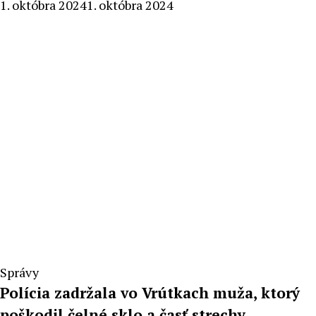
By
1. októbra 2024
1. októbra 2024
Radoslav
Pecko
Správy
Polícia zadržala vo Vrútkach muža, ktorý
poškodil čelné sklo a časť strechy