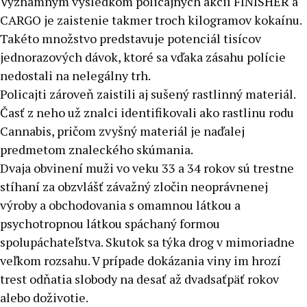
Významným výsledkom policajných akcií FINISHER a
CARGO je zaistenie takmer troch kilogramov kokaínu.
Takéto množstvo predstavuje potenciál tisícov
jednorazových dávok, ktoré sa vďaka zásahu polície
nedostali na nelegálny trh.
Policajti zároveň zaistili aj sušený rastlinný materiál.
Časť z neho už znalci identifikovali ako rastlinu rodu
Cannabis, pričom zvyšný materiál je naďalej
predmetom znaleckého skúmania.
Dvaja obvinení muži vo veku 33 a 34 rokov sú trestne
stíhaní za obzvlášť závažný zločin neoprávnenej
výroby a obchodovania s omamnou látkou a
psychotropnou látkou spáchaný formou
spolupáchateľstva. Skutok sa týka drog v mimoriadne
veľkom rozsahu. V prípade dokázania viny im hrozí
trest odňatia slobody na desať až dvadsaťpäť rokov
alebo doživotie.