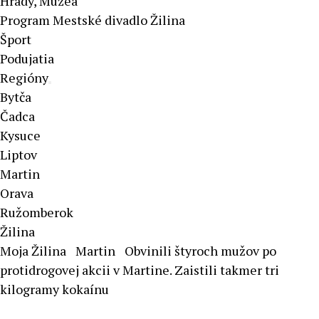
Hrady, Múzeá
Program Mestské divadlo Žilina
Šport
Podujatia
Regióny
Bytča
Čadca
Kysuce
Liptov
Martin
Orava
Ružomberok
Žilina
Moja Žilina
Martin
Obvinili štyroch mužov po
protidrogovej akcii v Martine. Zaistili takmer tri
kilogramy kokaínu