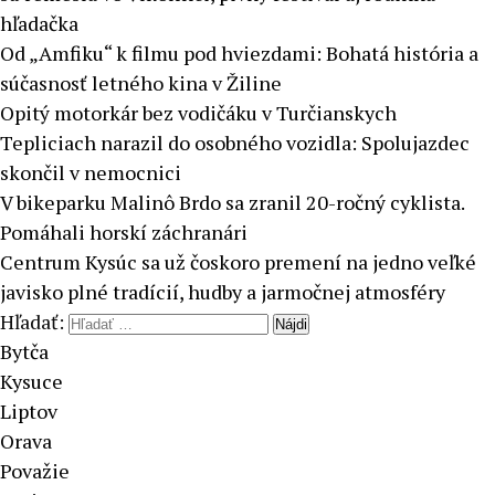
hľadačka
Od „Amfiku“ k filmu pod hviezdami: Bohatá história a
súčasnosť letného kina v Žiline
Opitý motorkár bez vodičáku v Turčianskych
Tepliciach narazil do osobného vozidla: Spolujazdec
skončil v nemocnici
V bikeparku Malinô Brdo sa zranil 20-ročný cyklista.
Pomáhali horskí záchranári
Centrum Kysúc sa už čoskoro premení na jedno veľké
javisko plné tradícií, hudby a jarmočnej atmosféry
Hľadať:
Bytča
Kysuce
Liptov
Orava
Považie