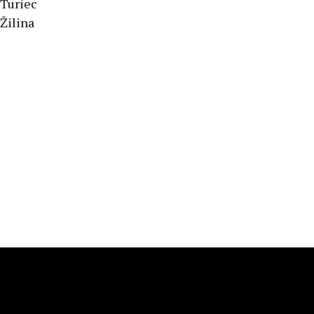
Turiec
Žilina
Športové výsledky
Podnet pre Mesto Žilina
Dopravný servis Slovensko