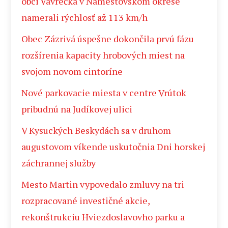
obci Vavrečka v Námestovskom okrese
namerali rýchlosť až 113 km/h
Obec Zázrivá úspešne dokončila prvú fázu
rozšírenia kapacity hrobových miest na
svojom novom cintoríne
Nové parkovacie miesta v centre Vrútok
pribudnú na Judíkovej ulici
V Kysuckých Beskydách sa v druhom
augustovom víkende uskutočnia Dni horskej
záchrannej služby
Mesto Martin vypovedalo zmluvy na tri
rozpracované investičné akcie,
rekonštrukciu Hviezdoslavovho parku a