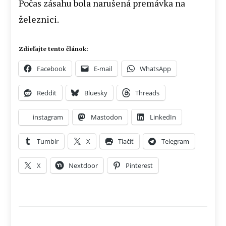
Počas zásahu bola narušená premávka na
železnici.
Zdieľajte tento článok:
Facebook
E-mail
WhatsApp
Reddit
Bluesky
Threads
instagram
Mastodon
LinkedIn
Tumblr
X
Tlačiť
Telegram
X
Nextdoor
Pinterest