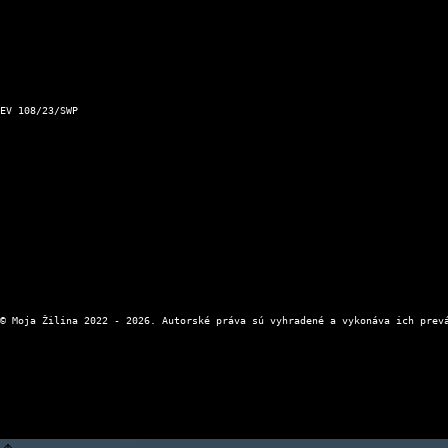
Podnet pre Mesto Žilina
Dopravný servis Slovensko
Aktuálna zjazdnosť ciest a horských priechodov
Kontakt a prevádzkovateľ
EV 108/23/SWP
Kontaktný formulár
Zásady ochrany osobných údajov