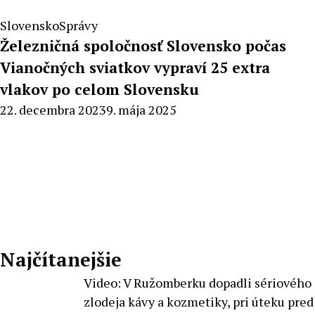
Slovensko
Správy
Železničná spoločnosť Slovensko počas
Vianočných sviatkov vypraví 25 extra
vlakov po celom Slovensku
By
22. decembra 2023
9. mája 2025
Radoslav
Pecko
Najčítanejšie
Video: V Ružomberku dopadli sériového
zlodeja kávy a kozmetiky, pri úteku pred