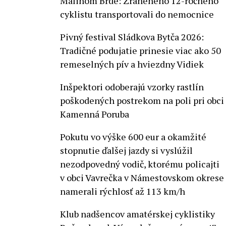
Malinom Brde: Zraneného 12-ročného
cyklistu transportovali do nemocnice
Pivný festival Sládkova Bytča 2026:
Tradičné podujatie prinesie viac ako 50
remeselných pív a hviezdny Vidiek
Inšpektori odoberajú vzorky rastlín
poškodených postrekom na poli pri obci
Kamenná Poruba
Pokutu vo výške 600 eur a okamžité
stopnutie ďalšej jazdy si vyslúžil
nezodpovedný vodič, ktorému policajti
v obci Vavrečka v Námestovskom okrese
namerali rýchlosť až 113 km/h
Klub nadšencov amatérskej cyklistiky