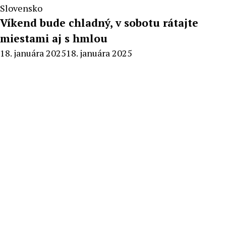
Slovensko
Víkend bude chladný, v sobotu rátajte
miestami aj s hmlou
By
18. januára 2025
18. januára 2025
Radoslav
Pecko