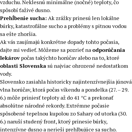
vzduchu. Neklesnú minimálne (nočné) teploty, čo
spôsobí ťaživé dusno.
Prehĺbenie sucha:
Ak zrážky prinesú len lokálne
búrky, katastrofálne sucho a problémy s pitnou vodou
sa ešte zhoršia.
Ak vás zaujímajú konkrétne dopady tohto počasia,
dajte mi vedieť. Môžeme sa pozrieť na
odporúčania
lekárov
počas takýchto horúčav alebo na to, ktoré
oblasti Slovenska
sú najviac ohrozené nedostatkom
vody.
Slovensko zasiahla historicky najintenzívnejšia júnová
vlna horúčav, ktorá počas víkendu a pondelka (27. – 29.
6.) môže priniesť teploty až do 41 °C a prekonať
absolútne národné rekordy. Extrémne počasie
spôsobené tepelnou kupolou zo Sahary od utorka (30.
6.) naruší studený front, ktorý prinesie búrky,
intenzívne dusno a nerieši prehlbujúce sa sucho.