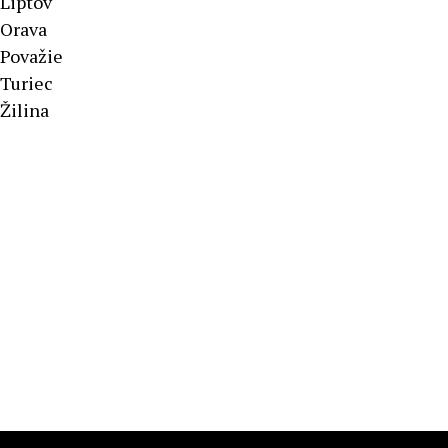
Liptov
Orava
Považie
Turiec
Žilina
Športové výsledky