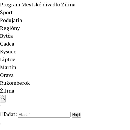
Program Mestské divadlo Žilina
Šport
Podujatia
Regióny
Bytča
Čadca
Kysuce
Liptov
Martin
Orava
Ružomberok
Žilina
'
Hľadať: