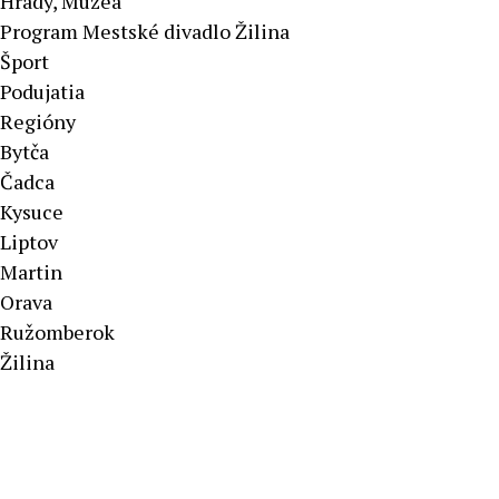
Hrady, Múzeá
Program Mestské divadlo Žilina
Šport
Podujatia
Regióny
Bytča
Čadca
Kysuce
Liptov
Martin
Orava
Ružomberok
Žilina