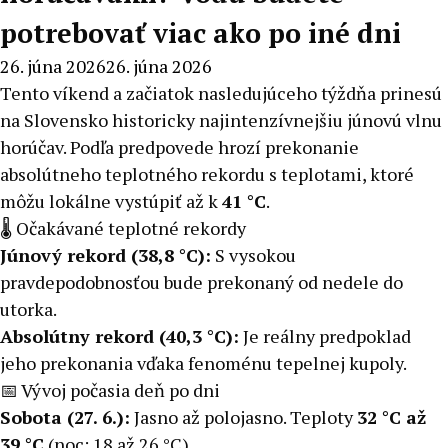
potrebovať viac ako po iné dni
26. júna 2026
26. júna 2026
Tento víkend a začiatok nasledujúceho týždňa prinesú
na Slovensko historicky najintenzívnejšiu júnovú vlnu
horúčav. Podľa predpovede hrozí prekonanie
absolútneho teplotného rekordu s teplotami, ktoré
môžu lokálne vystúpiť až k
41 °C
.
🌡️ Očakávané teplotné rekordy
Júnový rekord (38,8 °C):
S vysokou
pravdepodobnosťou bude prekonaný od nedele do
utorka.
Absolútny rekord (40,3 °C):
Je reálny predpoklad
jeho prekonania vďaka fenoménu tepelnej kupoly.
📅 Vývoj počasia deň po dni
Sobota (27. 6.):
Jasno až polojasno. Teploty
32 °C až
39 °C
(noc: 18 až 26 °C).