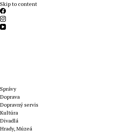
Skip to content
Aktuálne správy – severné Slovensko
Správy
Doprava
Dopravný servis
Kultúra
Divadlá
Hrady, Múzeá