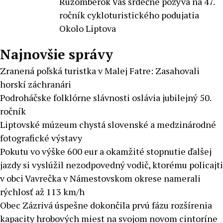
Ružomberok Vás srdečne pozýva na 47.
ročník cykloturistického podujatia
Okolo Liptova
Najnovšie správy
Zranená poľská turistka v Malej Fatre: Zasahovali
horskí záchranári
Podroháčske folklórne slávnosti oslávia jubilejný 50.
ročník
Liptovské múzeum chystá slovenské a medzinárodné
fotografické výstavy
Pokutu vo výške 600 eur a okamžité stopnutie ďalšej
jazdy si vyslúžil nezodpovedný vodič, ktorému policajti
v obci Vavrečka v Námestovskom okrese namerali
rýchlosť až 113 km/h
Obec Zázrivá úspešne dokončila prvú fázu rozšírenia
kapacity hrobových miest na svojom novom cintoríne