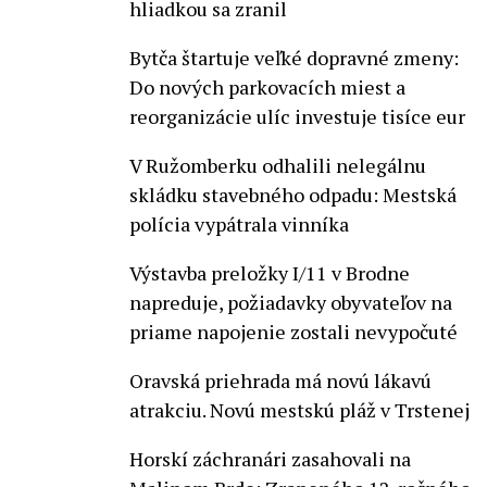
hliadkou sa zranil
Bytča štartuje veľké dopravné zmeny:
Do nových parkovacích miest a
reorganizácie ulíc investuje tisíce eur
V Ružomberku odhalili nelegálnu
skládku stavebného odpadu: Mestská
polícia vypátrala vinníka
Výstavba preložky I/11 v Brodne
napreduje, požiadavky obyvateľov na
priame napojenie zostali nevypočuté
Oravská priehrada má novú lákavú
atrakciu. Novú mestskú pláž v Trstenej
Horskí záchranári zasahovali na