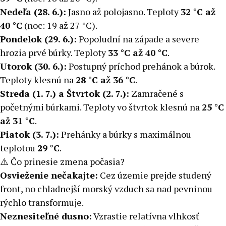
Nedeľa (28. 6.):
Jasno až polojasno. Teploty
32 °C až
40 °C
(noc: 19 až 27 °C).
Pondelok (29. 6.):
Popoludní na západe a severe
hrozia prvé búrky. Teploty
33 °C až 40 °C
.
Utorok (30. 6.):
Postupný príchod prehánok a búrok.
Teploty klesnú na
28 °C až 36 °C
.
Streda (1. 7.) a Štvrtok (2. 7.):
Zamračené s
početnými búrkami. Teploty vo štvrtok klesnú na
25 °C
až 31 °C
.
Piatok (3. 7.):
Prehánky a búrky s maximálnou
teplotou
29 °C
.
⚠️ Čo prinesie zmena počasia?
Osvieženie nečakajte:
Cez územie prejde studený
front, no chladnejší morský vzduch sa nad pevninou
rýchlo transformuje.
Neznesiteľné dusno:
Vzrastie relatívna vlhkosť