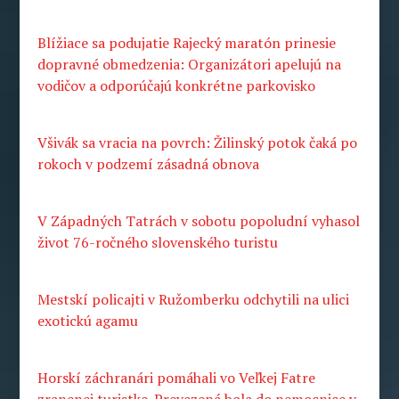
Blížiace sa podujatie Rajecký maratón prinesie
dopravné obmedzenia: Organizátori apelujú na
vodičov a odporúčajú konkrétne parkovisko
Všivák sa vracia na povrch: Žilinský potok čaká po
rokoch v podzemí zásadná obnova
V Západných Tatrách v sobotu popoludní vyhasol
život 76-ročného slovenského turistu
Mestskí policajti v Ružomberku odchytili na ulici
exotickú agamu
Horskí záchranári pomáhali vo Veľkej Fatre