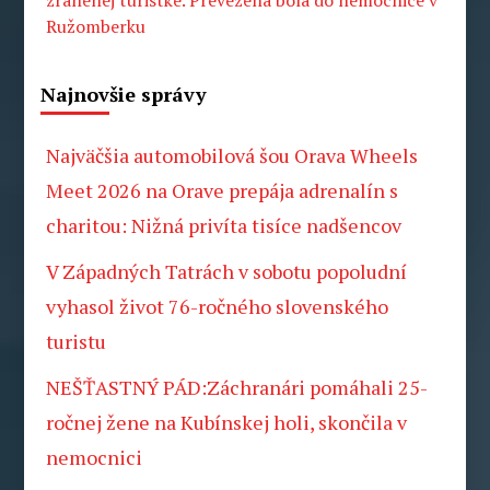
zranenej turistke. Prevezená bola do nemocnice v
Ružomberku
Najnovšie správy
Najväčšia automobilová šou Orava Wheels
Meet 2026 na Orave prepája adrenalín s
charitou: Nižná privíta tisíce nadšencov
V Západných Tatrách v sobotu popoludní
vyhasol život 76-ročného slovenského
turistu
NEŠŤASTNÝ PÁD:Záchranári pomáhali 25-
ročnej žene na Kubínskej holi, skončila v
nemocnici