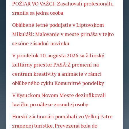
POŽIAR VO VAŽCI: Zasahovali profesionáli,
zranila sa jedna osoba
Obľúbené letné podujatie v Liptovskom
Mikuláši: Maľovanie v meste prináša v tejto
sezóne zásadnú novinku
V pondelok 10. augusta 2026 sa žilinský
kultúrny priestor PASÁ:Ž premení na
centrum kreativity a animácie v rámci
obľúbeného cyklu Komunitné pondelky
V Kysuckom Novom Meste dezinfikovali
lavičku po náleze zosnulej osoby
Horskí záchranári pomáhali vo Veľkej Fatre
zranenej turistke. Prevezená bola do