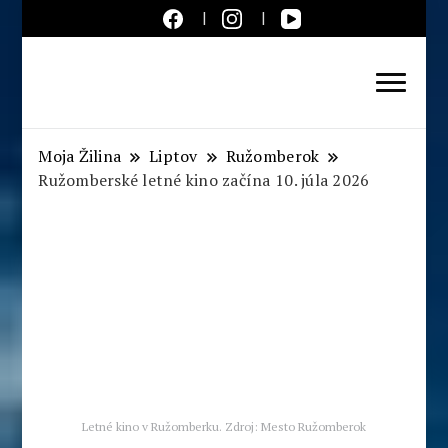
Aktuálne správy – severné
Slovensko
Moja Žilina
Liptov
Ružomberok
Ružomberské letné kino začína 10. júla 2026
Letné kino v Ružomberku. Zdroj: Mesto Ružomberok