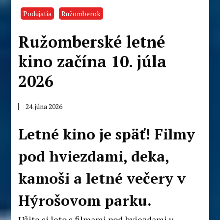
Podujatia
Ružomberok
Ružomberské letné
kino začína 10. júla
2026
24. júna 2026
Letné kino je späť! Filmy
pod hviezdami, deka,
kamoši a letné večery v
Hýrošovom parku.
Užite si leto s filmami pod hviezdami v