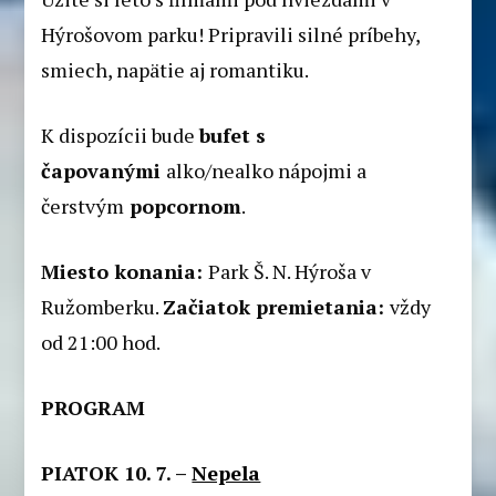
Hýrošovom parku! Pripravili silné príbehy,
smiech, napätie aj romantiku.
K dispozícii bude
bufet s
čapovanými
alko/nealko nápojmi a
čerstvým
popcornom
.
Miesto konania:
Park Š. N. Hýroša v
Ružomberku.
Začiatok premietania:
vždy
od 21:00 hod.
PROGRAM
PIATOK 10. 7. –
Nepela